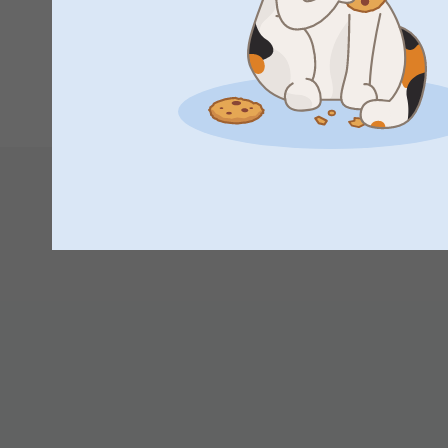
Mer än en brudtärna: Hedersjungfruns roll
Hedersmarskalken har en mer central roll än tärnorna, och d
firandet, är hedersmarskalken brudens huvudsakliga kontaktp
känslomässigt stöd från början till slut. Tärnorna delar de
liv. Det är därför det ofta känns som ett verkligt hjärtliga 