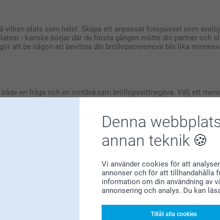
k på vilken plats som helst. Skapa ett anpassat fotopussel som avslöja
latser - kanske börjar där du första gången mötte din partner och slu
ör att be någon att bevittna din bröllopsceremoni blir lika minnesv
åde en fråga och en omtänksam bröllopsvittnegåva. Välj ett meningsful
ar deras roll i er borgerliga ceremoni eller religiösa bröllop. Var
bedda att stå vid din sida som ditt officiella vittne. Denna unika 
Denna webbplats
 tacksamhet för deras viktiga roll i att göra ert äktenskap möjligt.
annan teknik
or
Vi använder cookies för att analyser
nneslåda
eller gåva till bröllopsvittnen. Lägg till foton, symboler 
annonser och för att tillhandahålla 
en borgerlig ceremoni med en vigselförrättare eller en religiös ce
information om din användning av vå
ru eller till och med föräldrar att vara ditt vittne. Det är ett mening
annonsering och analys. Du kan läs
lltid, och skapa ett bestående minne av deras betydelse för er som
Tillåt alla cookies