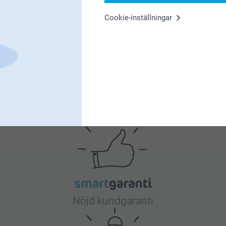
et är det som gör positionen extra speciell. Medan tärnorna hjälper
Cookie-inställningar
erson. Hon hjälper ofta till att planera
möhippan
, ser till att all
t roliga, men hedersmarskalken står närmast - en betrodd vän eller 
ögonblick när du ber någon att vara din hedersmarskalk.
Varför
smartphoto
?
Nöjd kundgaranti