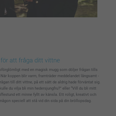
r att fråga ditt vittne
oförglömligt med en magisk mugg som döljer frågan tills
 När koppen blir varm, framträder meddelandet långsamt -
rågan till ditt vittne, på ett sätt de aldrig hade förväntat sig.
lle du vilja bli min hedersjungfru?" eller “Vill du bli mitt
affestund ett minne fyllt av känsla. Ett roligt, kreativt och
 någon speciell att stå vid din sida på din bröllopsdag.