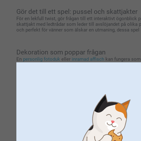
Gör det till ett spel: pussel och skattjakter
För en lekfull twist, gör frågan till ett interaktivt ögonblic
skattjakt med ledtrådar som leder till avslöjandet på olika p
och perfekt för vänner som älskar en utmaning, dessa spel g
Dekoration som poppar frågan
En
personlig fotoduk
eller
inramad affisch
kan fungera som b
innerliga budskap, skapa ett bestående minnesmärke som hedr
kommer de att minnas det speciella ögonblick då de blev om
till ditt bröllopsvittne och ett meningsfullt sätt att visa din
Öppna överraskningen: minneslådor & gåv
Gör ögonblicket ännu mer spännande med en
personlig mi
minnessaker från er relationsresa. Oavsett om du planerar 
tillvägagångssätt perfekt för att be din best man, hedersjungf
som du ger dem en personlig gåva de kommer att vårda för a