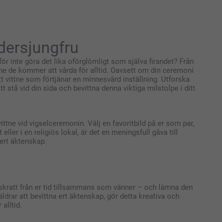
edersjungfru
för inte göra det lika oförglömligt som själva firandet? Från
inne de kommer att vårda för alltid. Oavsett om din ceremoni
tt vittne som förtjänar en minnesvärd inställning. Utforska
t stå vid din sida och bevittna denna viktiga milstolpe i ditt
ittne vid vigselceremonin. Välj en favoritbild på er som par,
ller i en religiös lokal, är det en meningsfull gåva till
 ert äktenskap.
h skratt från er tid tillsammans som vänner – och lämna den
räldrar att bevittna ert äktenskap, gör detta kreativa och
alltid.