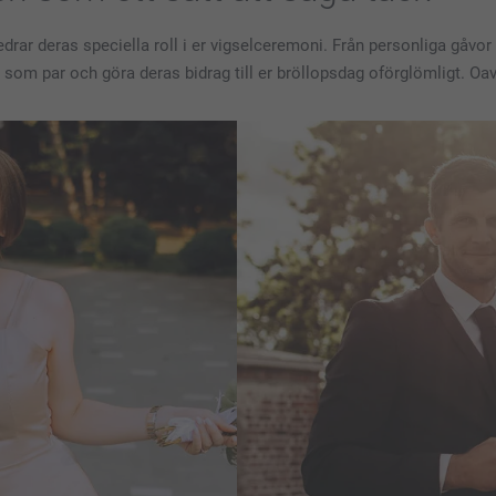
r deras speciella roll i er vigselceremoni. Från personliga gåvor t
g som par och göra deras bidrag till er bröllopsdag oförglömligt. Oa