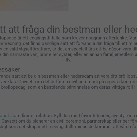
tt att fråga din bestman eller h
llopsdag är ett engångstillfälle som kräver noggrann eftertanke. Var
nredning, det finns oändliga sätt att förvandla din fråga till ett m
 en vald vigselförrättare, är det en speciell ära att be någon vara di
e din närmaste vän, bror eller syster, eller en annan familjemedlem at
liv.
essaker
rande sätt att be din bestman eller hedersdam att vara ditt bröllopsv
vecklas. Oavsett om det är för en civil ceremoni på registerkontoret e
r bröllopsdag, som en bestående påminnelse om deras viktiga roll i
tobok
som firar er relation. Fyll den med favoritstunder, äventyr oc
?". Oavsett om du planerar en civil ceremoni, partnerskap eller ber fö
digt som det skapar ett meningsfullt minne de kommer att vårda för 