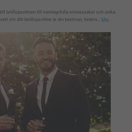
ill bröllopsvittnen till meningsfulla minnessaker och unika
vsett om ditt bröllopsvittne är din bestman, heders…
Mer