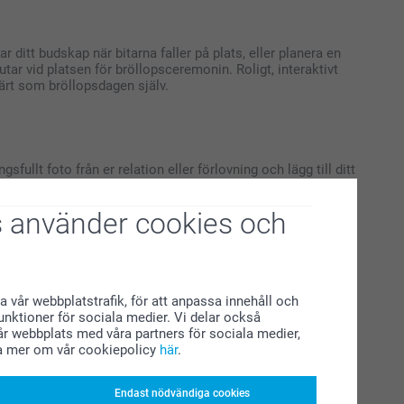
r ditt budskap när bitarna faller på plats, eller planera en
tar vid platsen för bröllopsceremonin. Roligt, interaktivt
ärt som bröllopsdagen själv.
lt foto från er relation eller förlovning och lägg till ditt
je gång de ser detta anpassade canvastryck i sitt hem
och personliga heminredningsdetalj är både en vacker gåva
 använder cookies och
a vår webbplatstrafik, för att anpassa innehåll och
från er vänskap och din fråga gömd inuti tillsammans med små
funktioner för sociala medier. Vi delar också
remoni med en officiant, fungerar detta omtänksamma
r webbplats med våra partners för sociala medier,
sfullt sätt att hedra deras roll i din vigselceremoni samtidigt
a mer om vår cookiepolicy
här
.
 par på er speciella bröllopsdag.
Endast nödvändiga cookies