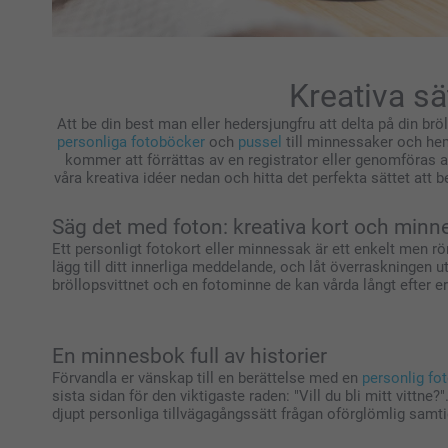
Kreativa sä
Att be din best man eller hedersjungfru att delta på din brö
personliga fotoböcker
och
pussel
till minnessaker och hemi
kommer att förrättas av en registrator eller genomföras av
våra kreativa idéer nedan och hitta det perfekta sättet att b
Säg det med foton: kreativa kort och minn
Ett personligt fotokort eller minnessak är ett enkelt men rö
lägg till ditt innerliga meddelande, och låt överraskningen ut
bröllopsvittnet och en fotominne de kan vårda långt efter e
En minnesbok full av historier
Förvandla er vänskap till en berättelse med en
personlig fo
sista sidan för den viktigaste raden: "Vill du bli mitt vittne
djupt personliga tillvägagångssätt frågan oförglömlig samti