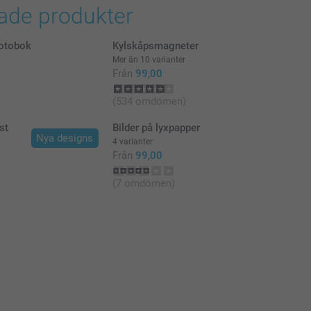
rade produkter
i svenska kronor (SEK), inklusive moms och exklusive porto.
fotobok
Kylskåpsmagneter
Mer än 10 varianter
Från
99,00
Pris/st.
(534 omdömen)
Från
4,99 kr
st
Bilder på lyxpapper
Nya designs
4 varianter
Från
99,00
Från
2,29 kr
(7 omdömen)
Från
2,19 kr
Från
1,99 kr
Från
1,49 kr