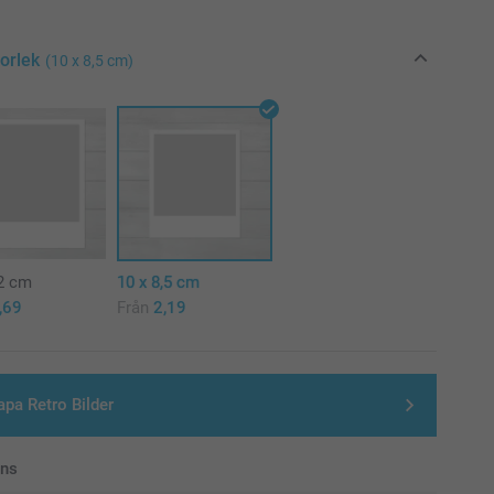
torlek
(10 x 8,5 cm)
12 cm
10 x 8,5 cm
,69
Från
2,19
apa Retro Bilder
ans