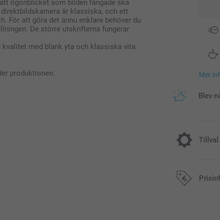
 att ögonblicket som bilden fångade ska
direktbildskamera är klassiska, och ett
uch. För att göra det ännu enklare behöver du
llningen. De större utskrifterna fungerar
 kvalitet med blank yta och klassiska vita
der produktionen.
Mer in
Blev n
Tillval
Färg Effekt
Prisin
Gratis