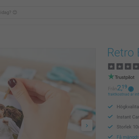
Retro 
2,
19
Från
fraktkostnad är in
Högkvalita
Instant Ca
Storlek 10
Få mängdr