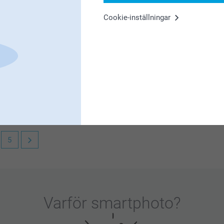
Cookie-inställningar
lada att ha dig som kund!
5
din beställning.
Varför
smartphoto
?