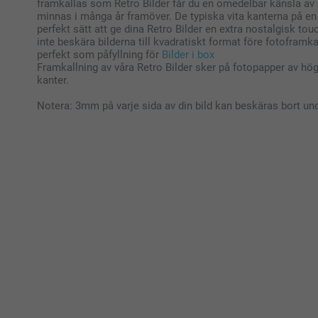
framkallas som Retro Bilder får du en omedelbar känsla av
minnas i många år framöver. De typiska vita kanterna på en 
perfekt sätt att ge dina Retro Bilder en extra nostalgisk to
inte beskära bilderna till kvadratiskt format före fotoframka
perfekt som påfyllning för
Bilder i box
Framkallning av våra Retro Bilder sker på fotopapper av hög
kanter.
Notera: 3mm på varje sida av din bild kan beskäras bort un