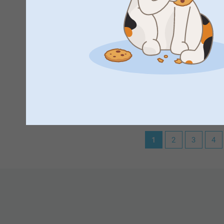
för att framkalla dina retrobilder.
Visa reaktioner
Varma hälsningar,
Helene @smartphoto
2026-07-06
12:37
Hej Åsa,
el,
2026-06-29
Så härligt att läsa, tack för ditt fina omdöme, vi är g
Jag är nöjd :)
🩵-liga hälsningar
Helene @smartphoto
Visa reaktioner
2026-06-30
1
2
3
4
15:04
Hej,
Tack för ⭐️⭐️⭐⭐️⭐️! Det glädjer oss att du är nöjd med 
🩵-liga hälsningar
Helene @smartphoto