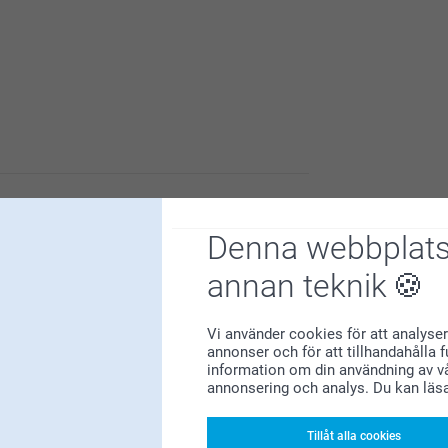
obilder. Tack för att du valt att beställa hos
Denna webbplats
annan teknik
Vi använder cookies för att analyser
annonser och för att tillhandahålla 
information om din användning av vå
annonsering och analys. Du kan läs
Tillåt alla cookies
nnen i handen 💕 Vi är så glada att du valde oss