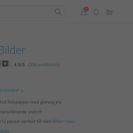
Bilder
4.8
/
5
(334 omdömen)
te inkluderat
tivt fotopapper med glansig yta
mera-liknande utskrift
x12 passar perfekt till våra
Bilder i box
abatt