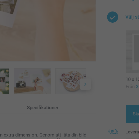
Välj s
10 x 
Från
2
Specifikationer
Sk
Lever
n extra dimension. Genom att låta din bild