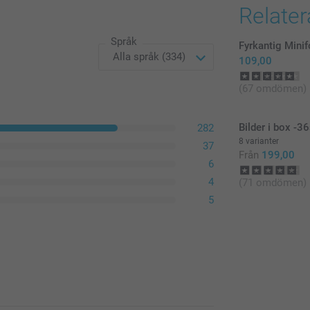
Relate
Svart-Vit
Sepia
Alla priser är 
Språk
Fyrkantig Mini
109,00
Antal
(67 omdömen)
1 - 9
Bilder i box -36
282
8 varianter
37
Från
199,00
10 - 49
6
4
(71 omdömen)
50 - 99
5
100 - 499
500+