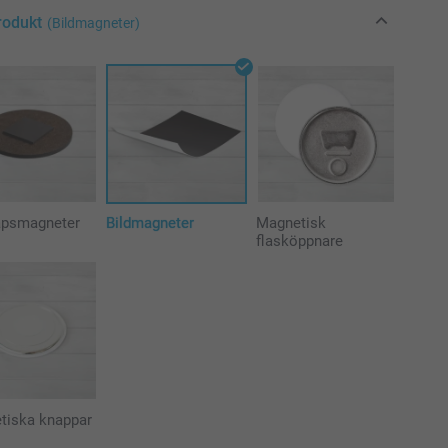
rodukt
(Bildmagneter)
åpsmagneter
Bildmagneter
Magnetisk
flasköppnare
tiska knappar