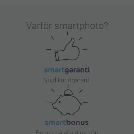
et är vi glada för!
er inte är så som du har förväntat dig, så ska
når oss via formuläret här:
Varför
smartphoto
?
Nöjd kundgaranti
Bonus på alla dina köp