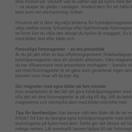
dina minnen på. Oavsett vad du sätter upp på kylen med dem
– så skapar de glädje i vardagen. Använd dem för att hålla 
bara som ren utsmyckning i köket.
Förutom att vi låter dig välja bilderna för kylskåpsmagnete
välja mellan runda, fyrkantiga eller hjärtformade fotomagne
en form kan du välja den design du tycker är snyggast. Du 
med bilder, text eller både och.
Personliga fotomagneter – en bra presentidé
Är du på jakt efter en bra inflyttningspresent, födelsedagspr
kylskåpsmagneter vara ett utmärkt alternativ. Våra magnete
du har tillsammans med presentens mottagare – kanske när 
set med fotomagneter är en gåva som garanterat ingen ann
present som visar att du bryr dig.
Gör magneter med egna bilder på fem minuter
Hos smartphoto är det lätt att göra kylskåpsmagneter med e
tills det att dina fotomagneter är på väg till dig. Allt du be
magneterna och utsmycka dem med bilder och/eller text.
Tips för barnfamiljen:
Har barnen nått den ålder då de tar m
fritids? Då kan du designa egna kylskåpsmagneter med bil
teckningarna på kylen med dem. Detta gör det lättare att hå
många verken. Låt eventuellt barnen hjälpa till när fotomagn