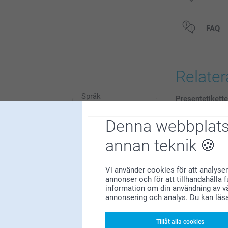
Alla priser är 
FAQ
Relate
Språk
Presentetikette
6 varianter
Från
89,00
Denna webbplats
(18 omdömen)
annan teknik
Magnetiska fo
348
Vi använder cookies för att analyser
149,00
81
annonser och för att tillhandahålla 
41
information om din användning av vå
(58 omdömen)
annonsering och analys. Du kan läs
29
35
Tillåt alla cookies