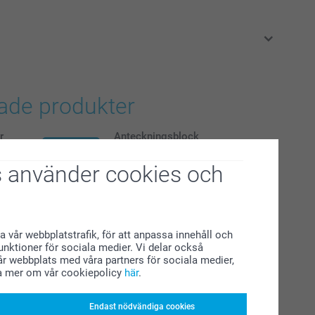
i svenska kronor (SEK), inklusive moms och exklusive porto.
rade produkter
r
Anteckningsblock
Ny variant
79,00
 använder cookies och
(12 omdömen)
toremsor
Glasunderlägg med kork -6st
a vår webbplatstrafik, för att anpassa innehåll och
2 varianter
funktioner för sociala medier. Vi delar också
Från
319,00
r webbplats med våra partners för sociala medier,
a mer om vår cookiepolicy
här
.
(177 omdömen)
Endast nödvändiga cookies