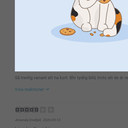
Maria,
2026-05-14
Är alltid mycket nöjd
Visa reaktioner
2026-06-10
10:29
Hej Maria,
Stort tack för ⭐️⭐️⭐️⭐️⭐️ och omdöme, kul att du är 
Ann-Kari Margareta Smedberg,
2026-05-14
att du har glädje av dem under lång tid framöver!
Så trevlig variant att ha kort. Blir tydlig bild, trots att de är 
Ha en fin sommar!
Vänligen
Miia @smartphoto
Visa reaktioner
2026-06-10
10:29
Hej!
Stort tack för ⭐️⭐️⭐️⭐️⭐️ och omdöme, kul att du är 
Amanda Enefjäll,
2026-05-13
att du har glädje av dem under lång tid framöver!