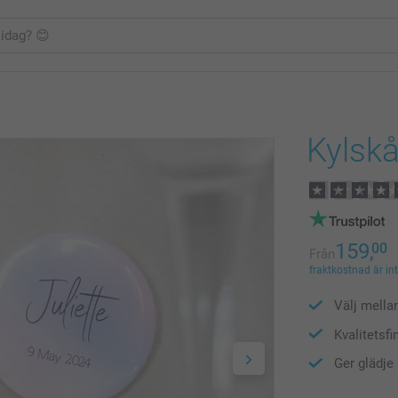
Kylsk
159,
00
Från
fraktkostnad är in
Välj mella
Kvalitetsfi
Ger glädje