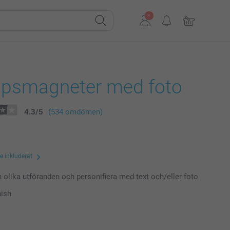
åpsmagneter med foto
4.3
/
5
(534 omdömen)
te inkluderat
n olika utföranden och personifiera med text och/eller foto
nish