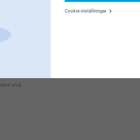
Cookie-inställningar
nöjd med dina personliga magneter, jag hoppas
relativt små.
nöjd med dina personliga magneter, jag hoppas