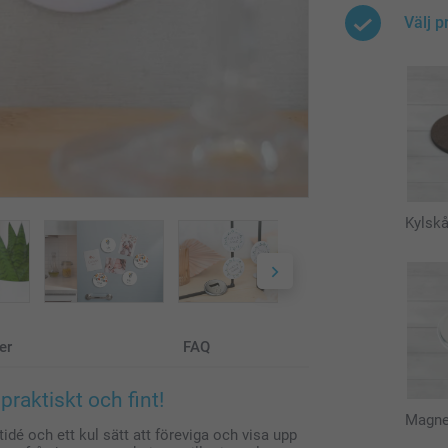
Välj p
Kylsk
er
FAQ
praktiskt och fint!
Magne
dé och ett kul sätt att föreviga och visa upp