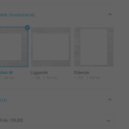
Form
(Kvadratisk M)
atisk M
Liggande
Stående
6,6 cm
8,8
6,6 cm
6,6
8,8 cm
(12)