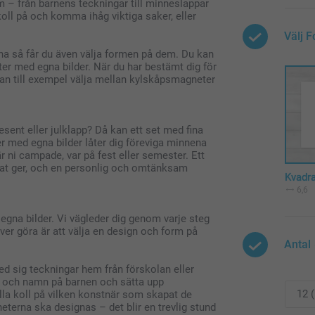
 – från barnens teckningar till minneslappar
koll på och komma ihåg viktiga saker, eller
Välj 
rna så får du även välja formen på dem. Du kan
ter med egna bilder. När du har bestämt dig för
kan till exempel välja mellan kylskåpsmagneter
esent eller julklapp? Då kan ett set med fina
r med egna bilder låter dig föreviga minnena
ni campade, var på fest eller semester. Ett
at ger, och en personlig och omtänksam
Kvadr
6,6
gna bilder. Vi vägleder dig genom varje steg
höver göra är att välja en design och form på
Antal
ed sig teckningar hem från förskolan eller
d och namn på barnen och sätta upp
lla koll på vilken konstnär som skapat de
eterna ska designas – det blir en trevlig stund