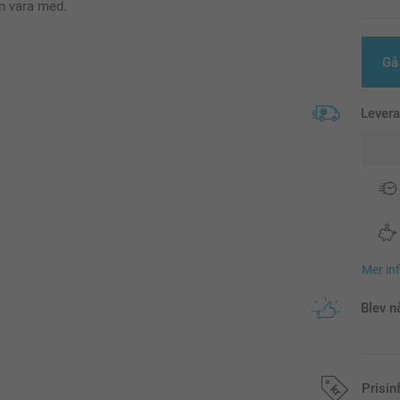
an vara med.
Gå 
Lever
Mer in
Blev n
Prisin