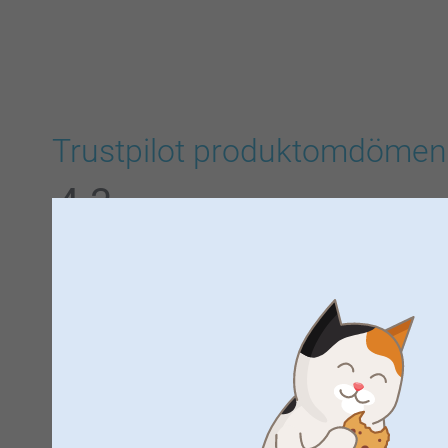
Trustpilot produktomdömen
4.3
AV
5
Alla omdömen (534)
5 Stjärnor
4 Stjärnor
3 Stjärnor
2 Stjärnor
1 Stjärna