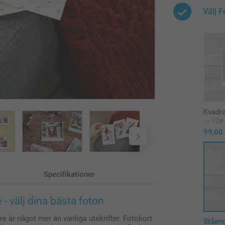
Välj 
Kvadra
12,8
99,00
Specifikationer
e - välj dina bästa foton
re är något mer än vanliga utskrifter. Fotokort
Ståend