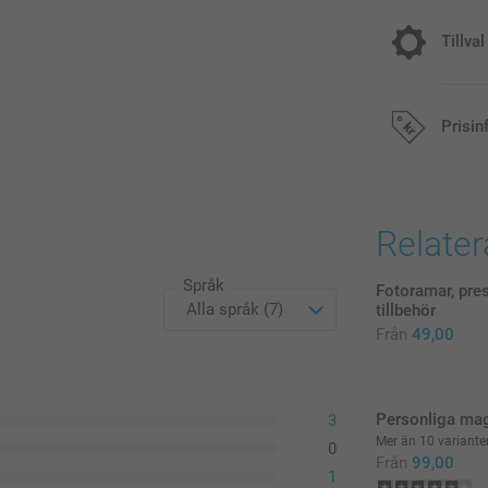
Tillval
Beställ en 
Prisin
50,00/st
Från
Alla priser är 
Priser på tillva
Relate
Språk
Fotoramar, pre
tillbehör
Från
49,00
Personliga ma
3
Mer än 10 variante
0
Från
99,00
1