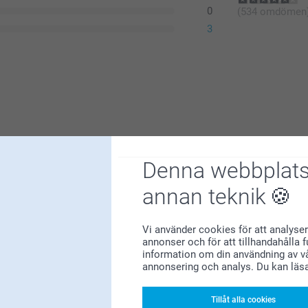
0
(534 omdömen
3
Denna webbplats
annan teknik
er på lyxpapper :) Tack för att du valt att
Vi använder cookies för att analyser
annonser och för att tillhandahålla 
information om din användning av vå
annonsering och analys. Du kan läs
Tillåt alla cookies