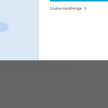
Cookie-inställningar
remot kan du beställa fotokort på matt
anti för att beställa fotokort istället. Du når
kontaktaoss
et är vi glada för!
 inte är så som du har förväntat dig. Du når
ss