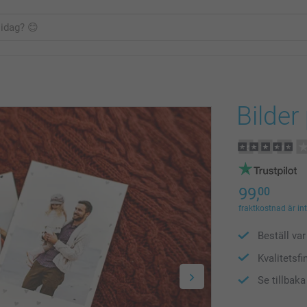
Bilder
99,
00
fraktkostnad är in
Beställ var 
Kvalitetsfi
Se tillbak