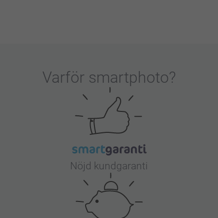
ra frågor eller funderingar kring din
a dig på bästa vis.
Varför
smartphoto
?
Nöjd kundgaranti