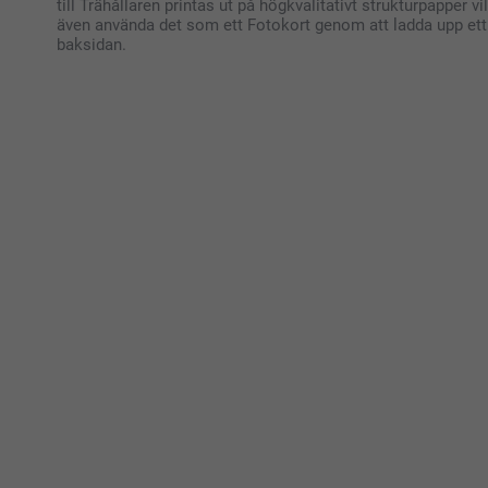
till Trähållaren printas ut på högkvalitativt strukturpapper
även använda det som ett Fotokort genom att ladda upp ett 
baksidan.