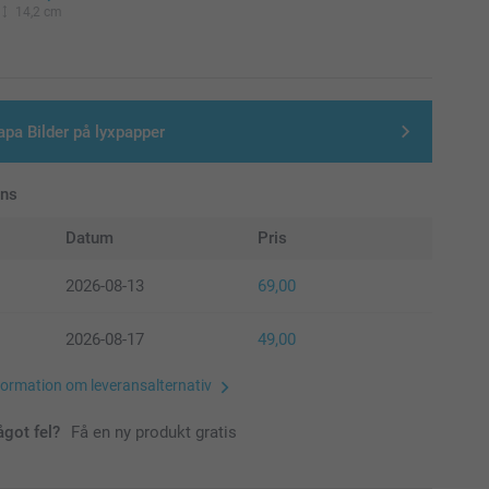
14,2 cm
apa Bilder på lyxpapper
ans
Datum
Pris
2026-08-13
69,00
2026-08-17
49,00
formation om leveransalternativ
ågot fel?
Få en ny produkt gratis