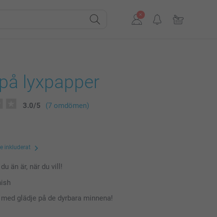
 på lyxpapper
3.0
/
5
(7 omdömen)
te inkluderat
du än är, när du vill!
nish
a med glädje på de dyrbara minnena!