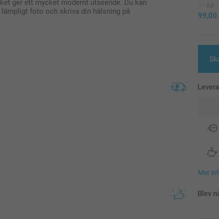
 vilket ger ett mycket modernt utseende. Du kan
8,8
lämpligt foto och skriva din hälsning på
99,00
Sk
Lever
Mer in
Blev n