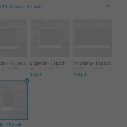
Form
(Stående - 15 pack)
tisk - 13 pack
Liggande - 13 pack
Panorama - 13 pack
14,4 cm
14,4
12,8 cm
24,4
14,2 cm
99,00
129,00
e - 15 pack