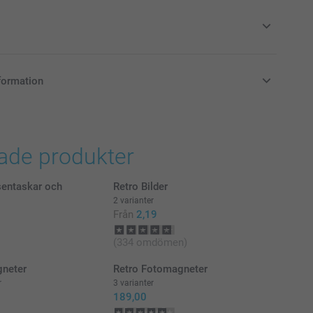
Fotohållare trä
formation
yck
i svenska kronor (SEK), inklusive moms och exklusive porto.
l och tillgänglighet
rade produkter
sentaskar och
Retro Bilder
2 varianter
Från
2,19
(334 omdömen)
gneter
Retro Fotomagneter
r
3 varianter
189,00