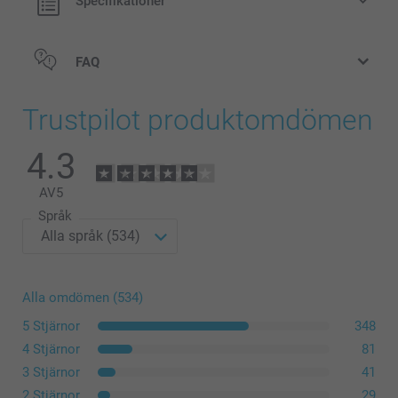
Specifikationer
FAQ
Trustpilot produktomdömen
Nytt material
4.3
AV
5
Språk
Alla omdömen (534)
5 Stjärnor
348
4 Stjärnor
81
3 Stjärnor
41
2 Stjärnor
29