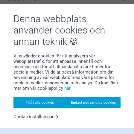
1 Stjärna
35
Denna webbplats
använder cookies och
Maria,
annan teknik
2026-05-14
Är alltid mycket nöjd
Vi använder cookies för att analysera vår
Visa reaktioner
webbplatstrafik, för att anpassa innehåll och
annonser och för att tillhandahålla funktioner för
sociala medier. Vi delar också information om din
2026-06-10
användning av vår webbplats med våra partners för
10:29
sociala medier, annonsering och analys. Du kan läsa
Hej Maria,
mer om vår cookiepolicy
här
.
Ann-Kari Margareta Smedberg,
Stort tack för ⭐️⭐️⭐️⭐️⭐️ och omdöme, kul att du är
2026-05-14
nöjd med dina personliga magneter, jag hoppas att
du har glädje av dem under lång tid framöver!
Så trevlig variant att ha kort. Blir tydlig bild, trots att de är
Tillåt alla cookies
Endast nödvändiga cookies
Ha en fin sommar!
relativt små.
Vänligen
Cookie-inställningar
Miia @smartphoto
Visa reaktioner