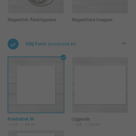
Magnetisk flasköppnare
Magnetiska knappar
Välj Form
(Kvadratisk M)
Kvadratisk M
Liggande
6,6
6,6 cm
8,8
6,6 cm