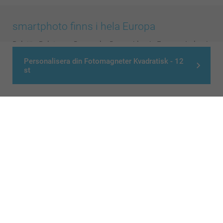
smartphoto finns i hela Europa
België
-
Belgique
-
Danmark
-
Deutschland
-
France
-
Ireland
-
Nederland
-
Norge
-
Österreich
-
Schweiz
-
Suisse
-
Personalisera din Fotomagneter Kvadratisk - 12
st
Switzerland
-
Suomi
-
Sverige
-
United Kingdom
-
Other Countries
Alla priser är i svenska kronor (SEK), inklusive moms och exklusive porto.
© smartphoto group. All rights reserved