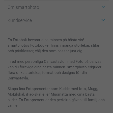
Etiketter
Om smartphoto
Fotokort
Fotopresenter
Om smartphoto
Kundservice
Fotoböcker
För affiliates
Canvas & Väggdekoration
Allmän integritetspolicy
Kontakta oss & FAQ
Bilder, Fotoförstoring & Fotohäften
Cookie Policy
smartgaranti
En Fotobok bevarar dina minnen på bästa vis!
Skal till Mobil & Surfplatta
Sitemap
smartbonus
smartphotos Fotoböcker finns i många storlekar, stilar
MyNameBook
Villkor och garantier
Priser & betalning
och prisklasser, välj den som passar just dig.
Fotoalmanackor & Fotoagenda
Investor Relations
Status på beställningar
Fotoramar & Tillbehör
Inred med personliga Canvastavlor, med Foto på canvas
kan du föreviga dina bästa minnen. smartphoto erbjuder
Presentkort
flera olika storlekar, format och designs för din
Alla fotoprodukter
Canvastavla.
Skapa fina Fotopresenter som Kudde med foto, Mugg,
Mobilskal, iPad-skal eller Musmatta med dina bästa
bilder. En Fotopresent är den perfekta gåvan till familj och
vänner.