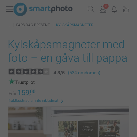
FARS DAG PRESENT
KYLSKÅPSMAGNETER
Kylskåpsmagneter med
foto – en gåva till pappa
4.3
/
5
(534 omdömen)
159,
00
Från
fraktkostnad är inte inkluderat