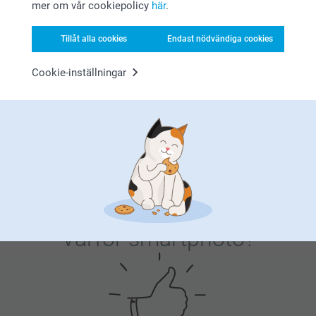
mer om vår cookiepolicy
här
.
pastan. Ren nostalgi i bokform.
Tillåt alla cookies
Endast nödvändiga cookies
Personlig väggdekoration för lugna hem
Personlig väggdekoration är ett vackert sätt att ge karaktär
Cookie-inställningar
åt en inredning i varma neutrala toner. Välj en
alu-poster
eller ett
fotokollage
i mjuka jordfärger som beige, sand
eller terrakotta för att behålla ett lugnt och balanserat
uttryck. I minimalistiska hem fungerar subtil fotodekoration
bäst: tidlösa bilder, naturliga färger och rena kompositioner
som harmonierar med material som trä, linne och keramik.
Varför
smartphoto
?