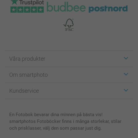
Våra produkter
Etiketter
Om smartphoto
Fotokort
Fotopresenter
Om smartphoto
Kundservice
Fotoböcker
För affiliates
Canvas & Väggdekoration
Allmän integritetspolicy
Kontakta oss & FAQ
Bilder, Fotoförstoring & Fotohäften
Cookie Policy
smartgaranti
En Fotobok bevarar dina minnen på bästa vis!
Skal till Mobil & Surfplatta
Sitemap
smartbonus
smartphotos Fotoböcker finns i många storlekar, stilar
MyNameBook
Villkor och garantier
Priser & betalning
och prisklasser, välj den som passar just dig.
Fotoalmanackor & Fotoagenda
Investor Relations
Status på beställningar