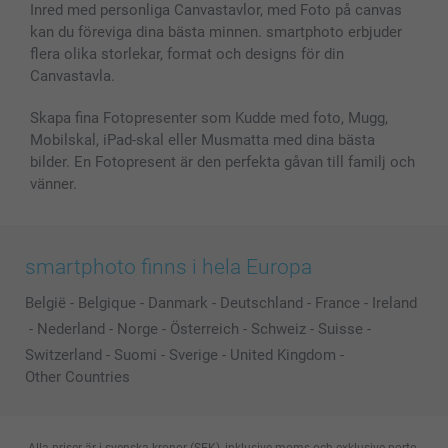
Fotoramar & Tillbehör
Inred med personliga Canvastavlor, med Foto på canvas
kan du föreviga dina bästa minnen. smartphoto erbjuder
Presentkort
flera olika storlekar, format och designs för din
Alla fotoprodukter
Canvastavla.
Skapa fina Fotopresenter som Kudde med foto, Mugg,
Mobilskal, iPad-skal eller Musmatta med dina bästa
bilder. En Fotopresent är den perfekta gåvan till familj och
vänner.
smartphoto finns i hela Europa
België
-
Belgique
-
Danmark
-
Deutschland
-
France
-
Ireland
-
Nederland
-
Norge
-
Österreich
-
Schweiz
-
Suisse
-
Switzerland
-
Suomi
-
Sverige
-
United Kingdom
-
Other Countries
Alla priser är i svenska kronor (SEK), inklusive moms och exklusive porto.