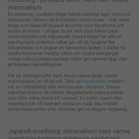
minimalism
En inredning i jordnära färger känns naturligt lugn, varm och
balanserad. Genom att kombinera varma toner – från sand,
beige och taupe till djupare accenter som terrakotta och
mjuka olivtoner – skapar du ett hem som känns både
minimalistiskt och inbjudande. Dessa färger har alla en
naturlig varm underton, vilket gör att de fungerar fint
tillsammans och skapar en harmonisk helhet. I stället för
starka kontraster handlar stilen om mjuka övergångar
mellan olika jordnära nyanser, vilket ger rummet djup utan
att kännas överväldigande.
För att verkligen lyfta fram dessa varma färger spelar
materialvalen en viktig roll. Tänk på
linnekuddar
, möbler i
trä, en rottingfåtölj eller accessoarer i keramik. Dessa
naturliga texturer förstärker färgpalettens lugna karaktär
och tillför extra värme till rummet. En soffa i sand- eller
taupefärg kan till exempel skapa en mjuk bas, medan
terrakottaaccenter eller olivtoner ger en elegant färgdetalj.
Japandi-inredning: minimalism med värme
Japandi-stilen kombinerar skandinavisk enkelhet med