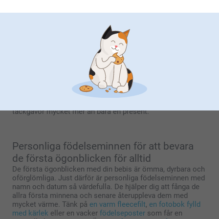
uppmärksamhet. Men även presentationen av dina
tackgåvor gör stor skillnad. När du låter stilen från ditt
födelsekort återkomma i dina askar, påsar, klistermärken
eller etiketter skapar du en elegant och harmonisk helhet.
Tänk på samma färger, liknande typsnitt eller subtila
illustrationer som passar perfekt med designen på ditt kort.
n genomtänkt presentation av tackgåvor skapar genast
extra stämning och gör allt ännu mer personligt. Välj en
personlig
display för tackgåvor
eller ett vackert upplagt
bord med raffinerade detaljer och dekoration som
förstärker looken på ditt födelsekoncept. Så blir dina
tackgåvor mycket mer än bara en present.
Personliga födelseminnen för att bevara
de första ögonblicken för alltid
De första ögonblicken med din bebis är ömma, dyrbara och
oförglömliga. Just därför är personliga födelseminnen med
namn och datum så värdefulla. De hjälper dig att fånga de
allra första minnena och senare återuppleva dem med
mycket värme. Tänk på
en varm fleecefilt
,
en fotobok fylld
med kärlek
eller en vacker
födelseposter
som får en