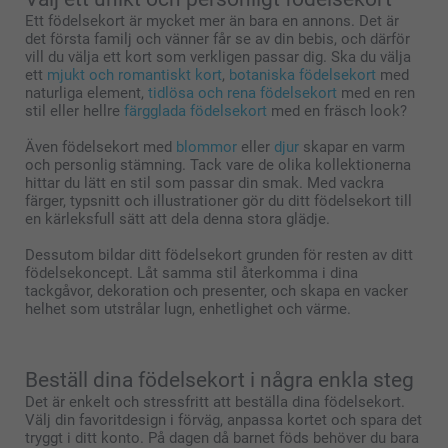
Ett födelsekort är mycket mer än bara en annons. Det är
det första familj och vänner får se av din bebis, och därför
vill du välja ett kort som verkligen passar dig. Ska du välja
ett
mjukt och romantiskt kort
,
botaniska födelsekort
med
naturliga element,
tidlösa och rena födelsekort
med en ren
stil eller hellre
färgglada födelsekort
med en fräsch look?
Även födelsekort med
blommor
eller
djur
skapar en varm
och personlig stämning. Tack vare de olika kollektionerna
hittar du lätt en stil som passar din smak. Med vackra
färger, typsnitt och illustrationer gör du ditt födelsekort till
en kärleksfull sätt att dela denna stora glädje.
Dessutom bildar ditt födelsekort grunden för resten av ditt
födelsekoncept. Låt samma stil återkomma i dina
tackgåvor, dekoration och presenter, och skapa en vacker
helhet som utstrålar lugn, enhetlighet och värme.
Beställ dina födelsekort i några enkla steg
Det är enkelt och stressfritt att beställa dina födelsekort.
Välj din favoritdesign i förväg, anpassa kortet och spara det
tryggt i ditt konto. På dagen då barnet föds behöver du bara