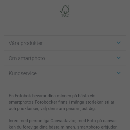
Våra produkter
Etiketter
Om smartphoto
Fotokort
Fotopresenter
Om smartphoto
Kundservice
Fotoböcker
För affiliates
Canvas & Väggdekoration
Allmän integritetspolicy
Kontakta oss & FAQ
Bilder, Fotoförstoring & Fotohäften
Cookie Policy
smartgaranti
En Fotobok bevarar dina minnen på bästa vis!
Skal till Mobil & Surfplatta
Sitemap
smartbonus
smartphotos Fotoböcker finns i många storlekar, stilar
MyNameBook
Villkor och garantier
Priser & betalning
och prisklasser, välj den som passar just dig.
Fotoalmanackor & Fotoagenda
Investor Relations
Status på beställningar
Fotoramar & Tillbehör
Inred med personliga Canvastavlor, med Foto på canvas
kan du föreviga dina bästa minnen. smartphoto erbjuder
Presentkort