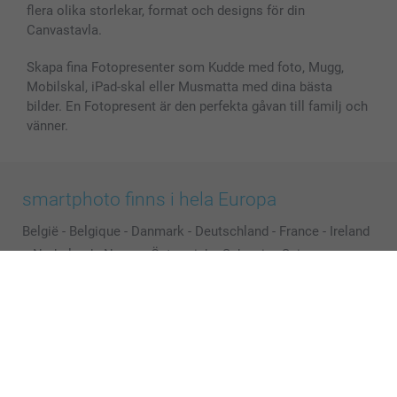
flera olika storlekar, format och designs för din
Alla fotoprodukter
Canvastavla.
Skapa fina Fotopresenter som Kudde med foto, Mugg,
Mobilskal, iPad-skal eller Musmatta med dina bästa
bilder. En Fotopresent är den perfekta gåvan till familj och
vänner.
smartphoto finns i hela Europa
België
-
Belgique
-
Danmark
-
Deutschland
-
France
-
Ireland
-
Nederland
-
Norge
-
Österreich
-
Schweiz
-
Suisse
-
Switzerland
-
Suomi
-
Sverige
-
United Kingdom
-
Other Countries
Alla priser är i svenska kronor (SEK), inklusive moms och exklusive porto.