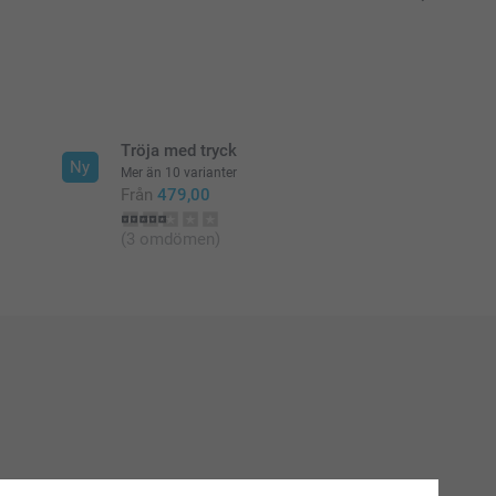
Tröja med tryck
Ny
Mer än 10 varianter
Från
479,00
(3 omdömen)