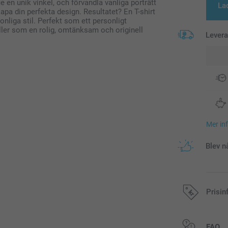
lfie en unik vinkel, och förvandla vanliga porträtt
La
skapa din perfekta design. Resultatet? En T-shirt
onliga stil. Perfekt som ett personligt
ller som en rolig, omtänksam och originell
Lever
Mer in
Blev n
Prisin
Alla priser är 
FAQ