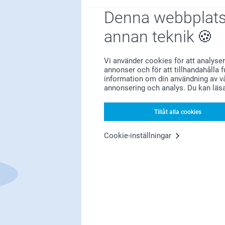
Denna webbplats
annan teknik
Nöjd kundgaranti
Vi använder cookies för att analyser
annonser och för att tillhandahålla 
information om din användning av vå
annonsering och analys. Du kan läs
Tillåt alla cookies
Bonus på alla dina köp
Cookie-inställningar
Letar du efter inspiration?