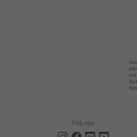
Gen
inf
ock
Du 
finn
Följ oss