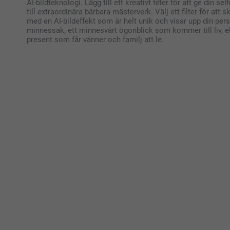
AI-bildteknologi. Lägg till ett kreativt filter för att ge din se
till extraordinära bärbara mästerverk. Välj ett filter för att 
med en AI-bildeffekt som är helt unik och visar upp din pers
minnessak, ett minnesvärt ögonblick som kommer till liv, e
present som får vänner och familj att le.