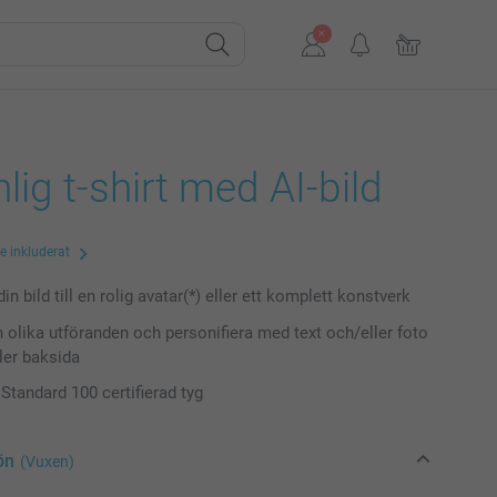
lig t-shirt med AI-bild
te inkluderat
in bild till en rolig avatar(*) eller ett komplett konstverk
n olika utföranden och personifiera med text och/eller foto
ller baksida
tandard 100 certifierad tyg
ön
(Vuxen)