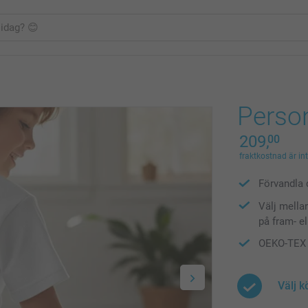
Person
209,
00
fraktkostnad är in
Förvandla d
Välj mella
på fram- e
OEKO-TEX S
Välj k