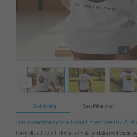
1/6
Beskrivning
Specifikationer
Din skräddarsydda t-shirt med kreativ AI-bi
Förvandla ditt foto till konst som du kan bära med denna pe