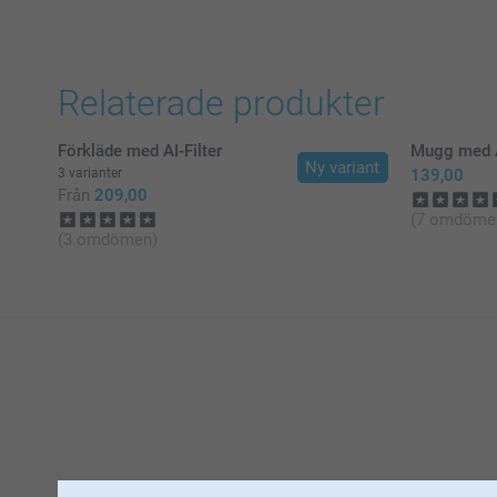
Relaterade produkter
Förkläde med AI-Filter
Mugg med A
Ny variant
3 varianter
139,00
Från
209,00
(7 omdöme
(3 omdömen)