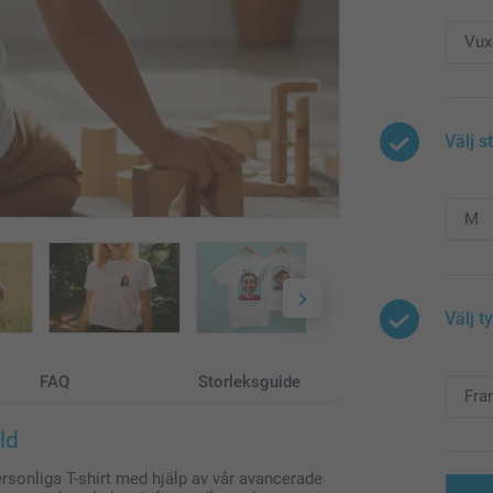
Välj s
Välj t
FAQ
Storleksguide
ld
rsonliga T-shirt med hjälp av vår avancerade