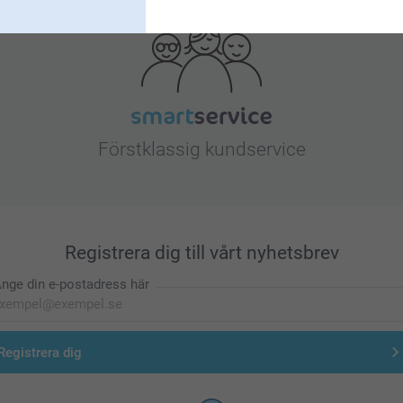
Förstklassig kundservice
Registrera dig till vårt nyhetsbrev
nge din e-postadress här
Registrera dig