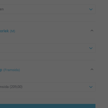
torlek
(M)
yp
(Framsida)