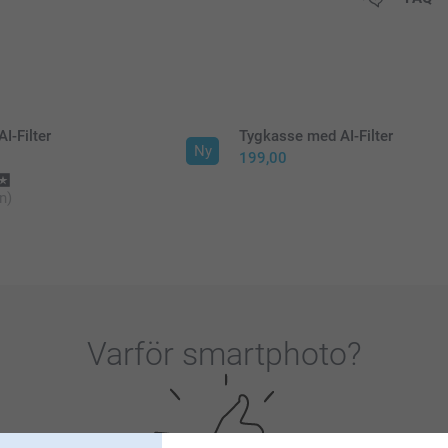
I-Filter
Tygkasse med AI-Filter
Ny
199,00
n)
Varför
smartphoto
?