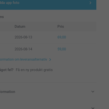
dda upp foto
ans
Datum
Pris
2026-08-13
69,00
2026-08-14
59,00
formation om leveransalternativ
ågot fel?
Få en ny produkt gratis
formation
i svenska kronor (SEK), inklusive moms och exklusive porto.