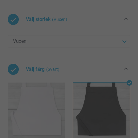
Välj storlek
(Vuxen)
Välj färg
(Svart)