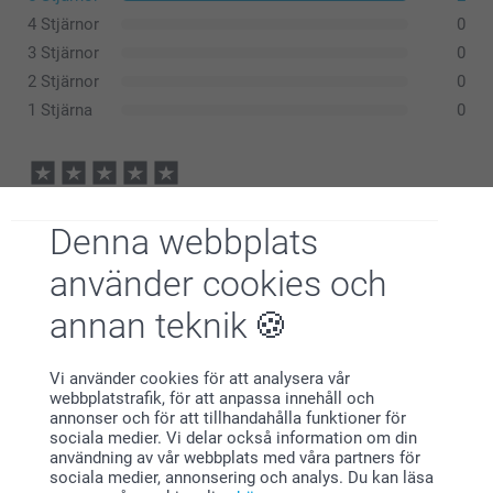
Vitt förkläde
4 Stjärnor
0
3 Stjärnor
0
2 Stjärnor
0
1 Stjärna
0
Kristina Wennerberg,
2026-05-17
Denna webbplats
Fint men dyrt
använder cookies och
Visa reaktioner
annan teknik
2026-06-10
10:33
Vi använder cookies för att analysera vår
Hej Kristina,
webbplatstrafik, för att anpassa innehåll och
Ida Hanna Varga Emilie Räihä,
Stort tack för fem stjärnor och ditt fina omdöme! Vi
annonser och för att tillhandahålla funktioner för
2025-12-26
är så glada att du är nöjd med det personligt
sociala medier. Vi delar också information om din
skapade förkläde med AI-tryck – hoppas det gör
användning av vår webbplats med våra partners för
Kul men lite ful kvalitet på själva förklädet.
matlagningen ännu roligare!
sociala medier, annonsering och analys. Du kan läsa