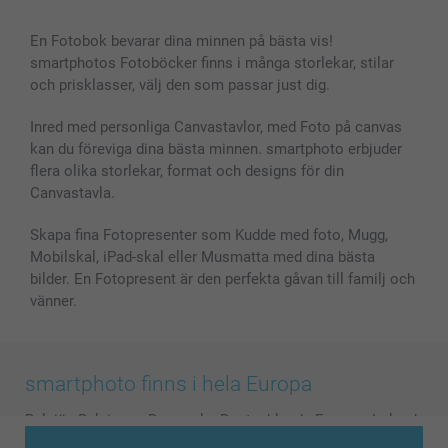
Bilder, Fotoförstoring & Fotohäften
Cookie Policy
smartgaranti
En Fotobok bevarar dina minnen på bästa vis!
Skal till Mobil & Surfplatta
Sitemap
smartbonus
smartphotos Fotoböcker finns i många storlekar, stilar
MyNameBook
Villkor och garantier
Priser & betalning
och prisklasser, välj den som passar just dig.
Fotoalmanackor & Fotoagenda
Investor Relations
Status på beställningar
Fotoramar & Tillbehör
Inred med personliga Canvastavlor, med Foto på canvas
kan du föreviga dina bästa minnen. smartphoto erbjuder
Presentkort
flera olika storlekar, format och designs för din
Alla fotoprodukter
Canvastavla.
Skapa fina Fotopresenter som Kudde med foto, Mugg,
Mobilskal, iPad-skal eller Musmatta med dina bästa
bilder. En Fotopresent är den perfekta gåvan till familj och
vänner.
smartphoto finns i hela Europa
België
-
Belgique
-
Danmark
-
Deutschland
-
France
-
Ireland
-
Nederland
-
Norge
-
Österreich
-
Schweiz
-
Suisse
-