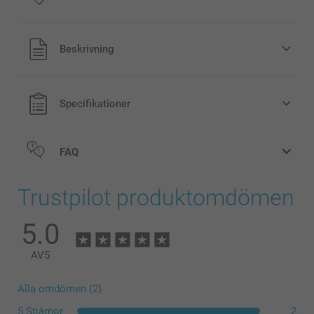
Alla priser är i svenska kronor (SEK), inklusive moms och
Beskrivning
exklusive porto.
Specifikationer
FAQ
Trustpilot produktomdömen
5.0
AV
5
Färgat förkläde
Alla omdömen (2)
5 Stjärnor
2