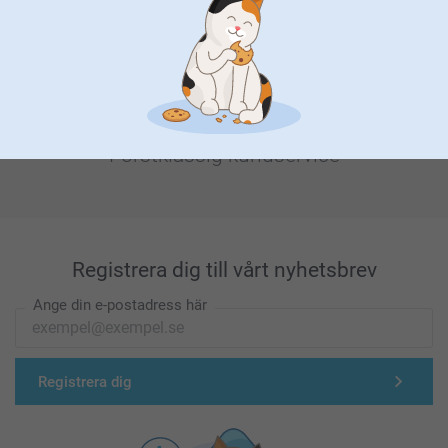
Förstklassig kundservice
Registrera dig till vårt nyhetsbrev
Ange din e-postadress här
Registrera dig