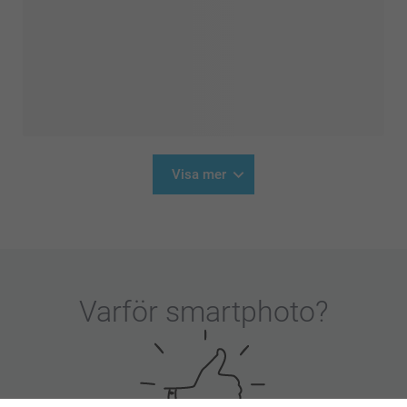
Visa mer
Varför
smartphoto
?