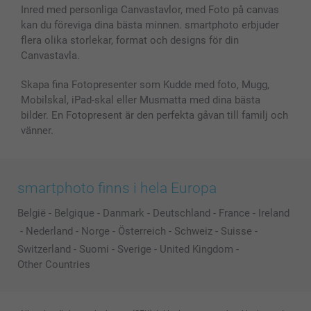
Fotoramar & Tillbehör
Inred med personliga Canvastavlor, med Foto på canvas
kan du föreviga dina bästa minnen. smartphoto erbjuder
Presentkort
flera olika storlekar, format och designs för din
Alla fotoprodukter
Canvastavla.
Skapa fina Fotopresenter som Kudde med foto, Mugg,
Mobilskal, iPad-skal eller Musmatta med dina bästa
bilder. En Fotopresent är den perfekta gåvan till familj och
vänner.
smartphoto finns i hela Europa
België
-
Belgique
-
Danmark
-
Deutschland
-
France
-
Ireland
-
Nederland
-
Norge
-
Österreich
-
Schweiz
-
Suisse
-
Switzerland
-
Suomi
-
Sverige
-
United Kingdom
-
Other Countries