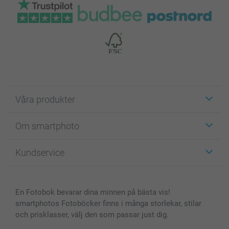
Våra produkter
Etiketter
Om smartphoto
Fotokort
Fotopresenter
Om smartphoto
Kundservice
Fotoböcker
För affiliates
Canvas & Väggdekoration
Allmän integritetspolicy
Kontakta oss & FAQ
Bilder, Fotoförstoring & Fotohäften
Cookie Policy
smartgaranti
En Fotobok bevarar dina minnen på bästa vis!
Skal till Mobil & Surfplatta
Sitemap
smartbonus
smartphotos Fotoböcker finns i många storlekar, stilar
MyNameBook
Villkor och garantier
Priser & betalning
och prisklasser, välj den som passar just dig.
Fotoalmanackor & Fotoagenda
Investor Relations
Status på beställningar