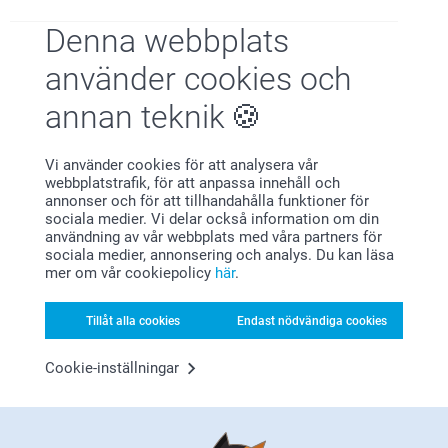
Denna webbplats
använder cookies och
Nöjd kundgaranti
annan teknik
Vi använder cookies för att analysera vår
webbplatstrafik, för att anpassa innehåll och
annonser och för att tillhandahålla funktioner för
sociala medier. Vi delar också information om din
användning av vår webbplats med våra partners för
Bonus på alla dina köp
sociala medier, annonsering och analys. Du kan läsa
mer om vår cookiepolicy
här
.
Tillåt alla cookies
Endast nödvändiga cookies
Cookie-inställningar
Letar du efter inspiration?