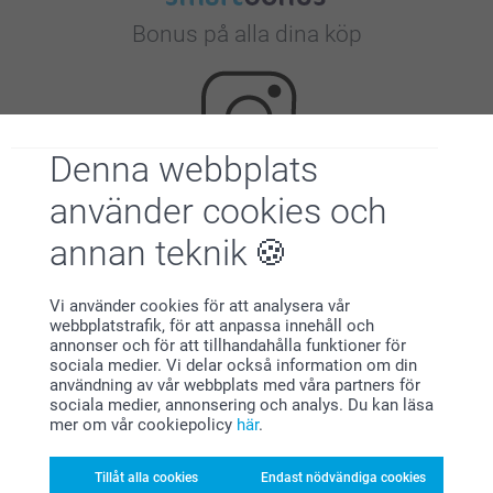
Bonus på alla dina köp
Denna webbplats
använder cookies och
Letar du efter inspiration?
annan teknik
Vi använder cookies för att analysera vår
webbplatstrafik, för att anpassa innehåll och
annonser och för att tillhandahålla funktioner för
sociala medier. Vi delar också information om din
användning av vår webbplats med våra partners för
sociala medier, annonsering och analys. Du kan läsa
Förstklassig kundservice
mer om vår cookiepolicy
här
.
Tillåt alla cookies
Endast nödvändiga cookies