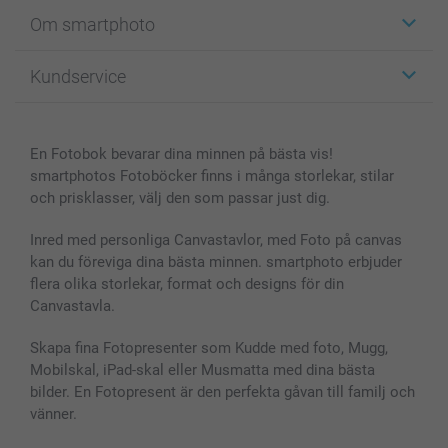
Etiketter
Om smartphoto
Fotokort
Fotopresenter
Om smartphoto
Kundservice
Fotoböcker
För affiliates
Canvas & Väggdekoration
Allmän integritetspolicy
Kontakta oss & FAQ
Bilder, Fotoförstoring & Fotohäften
Cookie Policy
smartgaranti
En Fotobok bevarar dina minnen på bästa vis!
Skal till Mobil & Surfplatta
Sitemap
smartbonus
smartphotos Fotoböcker finns i många storlekar, stilar
MyNameBook
Villkor och garantier
Priser & betalning
och prisklasser, välj den som passar just dig.
Fotoalmanackor & Fotoagenda
Investor Relations
Status på beställningar
Fotoramar & Tillbehör
Inred med personliga Canvastavlor, med Foto på canvas
kan du föreviga dina bästa minnen. smartphoto erbjuder
Presentkort
flera olika storlekar, format och designs för din
Alla fotoprodukter
Canvastavla.
Skapa fina Fotopresenter som Kudde med foto, Mugg,
Mobilskal, iPad-skal eller Musmatta med dina bästa
bilder. En Fotopresent är den perfekta gåvan till familj och
vänner.