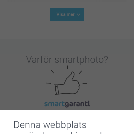
Visa mer
Varför
smartphoto
?
Nöjd kundgaranti
Denna webbplats