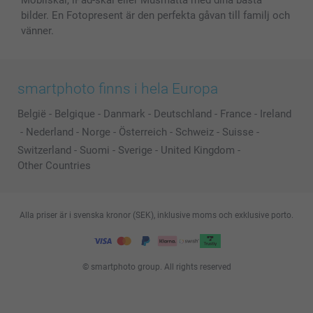
Mobilskal, iPad-skal eller Musmatta med dina bästa
bilder. En Fotopresent är den perfekta gåvan till familj och
vänner.
smartphoto finns i hela Europa
België
-
Belgique
-
Danmark
-
Deutschland
-
France
-
Ireland
-
Nederland
-
Norge
-
Österreich
-
Schweiz
-
Suisse
-
Switzerland
-
Suomi
-
Sverige
-
United Kingdom
-
Other Countries
Alla priser är i svenska kronor (SEK), inklusive moms och exklusive porto.
© smartphoto group. All rights reserved