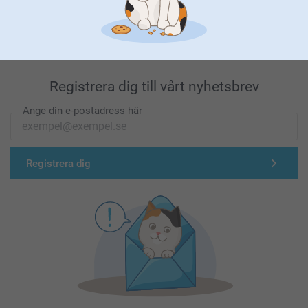
Förstklassig kundservice
Registrera dig till vårt nyhetsbrev
Ange din e-postadress här
Registrera dig