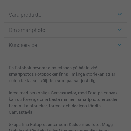
Våra produkter
Etiketter
Om smartphoto
Fotokort
Fotopresenter
Om smartphoto
Kundservice
Fotoböcker
För affiliates
Canvas & Väggdekoration
Allmän integritetspolicy
Kontakta oss & FAQ
Bilder, Fotoförstoring & Fotohäften
Cookie Policy
smartgaranti
En Fotobok bevarar dina minnen på bästa vis!
Skal till Mobil & Surfplatta
Sitemap
smartbonus
smartphotos Fotoböcker finns i många storlekar, stilar
MyNameBook
Villkor och garantier
Priser & betalning
och prisklasser, välj den som passar just dig.
Fotoalmanackor & Fotoagenda
Investor Relations
Status på beställningar
Fotoramar & Tillbehör
Inred med personliga Canvastavlor, med Foto på canvas
kan du föreviga dina bästa minnen. smartphoto erbjuder
Presentkort
flera olika storlekar, format och designs för din
Alla fotoprodukter
Canvastavla.
Skapa fina Fotopresenter som Kudde med foto, Mugg,