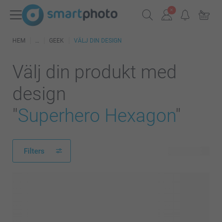
HEM
GEEK
VÄLJ DIN DESIGN
Välj din produkt med
design
"
Superhero Hexagon
"
Filters
56 produkter