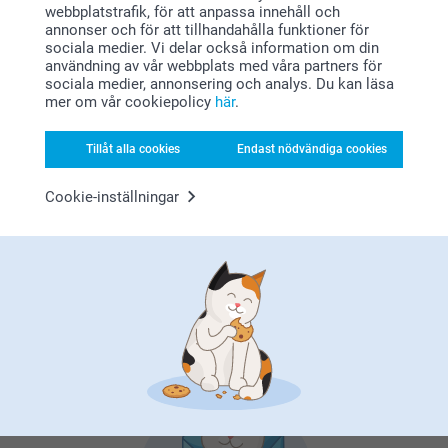
webbplatstrafik, för att anpassa innehåll och
annonser och för att tillhandahålla funktioner för
sociala medier. Vi delar också information om din
användning av vår webbplats med våra partners för
sociala medier, annonsering och analys. Du kan läsa
mer om vår cookiepolicy
här
.
Förstklassig kundservice
Tillåt alla cookies
Endast nödvändiga cookies
Cookie-inställningar
Registrera dig till vårt nyhetsbrev
Ange din e-postadress här
Registrera dig