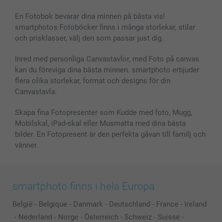
Alla fotoprodukter
En Fotobok bevarar dina minnen på bästa vis!
smartphotos Fotoböcker finns i många storlekar, stilar
och prisklasser, välj den som passar just dig.
Inred med personliga Canvastavlor, med Foto på canvas
kan du föreviga dina bästa minnen. smartphoto erbjuder
flera olika storlekar, format och designs för din
Canvastavla.
Skapa fina Fotopresenter som Kudde med foto, Mugg,
Mobilskal, iPad-skal eller Musmatta med dina bästa
bilder. En Fotopresent är den perfekta gåvan till familj och
vänner.
smartphoto finns i hela Europa
België
-
Belgique
-
Danmark
-
Deutschland
-
France
-
Ireland
-
Nederland
-
Norge
-
Österreich
-
Schweiz
-
Suisse
-