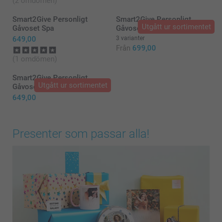
(2 omdömen)
Smart2Give Personligt
Smart2Give Personligt
Utgått ur sortimentet
Gåvoset Spa
Gåvoset BBQ
649,00
3 varianter
Från
699,00
(1 omdömen)
Smart2Give Personligt
Utgått ur sortimentet
Gåvoset Frukost
649,00
Presenter som passar alla!