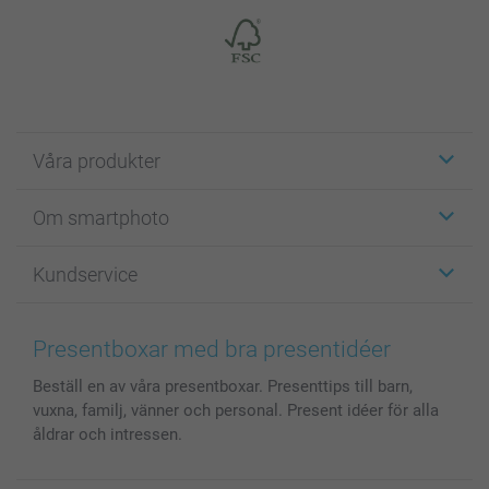
Våra produkter
Etiketter
Om smartphoto
Fotokort
Fotopresenter
Om smartphoto
Kundservice
Fotoböcker
För affiliates
Canvas & Väggdekoration
Allmän integritetspolicy
Kontakta oss & FAQ
Bilder, Fotoförstoring & Fotohäften
Cookie Policy
smartgaranti
Presentboxar med bra presentidéer
Skal till Mobil & Surfplatta
Sitemap
smartbonus
Beställ en av våra presentboxar. Presenttips till barn,
MyNameBook
Villkor och garantier
Priser & betalning
vuxna, familj, vänner och personal. Present idéer för alla
Fotoalmanackor & Fotoagenda
Investor Relations
Status på beställningar
åldrar och intressen.
Fotoramar & Tillbehör
Presentkort