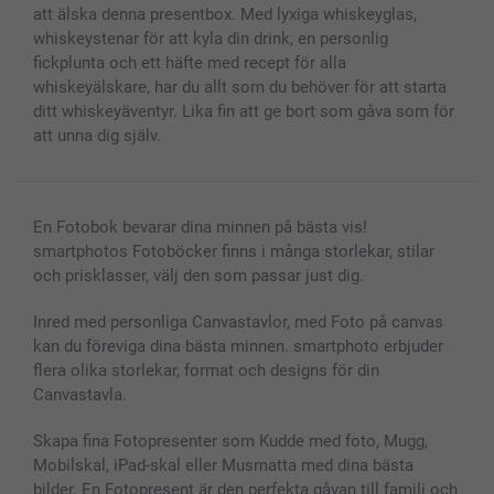
Presentkort
att älska denna presentbox. Med lyxiga whiskeyglas,
Alla fotoprodukter
whiskeystenar för att kyla din drink, en personlig
fickplunta och ett häfte med recept för alla
whiskeyälskare, har du allt som du behöver för att starta
ditt whiskeyäventyr. Lika fin att ge bort som gåva som för
att unna dig själv.
En Fotobok bevarar dina minnen på bästa vis!
smartphotos Fotoböcker finns i många storlekar, stilar
och prisklasser, välj den som passar just dig.
Inred med personliga Canvastavlor, med Foto på canvas
kan du föreviga dina bästa minnen. smartphoto erbjuder
flera olika storlekar, format och designs för din
Canvastavla.
Skapa fina Fotopresenter som Kudde med foto, Mugg,
Mobilskal, iPad-skal eller Musmatta med dina bästa
bilder. En Fotopresent är den perfekta gåvan till familj och