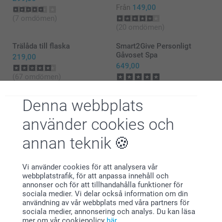
Från
149,00
(7 omdömen)
(20 omdömen)
Trälåda till flaska
Smart2Give Personligt
Gåvoset Spa
219,00
649,00
(67 omdömen)
(1 omdömen)
Denna webbplats
använder cookies och
annan teknik
Varför
smartphoto
?
Vi använder cookies för att analysera vår
webbplatstrafik, för att anpassa innehåll och
annonser och för att tillhandahålla funktioner för
sociala medier. Vi delar också information om din
användning av vår webbplats med våra partners för
sociala medier, annonsering och analys. Du kan läsa
mer om vår cookiepolicy
här
.