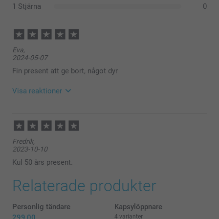
1 Stjärna
0
Eva,
2024-05-07
Fin present att ge bort, något dyr
Visa reaktioner
2024-05-07
10:33
Hej Eva,
Fredrik,
Stort tack för dina 5 stjärnor! Hoppas gåvan blev/blir
2023-10-10
en uppskattad present!
Soliga hälsningar
Kul 50 års present.
Kirsi @smartphoto
Relaterade produkter
Personlig tändare
Kapsylöppnare
299,00
4 varianter