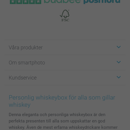
Våra produkter
Etiketter
Om smartphoto
Fotokort
Fotopresenter
Om smartphoto
Kundservice
Fotoböcker
För affiliates
Canvas & Väggdekoration
Allmän integritetspolicy
Kontakta oss & FAQ
Bilder, Fotoförstoring & Fotohäften
Cookie Policy
smartgaranti
Personlig whiskeybox för alla som gillar
Skal till Mobil & Surfplatta
Sitemap
smartbonus
whiskey
MyNameBook
Villkor och garantier
Priser & betalning
Denna eleganta och personliga whiskeybox är den
Fotoalmanackor & Fotoagenda
Investor Relations
Status på beställningar
perfekta presenten till alla som uppskattar en god
Fotoramar & Tillbehör
whiskey. Även de mest erfarna whiskeydrickare kommer