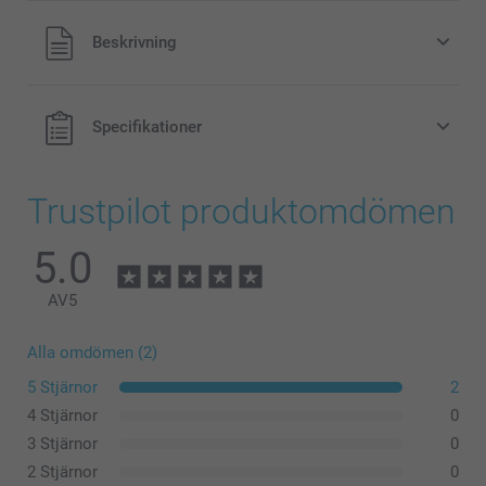
Alla priser är i svenska kronor (SEK), inklusive moms och
Beskrivning
exklusive porto.
Specifikationer
Trustpilot produktomdömen
5.0
AV
5
Alla omdömen (2)
5 Stjärnor
2
4 Stjärnor
0
3 Stjärnor
0
2 Stjärnor
0