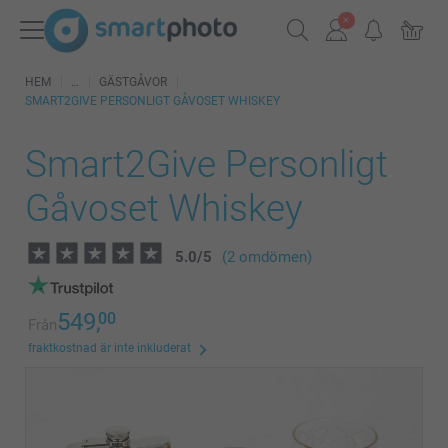
HEM
GÄSTGÅVOR
SMART2GIVE PERSONLIGT GÅVOSET WHISKEY
Smart2Give Personligt
Gåvoset Whiskey
5.0
/
5
(2 omdömen)
549,
00
Från
fraktkostnad är inte inkluderat