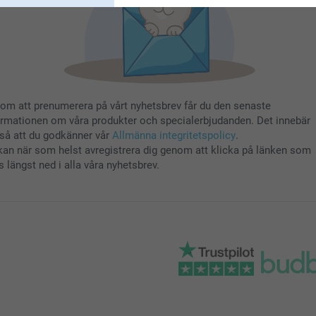
om att prenumerera på vårt nyhetsbrev får du den senaste
ormationen om våra produkter och specialerbjudanden. Det innebär
så att du godkänner vår
Allmänna integritetspolicy
.
kan när som helst avregistrera dig genom att klicka på länken som
s längst ned i alla våra nyhetsbrev.