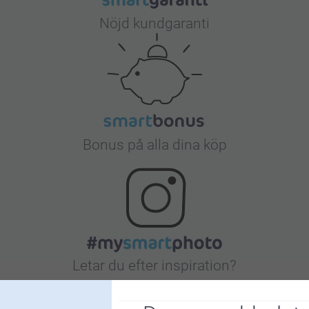
Nöjd kundgaranti
Bonus på alla dina köp
Letar du efter inspiration?