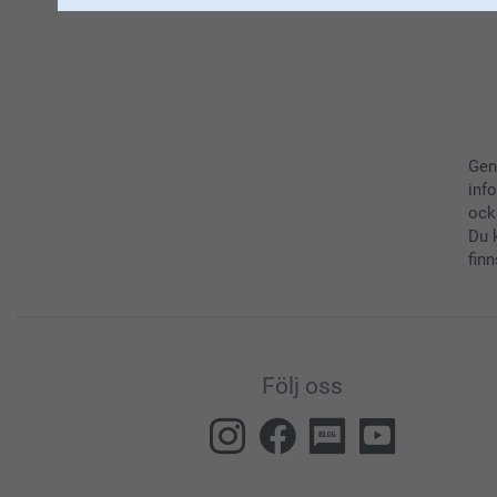
Gen
inf
ock
Du 
finn
Följ oss