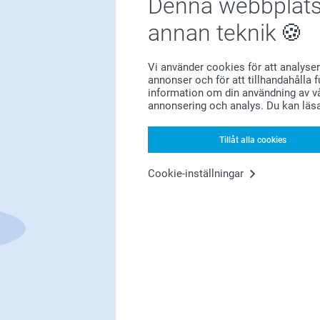
Denna webbplats
annan teknik
Vi använder cookies för att analyser
Förstklassig kundservice
annonser och för att tillhandahålla 
information om din användning av vå
annonsering och analys. Du kan läs
Tillåt alla cookies
Registrera dig till vårt nyhetsbrev
Cookie-inställningar
nge din e-postadress här
Registrera dig