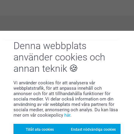
Varför
smartphoto
?
Denna webbplats
använder cookies och
annan teknik
Vi använder cookies för att analysera vår
webbplatstrafik, för att anpassa innehåll och
Nöjd kundgaranti
annonser och för att tillhandahålla funktioner för
sociala medier. Vi delar också information om din
användning av vår webbplats med våra partners för
sociala medier, annonsering och analys. Du kan läsa
mer om vår cookiepolicy
här
.
Tillåt alla cookies
Endast nödvändiga cookies