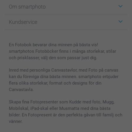
Etiketter
Om smartphoto
Fotokort
Fotopresenter
Om smartphoto
Kundservice
Fotoböcker
För affiliates
Canvas & Väggdekoration
Allmän integritetspolicy
Kontakta oss & FAQ
Bilder, Fotoförstoring & Fotohäften
Cookie Policy
smartgaranti
En Fotobok bevarar dina minnen på bästa vis!
Skal till Mobil & Surfplatta
Sitemap
smartbonus
smartphotos Fotoböcker finns i många storlekar, stilar
MyNameBook
Villkor och garantier
Priser & betalning
och prisklasser, välj den som passar just dig.
Fotoalmanackor & Fotoagenda
Investor Relations
Status på beställningar
Fotoramar & Tillbehör
Inred med personliga Canvastavlor, med Foto på canvas
kan du föreviga dina bästa minnen. smartphoto erbjuder
Presentkort
flera olika storlekar, format och designs för din
Alla fotoprodukter
Canvastavla.
Skapa fina Fotopresenter som Kudde med foto, Mugg,
Mobilskal, iPad-skal eller Musmatta med dina bästa
bilder. En Fotopresent är den perfekta gåvan till familj och
vänner.