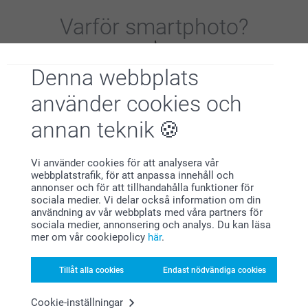
Varför
smartphoto
?
Denna webbplats
använder cookies och
annan teknik
Nöjd kundgaranti
Vi använder cookies för att analysera vår
webbplatstrafik, för att anpassa innehåll och
annonser och för att tillhandahålla funktioner för
sociala medier. Vi delar också information om din
användning av vår webbplats med våra partners för
sociala medier, annonsering och analys. Du kan läsa
mer om vår cookiepolicy
här
.
Bonus på alla dina köp
Tillåt alla cookies
Endast nödvändiga cookies
Cookie-inställningar