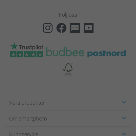
Följ oss
Våra produkter
Etiketter
Om smartphoto
Fotokort
Fotopresenter
Om smartphoto
Kundservice