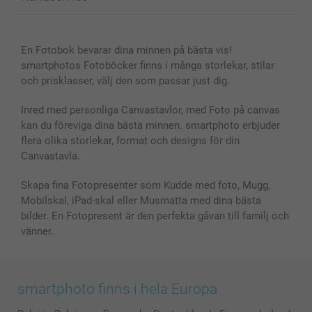
Fotoböcker
För affiliates
Canvas & Väggdekoration
Allmän integritetspolicy
Kontakta oss & FAQ
Bilder, Fotoförstoring & Fotohäften
Cookie Policy
smartgaranti
En Fotobok bevarar dina minnen på bästa vis!
Skal till Mobil & Surfplatta
Sitemap
smartbonus
smartphotos Fotoböcker finns i många storlekar, stilar
MyNameBook
Villkor och garantier
Priser & betalning
och prisklasser, välj den som passar just dig.
Fotoalmanackor & Fotoagenda
Investor Relations
Status på beställningar
Fotoramar & Tillbehör
Inred med personliga Canvastavlor, med Foto på canvas
kan du föreviga dina bästa minnen. smartphoto erbjuder
Presentkort
flera olika storlekar, format och designs för din
Alla fotoprodukter
Canvastavla.
Skapa fina Fotopresenter som Kudde med foto, Mugg,
Mobilskal, iPad-skal eller Musmatta med dina bästa
bilder. En Fotopresent är den perfekta gåvan till familj och
vänner.
smartphoto finns i hela Europa