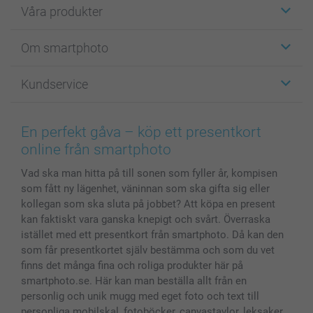
Våra produkter
Etiketter
Om smartphoto
Fotokort
Fotopresenter
Om smartphoto
Kundservice
Fotoböcker
För affiliates
Canvas & Väggdekoration
Allmän integritetspolicy
Kontakta oss & FAQ
Bilder, Fotoförstoring & Fotohäften
Cookie Policy
smartgaranti
En perfekt gåva – köp ett presentkort
Skal till Mobil & Surfplatta
Sitemap
smartbonus
online från smartphoto
MyNameBook
Villkor och garantier
Priser & betalning
Vad ska man hitta på till sonen som fyller år, kompisen
Fotoalmanackor & Fotoagenda
Investor Relations
Status på beställningar
som fått ny lägenhet, väninnan som ska gifta sig eller
Fotoramar & Tillbehör
kollegan som ska sluta på jobbet? Att köpa en present
Presentkort
kan faktiskt vara ganska knepigt och svårt. Överraska
Alla fotoprodukter
istället med ett presentkort från smartphoto. Då kan den
som får presentkortet själv bestämma och som du vet
finns det många fina och roliga produkter här på
smartphoto.se. Här kan man beställa allt från en
personlig och unik mugg med eget foto och text till
personliga mobilskal, fotoböcker, canvastavlor, leksaker,