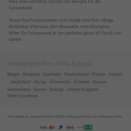
flera olika storlekar, format och designs för din
Canvastavla.
Skapa fina Fotopresenter som Kudde med foto, Mugg,
Mobilskal, iPad-skal eller Musmatta med dina bästa
bilder. En Fotopresent är den perfekta gåvan till familj och
vänner.
smartphoto finns i hela Europa
België
-
Belgique
-
Danmark
-
Deutschland
-
France
-
Ireland
-
Nederland
-
Norge
-
Österreich
-
Schweiz
-
Suisse
-
Switzerland
-
Suomi
-
Sverige
-
United Kingdom
-
Other Countries
Alla priser är i svenska kronor (SEK), inklusive moms och exklusive porto.