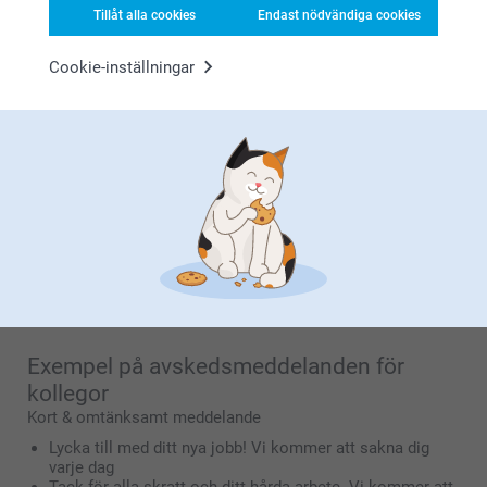
Tillåt alla cookies
Endast nödvändiga cookies
Vad man ska skriva i ett
avskedsmeddelande till kollega
Cookie-inställningar
Att hitta rätt ord kan vara knepigt. Här är några idéer för
avskedsmeddelanden och avskedsbrev:
Dela minnen eller interna skämt från er tid som
teammedlemmar.
Skriv en varm önskan om lycka till med deras nya jobb
och framtida karriär.
Lägg till en lekfull eller sarkastisk rad om att de
“förråder teamet” genom att lämna.
Håll det kort och omtänksamt för ett avskedskort, eller
längre och personligt för ett tal eller ett mejl.
Exempel på avskedsmeddelanden för
kollegor
Kort & omtänksamt meddelande
Lycka till med ditt nya jobb! Vi kommer att sakna dig
varje dag