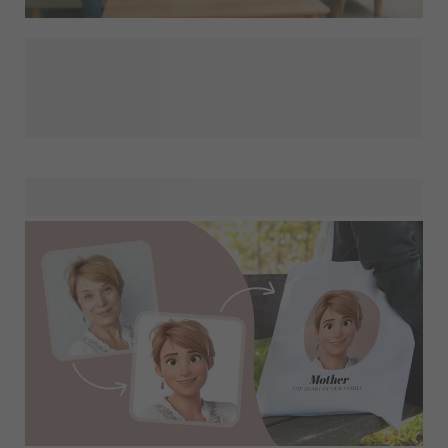
En kollega som lämnar företaget är en anledning att fira
deras tid på företaget och hålla en sista avskedsfest.
Oavsett om du planerar en överraskningsfest eller en
officiell avskedsfest, skapar rätt dekorationer den perfekta
stämningen. Upptäck vår festdekorationsbutik och du
kommer att hitta allt du behöver för att skapa en festlig och
minnesvärd atmosfär. Visa din uppskattning med några
personliga föremål för din kollega och se till att de lämnar
med oförglömliga minnen och många fina souvenirer.