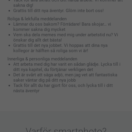
Tack för alla skratt och ditt hårda arbete. Vi kommer att
sakna dig!
Grattis till ditt nya äventyr. Glöm inte bort oss!
Roliga & lekfulla meddelanden
Lämnar du oss bakom? Förrädare! Bara skojar… vi
kommer sakna dig mycket
Vem ska dela memes med mig under arbetstid nu? Vi
önskar dig allt det bästa!
Grattis till det nya jobbet. Vi hoppas att dina nya
kollegor är hälften så roliga som vi är!
Innerliga & personliga meddelanden
Att arbeta med dig har varit en sådan glädje. Lycka till i
ditt nya kapitel, du förtjänar verkligen det
Det är svårt att säga adjö, men jag vet att fantastiska
saker väntar dig på ditt nya jobb
Tack för allt du har gjort för oss, och lycka till i ditt
nästa äventyr
Varför
smartphoto
?