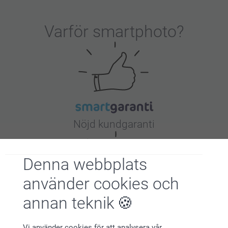
ånga
Placera namnlappen i rätt position med texten vänd
uppåt
Varför
smartphoto
?
Täck över namnlappen med en bit silikonpapper
(medföljer)
Håll strykjärnet plant och pressa på namnlappen i 5–10
sekunder. Flytta försiktigt strykjärnet. Upprepa detta 3
gånger.
Låt namnlappen svalna och avlägsna silikonpappret
Vänta i 8 timmar innan du tvättar plagget
Nöjd kundgaranti
Denna webbplats
använder cookies och
annan teknik
Bonus på alla dina köp
Stryklappar
Vi använder cookies för att analysera vår