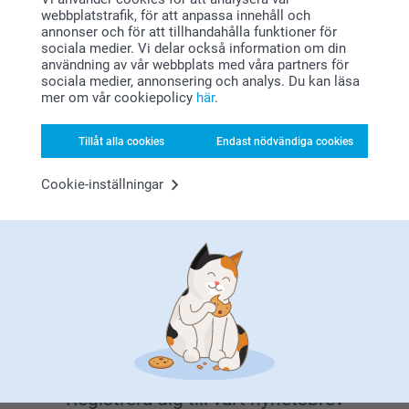
webbplatstrafik, för att anpassa innehåll och
annonser och för att tillhandahålla funktioner för
sociala medier. Vi delar också information om din
användning av vår webbplats med våra partners för
sociala medier, annonsering och analys. Du kan läsa
mer om vår cookiepolicy
här
.
Letar du efter inspiration?
Tillåt alla cookies
Endast nödvändiga cookies
Cookie-inställningar
Förstklassig kundservice
Registrera dig till vårt nyhetsbrev
Ställ in strykjärnet på högsta temperatur. Använd inte