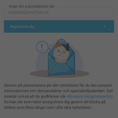
ånga
Ange din e-postadress här
Placera namnlappen med texten vänd uppåt
Placera en bit silikonpapper (medföljer) över
namnlappen
Registrera dig
Håll strykjärnet plant och pressa på namnlappen i 5–10
sekunder. Flytta försiktigt strykjärnet. Upprepa detta 3
gånger.
Låt namnlappen svalna och avlägsna silikonpappret.
Vänta i 8 timmar innan du tvättar plagget
Genom att prenumerera på vårt nyhetsbrev får du den senaste
informationen om våra produkter och specialerbjudanden. Det
innebär också att du godkänner vår
Allmänna integritetspolicy
.
Du kan när som helst avregistrera dig genom att klicka på
länken som finns längst ned i alla våra nyhetsbrev.