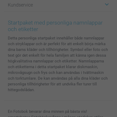
Kundservice
Fotoböcker
För affiliates
Canvas & Väggdekoration
Allmän integritetspolicy
Kontakta oss & FAQ
Bilder, Fotoförstoring & Fotohäften
Cookie Policy
smartgaranti
Startpaket med personliga namnlappar
Skal till Mobil & Surfplatta
Sitemap
smartbonus
och etiketter
MyNameBook
Villkor och garantier
Priser & betalning
Detta personliga startpaket innehåller både namnlappar
Fotoalmanackor & Fotoagenda
Investor Relations
Status på beställningar
och stryklappar och är perfekt för att enkelt börja märka
Fotoramar & Tillbehör
dina barns kläder och tillhörigheter. Symbol eller foto och
Presentkort
text gör det enkelt för hela familjen att känna igen dessa
Alla fotoprodukter
högkvalitativa namnlappar och etiketter. Namnlapparna
och etiketterna i detta startpaket klarar diskmaskin,
mikrovågsugn och frys och kan användas i tvättmaskin
och torktumlare. De kan användas på alla dina kläder och
personliga tillhörigheter för att undvika fler turer till
hittegodslådan.
En Fotobok bevarar dina minnen på bästa vis!