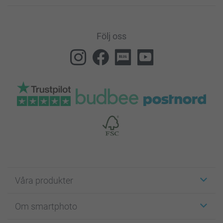
Följ oss
Våra produkter
Etiketter
Om smartphoto
Fotokort
Fotopresenter
Om smartphoto