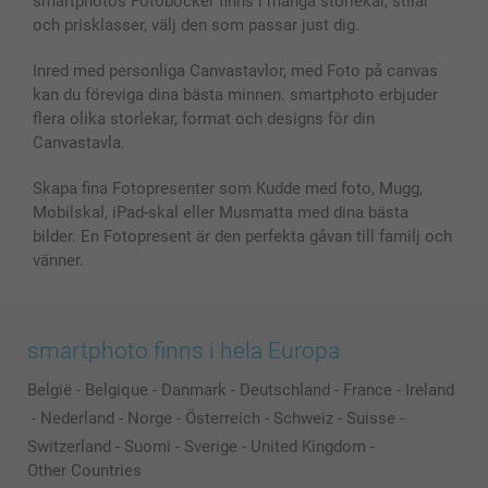
smartphotos Fotoböcker finns i många storlekar, stilar
och prisklasser, välj den som passar just dig.
Inred med personliga Canvastavlor, med Foto på canvas
kan du föreviga dina bästa minnen. smartphoto erbjuder
flera olika storlekar, format och designs för din
Canvastavla.
Skapa fina Fotopresenter som Kudde med foto, Mugg,
Mobilskal, iPad-skal eller Musmatta med dina bästa
bilder. En Fotopresent är den perfekta gåvan till familj och
vänner.
smartphoto finns i hela Europa
België
-
Belgique
-
Danmark
-
Deutschland
-
France
-
Ireland
-
Nederland
-
Norge
-
Österreich
-
Schweiz
-
Suisse
-
Switzerland
-
Suomi
-
Sverige
-
United Kingdom
-
Other Countries