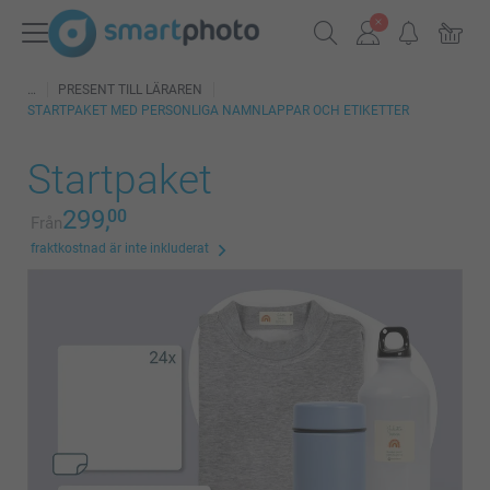
PRESENT TILL LÄRAREN
STARTPAKET MED PERSONLIGA NAMNLAPPAR OCH ETIKETTER
Startpaket
299,
00
Från
fraktkostnad är inte inkluderat