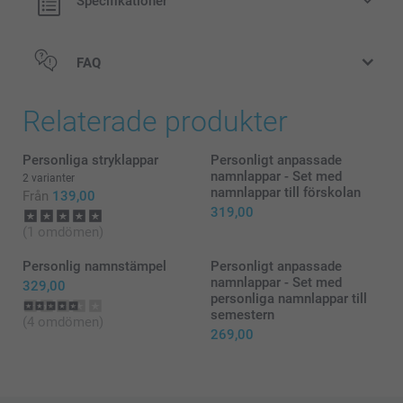
Specifikationer
FAQ
Anpassning
Relaterade produkter
Personliga stryklappar
Personligt anpassade
namnlappar - Set med
2 varianter
namnlappar till förskolan
Från
139,00
319,00
Klistermärken
(1 omdömen)
Personlig namnstämpel
Personligt anpassade
namnlappar - Set med
329,00
personliga namnlappar till
semestern
(4 omdömen)
269,00
Ställ in strykjärnet på högsta temperatur. Använd inte