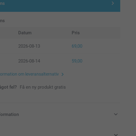
gns
ans
Datum
Pris
2026-08-13
69,00
2026-08-14
59,00
formation om leveransalternativ
ågot fel?
Få en ny produkt gratis
formation
i svenska kronor (SEK), inklusive moms och exklusive porto.