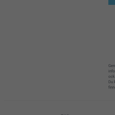
Gen
inf
ock
Du 
finn