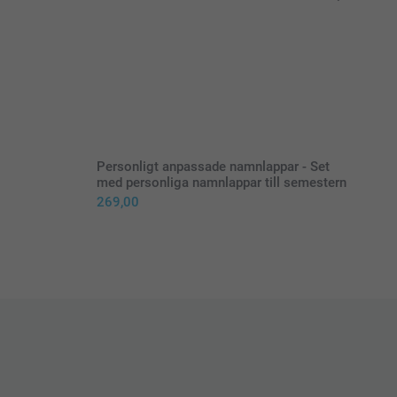
Personligt anpassade namnlappar - Set
med personliga namnlappar till semestern
269,00
 strykjärnet på högsta temperatur. Använd inte ånga
namnlappen i rätt position med texten vänd uppåt
r namnlappen med en bit silikonpapper (medföljer)
ykjärnet plant och pressa på namnlappen i 5–10 sekunder.
rsiktigt strykjärnet. Upprepa detta 3 gånger.