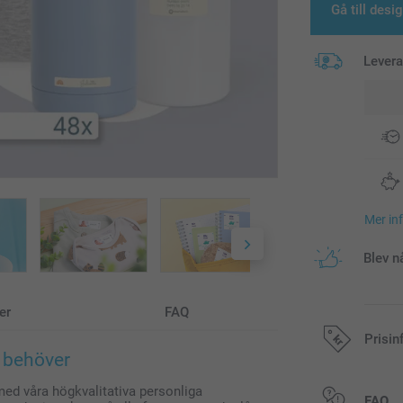
Gå till desi
Lever
Mer in
Blev n
er
FAQ
Prisin
u behöver
 med våra högkvalitativa personliga
Alla priser är 
FAQ