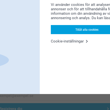
Vi använder cookies för att analyser
annonser och för att tillhandahålla 
Letar du efter inspiration?
information om din användning av vå
annonsering och analys. Du kan läs
Tillåt alla cookies
Cookie-inställningar
Förstklassig kundservice
Registrera dig till vårt nyhetsbrev
nge din e-postadress här
Registrera dig