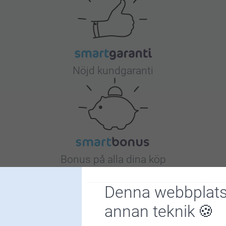
Låt namn
Vänta i 
Nöjd kundgaranti
Bonus på alla dina köp
Denna webbplats
annan teknik