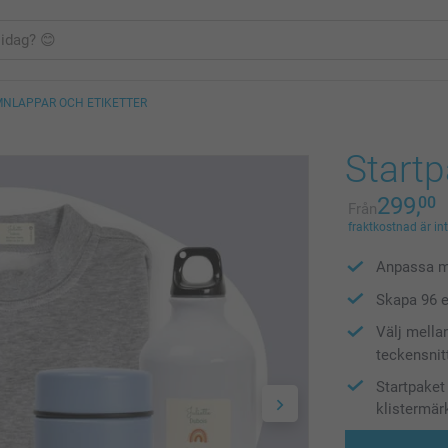
MNLAPPAR OCH ETIKETTER
Startp
299,
00
Från
fraktkostnad är in
Anpassa m
Skapa 96 e
Välj mella
teckensnit
Startpaket
klistermär