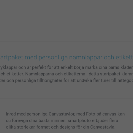
tartpaket med personliga namnlappar och etikett
klappar och är perfekt för att enkelt börja märka dina barns kläder o
och etiketter. Namnlapparna och etiketterna i detta startpaket klar
 och personliga tillhörigheter för att undvika fler turer till hittego
Inred med personliga Canvastavlor, med Foto på canvas kan
du föreviga dina bästa minnen. smartphoto erbjuder flera
olika storlekar, format och designs för din Canvastavla.