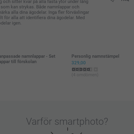
och sitter kvar på alla fasta ytor under lång
lier som kan strykas. Både namnlappar och
ärka alla dina ägodelar. Inga fler förväxlingar
t för alla att identifiera dina ägodelar. Med
delar igen.
anpassade namnlappar - Set
Personlig namnstämpel
par till förskolan
329,00
(4 omdömen)
Ställ in
Placera 
Varför
smartphoto
?
Täck öve
Håll str
Flytta fö