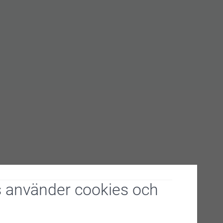
lappen svalna och avlägsna silikonpappret
8 timmar innan du tvättar plagget
 använder cookies och