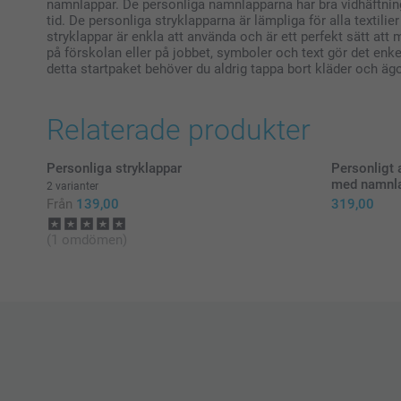
namnlappar. De personliga namnlapparna har bra vidhäftning 
tid. De personliga stryklapparna är lämpliga för alla texti
stryklappar är enkla att använda och är ett perfekt sätt att m
på förskolan eller på jobbet, symboler och text gör det enkel
detta startpaket behöver du aldrig tappa bort kläder och ägo
Relaterade produkter
Personliga stryklappar
Personligt 
med namnlap
2 varianter
Från
139,00
319,00
(1 omdömen)