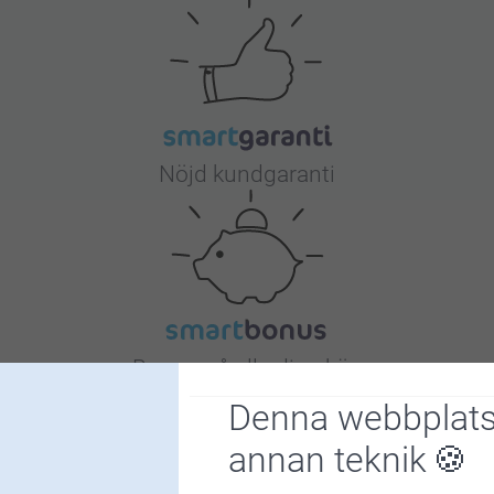
Vänta i 
Nöjd kundgaranti
Bonus på alla dina köp
Denna webbplats
annan teknik