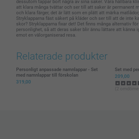
dessutom tappar bort några av sina saker. Våra hållbara kl
att klara många tvättar och ser till att saker är permanent 
och klara färger, det är lätt som en plätt att märka matlådo
Stryklapparna fäst säkert på kläder och ser till att de inte ka
skor? Stryklapparna fixar det! Det finns många alternativ för 
personlighet, så att deras saker blir ännu lättare att känn
emot en välorganiserad resa.
Relaterade produkter
Personligt anpassade namnlappar - Set
Set med per
med namnlappar till förskolan
209,00
319,00
(2 omdöme