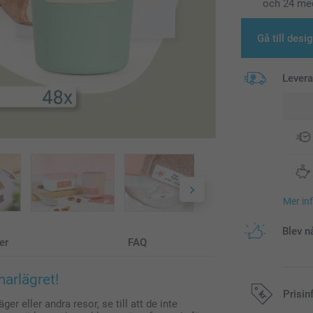
och 24 med
Gå till desi
Lever
Mer in
Blev n
er
FAQ
arlägret!
Prisin
r eller andra resor, se till att de inte