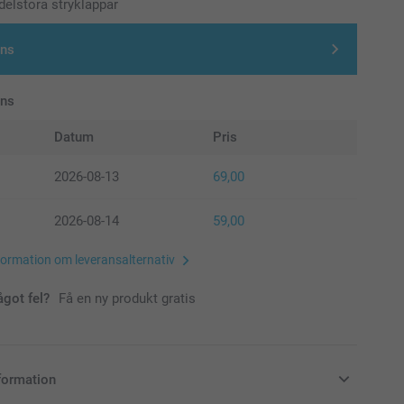
elstora stryklappar
gns
ans
Datum
Pris
2026-08-13
69,00
2026-08-14
59,00
formation om leveransalternativ
ågot fel?
Få en ny produkt gratis
formation