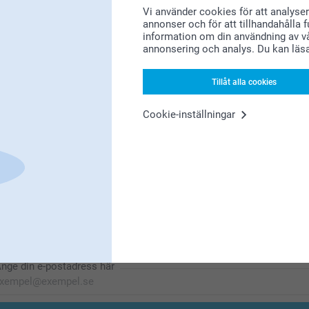
Vi använder cookies för att analyser
annonser och för att tillhandahålla 
information om din användning av vå
Letar du efter inspiration?
annonsering och analys. Du kan läs
Tillåt alla cookies
Cookie-inställningar
Förstklassig kundservice
Registrera dig till vårt nyhetsbrev
nge din e-postadress här