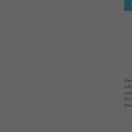
Gen
inf
ock
Du 
finn