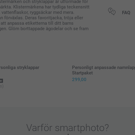
istermärken och stryklappar är utformade för
märkta. Klistermärkena har tydliga teckensnitt
Alla priser är 
r, vattenflaskor, ryggsäckar med mera.
FAQ
n förväxlas. Deras favoritjacka, tröja eller
att anpassa etiketterna till ditt barns
a igen. Glöm borttappade ägodelar och se fram
sonliga stryklappar
Personligt anpassade namnlapp
Startpaket
299,00
n)
Ställ in
Placera 
Täck öve
Håll str
Varför
smartphoto
?
Flytta fö
Låt namn