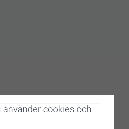
8 timmar innan du tvättar plagget
 använder cookies och