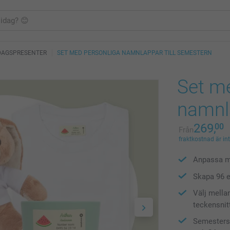
DAGSPRESENTER
SET MED PERSONLIGA NAMNLAPPAR TILL SEMESTERN
Set m
namnla
269,
00
Från
fraktkostnad är in
Anpassa m
Skapa 96 e
Välj mella
teckensnit
Semesterse