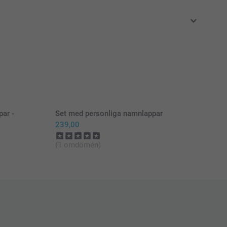
i svenska kronor (SEK), inklusive moms och exklusive porto.
ar -
Set med personliga namnlappar
239,00
(1 omdömen)
 strykjärnet på högsta temperatur. Använd inte ånga
namnlappen i rätt position med texten vänd uppåt
r namnlappen med en bit silikonpapper (medföljer)
ykjärnet plant och pressa på namnlappen i 5–10 sekunder.
rsiktigt strykjärnet. Upprepa detta 3 gånger.
lappen svalna och avlägsna silikonpappret