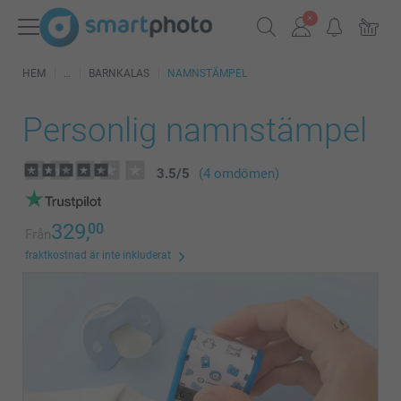
HEM
BARNKALAS
NAMNSTÄMPEL
Personlig namnstämpel
3.5
/
5
(4 omdömen)
329,
00
Från
fraktkostnad är inte inkluderat