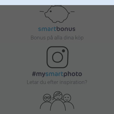
Bonus på alla dina köp
Letar du efter inspiration?