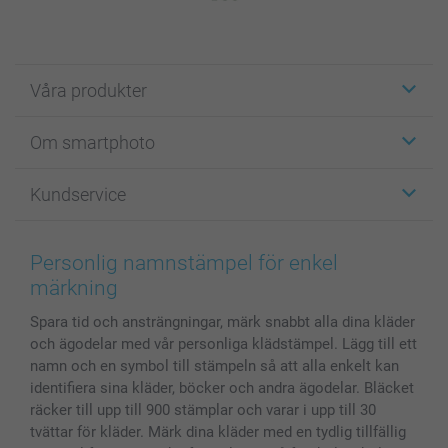
Våra produkter
Etiketter
Om smartphoto
Fotokort
Fotopresenter
Om smartphoto
Kundservice
Fotoböcker
För affiliates
Canvas & Väggdekoration
Allmän integritetspolicy
Kontakta oss & FAQ
Bilder, Fotoförstoring & Fotohäften
Cookie Policy
smartgaranti
Personlig namnstämpel för enkel
Skal till Mobil & Surfplatta
Sitemap
smartbonus
märkning
MyNameBook
Villkor och garantier
Priser & betalning
Spara tid och ansträngningar, märk snabbt alla dina kläder
Fotoalmanackor & Fotoagenda
Investor Relations
Status på beställningar
och ägodelar med vår personliga klädstämpel. Lägg till ett
Fotoramar & Tillbehör
namn och en symbol till stämpeln så att alla enkelt kan
Presentkort
identifiera sina kläder, böcker och andra ägodelar. Bläcket
Alla fotoprodukter
räcker till upp till 900 stämplar och varar i upp till 30
tvättar för kläder. Märk dina kläder med en tydlig tillfällig