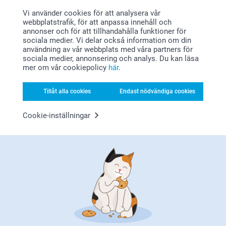
Personliga namnlappar
Set med personliga
Vi använder cookies för att analysera vår
namnlappar
4 varianter
webbplatstrafik, för att anpassa innehåll och
Från
119,00
239,00
annonser och för att tillhandahålla funktioner för
sociala medier. Vi delar också information om din
användning av vår webbplats med våra partners för
(3 omdömen)
(1 omdömen)
sociala medier, annonsering och analys. Du kan läsa
mer om vår cookiepolicy
här
.
Tillåt alla cookies
Endast nödvändiga cookies
Varför
smartphoto
?
Cookie-inställningar
Nöjd kundgaranti