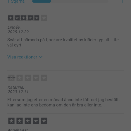
1 Stjärna
1
Så här stämplar du dina kläder med namnstämpeln
Tvätta klädesplagget innan du använder stämpeln
Placera plagget på en hård och plan yta
Innan du använder stämpeln för första gången, tryck
Linnéa,
ner stämpeln till hälften för att se till att den har bläck
2025-12-29
eller prova på en bit papper
Svår att nämnda på tjockare kvalitet av kläder typ ull. Lite
Stämpla direkt på tyget
väl dyrt.
Vänta 8 timmar innan du tvättar plagget
Visa reaktioner
2025-12-30
12:29
Hej
Katarina,
Tack för ⭐️⭐⭐️⭐️! Vi är glada att ha dig som kund.
2023-12-11
🩵-liga hälsningar
Pernilla @smartphoto
Eftersom jag efter en månad ännu inte fått det jag beställt
kan jag inte ens bedöma om den är bra eller inte...
Anneli Fast,