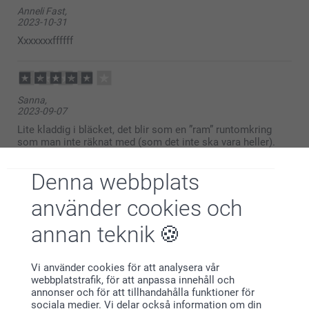
Anneli Fast,
2023-10-31
Xxxxxxxffffff
Sanna,
2023-09-07
Lite kladdig i bläcket, det blir som en ”ram” runtomkring
som man inte räknat med (som det inte ska vara heller).
Väldigt gulliga designs. Inte hunnit tvätta några plagg med
stämpel än, så upp till bevis om det håller i tvätten. Något
Denna webbplats
pricy i jämförelse med andra fotopresenter som är mycket
prisvärda.
använder cookies och
Relaterade produkter
annan teknik
Personliga stryklappar
Set med personliga
stryklappar
Vi använder cookies för att analysera vår
2 varianter
webbplatstrafik, för att anpassa innehåll och
Från
139,00
209,00
annonser och för att tillhandahålla funktioner för
sociala medier. Vi delar också information om din