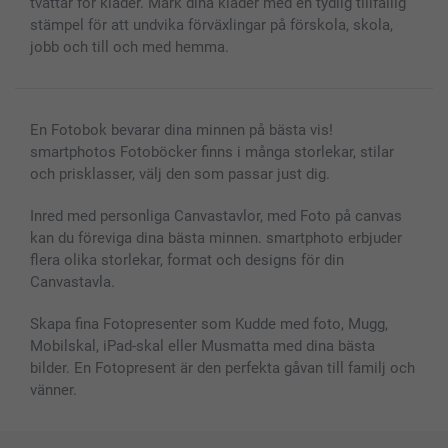
tvättar för kläder. Märk dina kläder med en tydlig tillfällig
stämpel för att undvika förväxlingar på förskola, skola,
jobb och till och med hemma.
En Fotobok bevarar dina minnen på bästa vis!
smartphotos Fotoböcker finns i många storlekar, stilar
och prisklasser, välj den som passar just dig.
Inred med personliga Canvastavlor, med Foto på canvas
kan du föreviga dina bästa minnen. smartphoto erbjuder
flera olika storlekar, format och designs för din
Canvastavla.
Skapa fina Fotopresenter som Kudde med foto, Mugg,
Mobilskal, iPad-skal eller Musmatta med dina bästa
bilder. En Fotopresent är den perfekta gåvan till familj och
vänner.