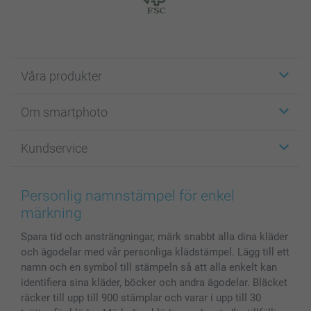
Våra produkter
Etiketter
Om smartphoto
Fotokort
Fotopresenter
Om smartphoto
Kundservice
Fotoböcker
För affiliates
Canvas & Väggdekoration
Allmän integritetspolicy
Kontakta oss & FAQ
Bilder, Fotoförstoring & Fotohäften
Cookie Policy
smartgaranti
Personlig namnstämpel för enkel
Skal till Mobil & Surfplatta
Sitemap
smartbonus
märkning
MyNameBook
Villkor och garantier
Priser & betalning
Spara tid och ansträngningar, märk snabbt alla dina kläder
Fotoalmanackor & Fotoagenda
Investor Relations
Status på beställningar
och ägodelar med vår personliga klädstämpel. Lägg till ett
Fotoramar & Tillbehör
namn och en symbol till stämpeln så att alla enkelt kan
Presentkort
identifiera sina kläder, böcker och andra ägodelar. Bläcket
Alla fotoprodukter
räcker till upp till 900 stämplar och varar i upp till 30