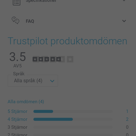
Specifikationer
FAQ
Trustpilot produktomdömen
3.5
AV
5
Språk
Alla omdömen (4)
5 Stjärnor
1
4 Stjärnor
2
3 Stjärnor
0
2 Stjärnor
0