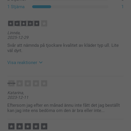
1 Stjärna
1
Så här stämplar du dina kläder med namnstämpeln
Tvätta klädesplagget innan du använder stämpeln
Placera plagget på en hård och plan yta
Innan du använder stämpeln för första gången, tryck
Linnéa,
ner stämpeln till hälften för att se till att den har bläck
2025-12-29
eller prova på en bit papper
Svår att nämnda på tjockare kvalitet av kläder typ ull. Lite
Stämpla direkt på tyget
väl dyrt.
Vänta 8 timmar innan du tvättar plagget
Visa reaktioner
2025-12-30
12:29
Hej
Katarina,
Tack för ⭐️⭐⭐️⭐️! Vi är glada att ha dig som kund.
2023-12-11
🩵-liga hälsningar
Pernilla @smartphoto
Eftersom jag efter en månad ännu inte fått det jag beställt
kan jag inte ens bedöma om den är bra eller inte...