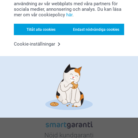
(1 omdömen)
(2 omdömen)
användning av vår webbplats med våra partners för
sociala medier, annonsering och analys. Du kan läsa
Personliga namnlappar
Set med personliga
mer om vår cookiepolicy
här
.
namnlappar
4 varianter
Från
119,00
239,00
Tillåt alla cookies
Endast nödvändiga cookies
(3 omdömen)
(1 omdömen)
Cookie-inställningar
Varför
smartphoto
?
Nöjd kundgaranti