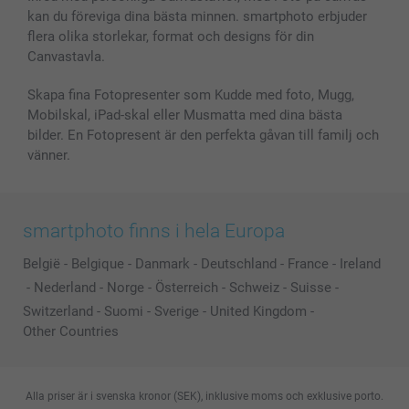
kan du föreviga dina bästa minnen. smartphoto erbjuder
Presentkort
flera olika storlekar, format och designs för din
Alla fotoprodukter
Canvastavla.
Skapa fina Fotopresenter som Kudde med foto, Mugg,
Mobilskal, iPad-skal eller Musmatta med dina bästa
bilder. En Fotopresent är den perfekta gåvan till familj och
vänner.
smartphoto finns i hela Europa
België
-
Belgique
-
Danmark
-
Deutschland
-
France
-
Ireland
-
Nederland
-
Norge
-
Österreich
-
Schweiz
-
Suisse
-
Switzerland
-
Suomi
-
Sverige
-
United Kingdom
-
Other Countries
Alla priser är i svenska kronor (SEK), inklusive moms och exklusive porto.