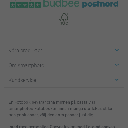
Våra produkter
Etiketter
Om smartphoto
Fotokort
Fotopresenter
Om smartphoto
Kundservice
Fotoböcker
För affiliates
Canvas & Väggdekoration
Allmän integritetspolicy
Kontakta oss & FAQ
Bilder, Fotoförstoring & Fotohäften
Cookie Policy
smartgaranti
En Fotobok bevarar dina minnen på bästa vis!
Skal till Mobil & Surfplatta
Sitemap
smartbonus
smartphotos Fotoböcker finns i många storlekar, stilar
MyNameBook
Villkor och garantier
Priser & betalning
och prisklasser, välj den som passar just dig.
Fotoalmanackor & Fotoagenda
Investor Relations
Status på beställningar
Fotoramar & Tillbehör
Inred med personliga Canvastavlor, med Foto på canvas