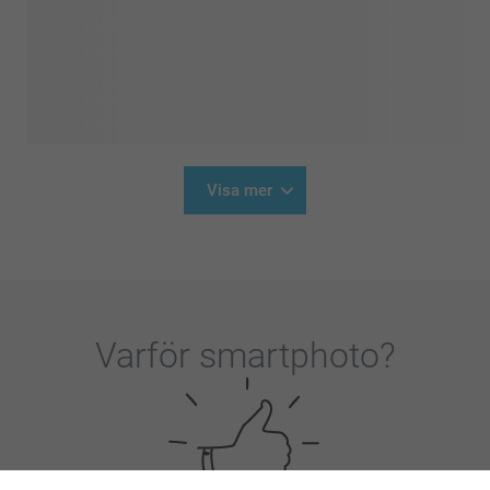
Visa mer
Varför
smartphoto
?