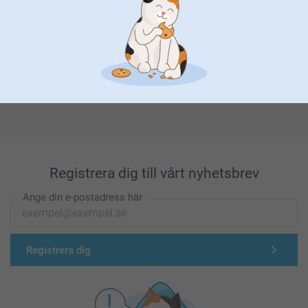
Förstklassig kundservice
Registrera dig till vårt nyhetsbrev
Ange din e-postadress här
Registrera dig