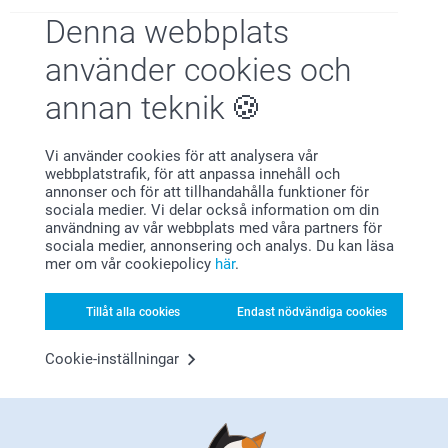
Denna webbplats
Nöjd kundgaranti
använder cookies och
annan teknik
Vi använder cookies för att analysera vår
webbplatstrafik, för att anpassa innehåll och
annonser och för att tillhandahålla funktioner för
sociala medier. Vi delar också information om din
användning av vår webbplats med våra partners för
Bonus på alla dina köp
sociala medier, annonsering och analys. Du kan läsa
mer om vår cookiepolicy
här
.
Tillåt alla cookies
Endast nödvändiga cookies
Cookie-inställningar
Letar du efter inspiration?