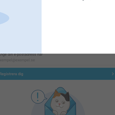
Förstklassig kundservice
Registrera dig till vårt nyhetsbrev
nge din e-postadress här
Registrera dig