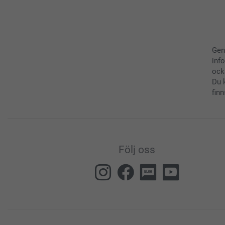
Gen
inf
ock
Du 
finn
Följ oss