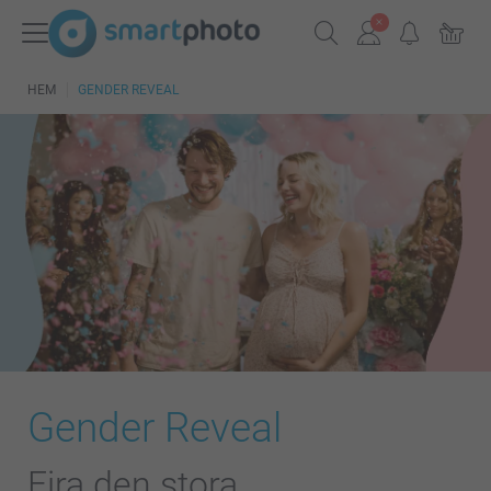
HEM
GENDER REVEAL
Gender Reveal
Fira den stora