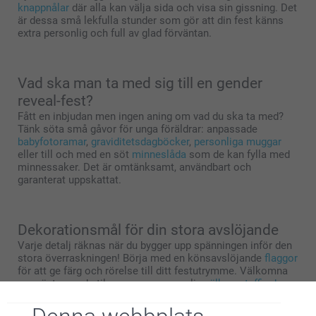
knappnålar
där alla kan välja sida och visa sin gissning. Det
är dessa små lekfulla stunder som gör att din fest känns
extra personlig och full av glad förväntan.
Vad ska man ta med sig till en gender
reveal-fest?
Fått en inbjudan men ingen aning om vad du ska ta med?
Tänk söta små gåvor för unga föräldrar: anpassade
babyfotoramar
,
graviditetsdagböcker
,
personliga muggar
eller till och med en söt
minneslåda
som de kan fylla med
minnessaker. Det är omtänksamt, användbart och
garanterat uppskattat.
Dekorationsmål för din stora avslöjande
Varje detalj räknas när du bygger upp spänningen inför den
stora överraskningen! Börja med en könsavslöjande
flaggor
för att ge färg och rörelse till ditt festutrymme. Välkomna
era gäster med stil genom en personlig
välkomstaffisch
med ert festdatum, ett sött meddelande eller en rolig ‘pojke
eller flicka?’ design. Skapa två söta bord, ett för Team