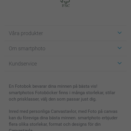
Våra produkter
Etiketter
Om smartphoto
Fotokort
Fotopresenter
Om smartphoto
Kundservice
Fotoböcker
För affiliates
Canvas & Väggdekoration
Allmän integritetspolicy
Kontakta oss & FAQ
Bilder, Fotoförstoring & Fotohäften
Cookie Policy
smartgaranti
En Fotobok bevarar dina minnen på bästa vis!
Skal till Mobil & Surfplatta
Sitemap
smartbonus
smartphotos Fotoböcker finns i många storlekar, stilar
MyNameBook
Villkor och garantier
Priser & betalning
och prisklasser, välj den som passar just dig.
Fotoalmanackor & Fotoagenda
Investor Relations
Status på beställningar
Fotoramar & Tillbehör
Inred med personliga Canvastavlor, med Foto på canvas
kan du föreviga dina bästa minnen. smartphoto erbjuder
Presentkort
flera olika storlekar, format och designs för din
Alla fotoprodukter
Canvastavla.