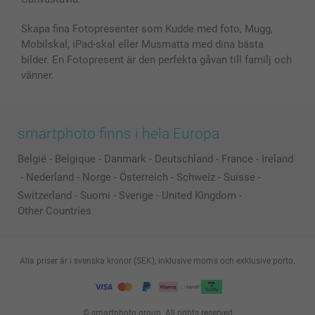
Skapa fina Fotopresenter som Kudde med foto, Mugg,
Mobilskal, iPad-skal eller Musmatta med dina bästa
bilder. En Fotopresent är den perfekta gåvan till familj och
vänner.
smartphoto finns i hela Europa
België
-
Belgique
-
Danmark
-
Deutschland
-
France
-
Ireland
-
Nederland
-
Norge
-
Österreich
-
Schweiz
-
Suisse
-
Switzerland
-
Suomi
-
Sverige
-
United Kingdom
-
Other Countries
Alla priser är i svenska kronor (SEK), inklusive moms och exklusive porto.
© smartphoto group. All rights reserved