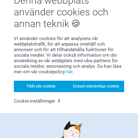
Denna webbplats
Pojke, ett för Team Flicka, och använd
träkortshållare
för
att markera varje sida med en enkel “Det är en pojke” eller
använder cookies och
“Det är en flicka” skylt. Lägg till cupcakes, matchande godis
eller minidekorationer i varje färg. Och glöm självklart inte
annan teknik
partyväskor
med små överraskningar som dina gäster kan
ta med sig hem. Enkelt, roligt och helt Insta-redo, ditt
könsavslöjande kommer att vara lika vackert som själva
Vi använder cookies för att analysera vår
ögonblicket!
webbplatstrafik, för att anpassa innehåll och
annonser och för att tillhandahålla funktioner för
sociala medier. Vi delar också information om din
användning av vår webbplats med våra partners för
sociala medier, annonsering och analys. Du kan läsa
mer om vår cookiepolicy
här
.
Varför
smartphoto
?
Tillåt alla cookies
Endast nödvändiga cookies
Cookie-inställningar
Nöjd kundgaranti