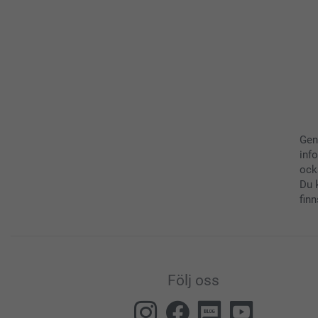
Gen
inf
ock
Du 
finn
Följ oss