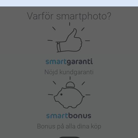
Varför
smartphoto
?
Nöjd kundgaranti
Bonus på alla dina köp