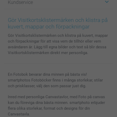
Kundservice
Fotoböcker
För affiliates
Canvas & Väggdekoration
Allmän integritetspolicy
Kontakta oss & FAQ
Bilder, Fotoförstoring & Fotohäften
Cookie Policy
smartgaranti
Gör Visitkortsklistermärken och klistra på
Skal till Mobil & Surfplatta
Sitemap
smartbonus
kuvert, mappar och förpackningar
MyNameBook
Villkor och garantier
Priser & betalning
Gör Visitkortsklistermärken och klistra på kuvert, mappar
Fotoalmanackor & Fotoagenda
Investor Relations
Status på beställningar
och förpackningar för att visa vem de tillhör eller vem
Fotoramar & Tillbehör
avsändaren är. Lägg till egna bilder och text så blir dessa
Presentkort
Visitkortsklistermärken direkt mer personliga.
Alla fotoprodukter
En Fotobok bevarar dina minnen på bästa vis!
smartphotos Fotoböcker finns i många storlekar, stilar
och prisklasser, välj den som passar just dig.
Inred med personliga Canvastavlor, med Foto på canvas
kan du föreviga dina bästa minnen. smartphoto erbjuder
flera olika storlekar, format och designs för din
Canvastavla.