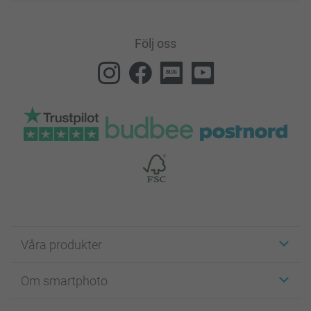
Följ oss
Våra produkter
Etiketter
Om smartphoto
Fotokort
Fotopresenter
Om smartphoto