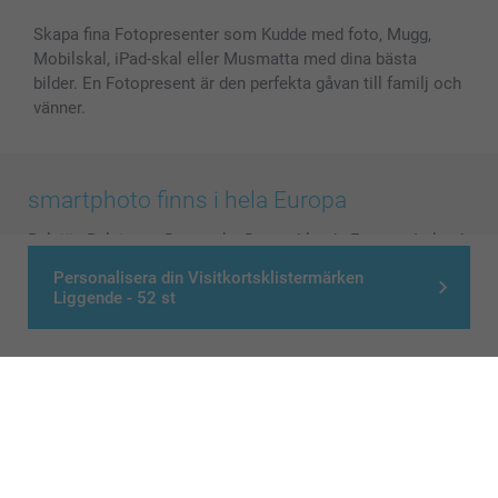
Skapa fina Fotopresenter som Kudde med foto, Mugg,
Mobilskal, iPad-skal eller Musmatta med dina bästa
bilder. En Fotopresent är den perfekta gåvan till familj och
vänner.
smartphoto finns i hela Europa
België
-
Belgique
-
Danmark
-
Deutschland
-
France
-
Ireland
-
Nederland
-
Norge
-
Österreich
-
Schweiz
-
Suisse
-
Personalisera din Visitkortsklistermärken
Liggende - 52 st
Switzerland
-
Suomi
-
Sverige
-
United Kingdom
-
Other Countries
Alla priser är i svenska kronor (SEK), inklusive moms och exklusive porto.
© smartphoto group. All rights reserved