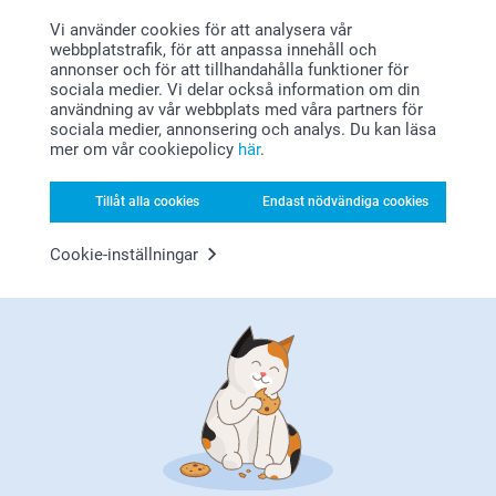
13:40
Vi använder cookies för att analysera vår
Hej
webbplatstrafik, för att anpassa innehåll och
Eva Björn,
Tack för dina 5 stjärnor och omdöme av
annonser och för att tillhandahålla funktioner för
2020-11-27
visitkortsklistermärkena. Det gör oss glada att du är
sociala medier. Vi delar också information om din
nöjd med resultatet. Tack för att du valt att beställa
Jättebra och fint
användning av vår webbplats med våra partners för
hos oss.
sociala medier, annonsering och analys. Du kan läsa
Varma hälsningar
Relaterade produkter
mer om vår cookiepolicy
här
.
johanna, smartphoto
Visitkort
Fodral till dator & surfplatta
Tillåt alla cookies
Endast nödvändiga cookies
2 varianter
3 varianter
269,00
Från
259,00
Cookie-inställningar
(12 omdömen)
(41 omdömen)
Personligt anpassade
Skrivbordsunderlägg
namnlappar - Startpaket
199,00
299,00
(4 omdömen)