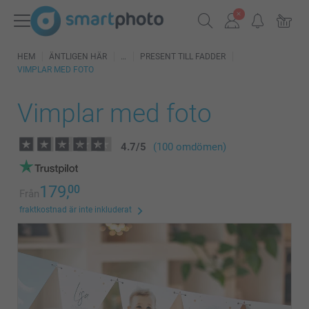
HEM
ÄNTLIGEN HÄR
PRESENT TILL FADDER
VIMPLAR MED FOTO
Vimplar med foto
4.7
/
5
(100 omdömen)
179,
00
Från
fraktkostnad är inte inkluderat