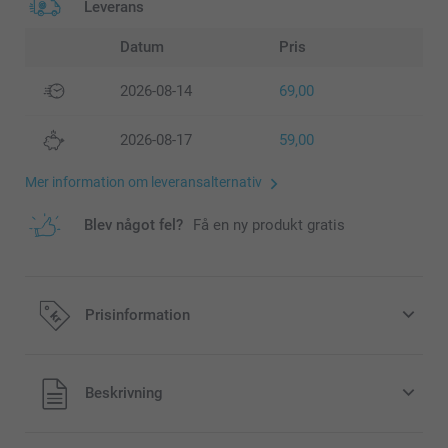
Leverans
Datum
Pris
2026-08-14
69,00
2026-08-17
59,00
Mer information om leveransalternativ
Blev något fel?
Få en ny produkt gratis
Prisinformation
Alla priser är i svenska kronor (SEK), inklusive moms och
Beskrivning
exklusive porto.