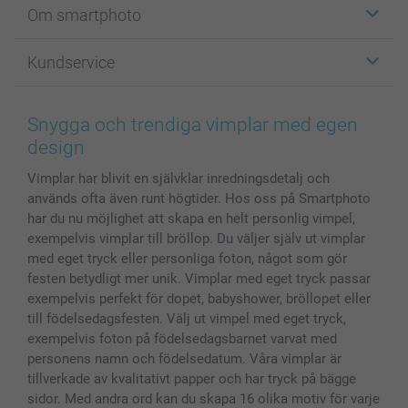
Om smartphoto
Fotokort
Fotopresenter
Om smartphoto
Kundservice
Fotoböcker
För affiliates
Canvas & Väggdekoration
Allmän integritetspolicy
Kontakta oss & FAQ
Bilder, Fotoförstoring & Fotohäften
Cookie Policy
smartgaranti
Snygga och trendiga vimplar med egen
Skal till Mobil & Surfplatta
Sitemap
smartbonus
design
MyNameBook
Villkor och garantier
Priser & betalning
Vimplar har blivit en självklar inredningsdetalj och
Fotoalmanackor & Fotoagenda
Investor Relations
Status på beställningar
används ofta även runt högtider. Hos oss på Smartphoto
Fotoramar & Tillbehör
har du nu möjlighet att skapa en helt personlig vimpel,
Presentkort
exempelvis vimplar till bröllop. Du väljer själv ut vimplar
Alla fotoprodukter
med eget tryck eller personliga foton, något som gör
festen betydligt mer unik. Vimplar med eget tryck passar
exempelvis perfekt för dopet, babyshower, bröllopet eller
till födelsedagsfesten. Välj ut vimpel med eget tryck,
exempelvis foton på födelsedagsbarnet varvat med
personens namn och födelsedatum. Våra vimplar är
tillverkade av kvalitativt papper och har tryck på bägge
sidor. Med andra ord kan du skapa 16 olika motiv för varje