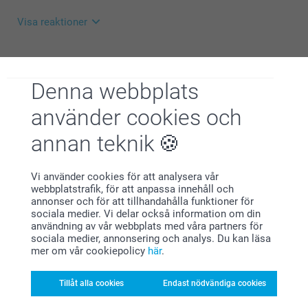
🩵-liga hälsningar
Visa reaktioner
Helene @smartphoto
2026-07-07
10:29
Hej Ulrika,
Visa mer
Denna webbplats
Tack för ⭐️⭐️⭐⭐️⭐️! Det glädjer oss att du är nöjd med
använder cookies och
Relaterade produkter
din beställning.
annan teknik
🩵-liga hälsningar
Festbanderoll
Tallriksunderlägg -24st
Helene @smartphoto
499,00
8 varianter
Vi använder cookies för att analysera vår
Från
189,00
webbplatstrafik, för att anpassa innehåll och
(4 omdömen)
annonser och för att tillhandahålla funktioner för
(6 omdömen)
sociala medier. Vi delar också information om din
användning av vår webbplats med våra partners för
Presentaskar
Placeringskort
sociala medier, annonsering och analys. Du kan läsa
6 varianter
2 varianter
mer om vår cookiepolicy
här
.
249,00
Från
119,00
Tillåt alla cookies
Endast nödvändiga cookies
(2 omdömen)