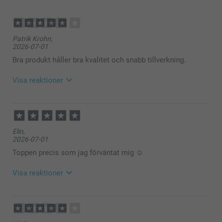
Patrik Krohn,
2026-07-01
Bra produkt håller bra kvalitet och snabb tillverkning.
Visa reaktioner
2026-07-01
14:08
Hej Patrik,
Elin,
2026-07-01
Tack för ⭐️⭐️⭐⭐️! Det glädjer oss att du är nöjd med
dina vimplar.
Toppen precis som jag förväntat mig ☺️
🩵-liga hälsningar
Visa reaktioner
Helene @smartphoto
2026-07-01
14:12
Hej Elin,