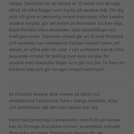
vimpel. Storleken för en vimpel är 10 meter och då ingår
alltså 16 olika flaggor som trycks på vardera sida. För dig
som vill göra en personlig vimpel med namn, eller kanske
student vimplar, gör det enkelt på hemsidan. Du kan välja
bland flertalet olika utseenden, både pastellfärger och
kraftigare toner. Varannan vimpel går att få med fototryck
och varannan kan exempelvis tryckas med ett namn, ett
datum, en siffra eller ett citat. I vårt sortiment kan du hitta
passande vimplar för bröllop men även vimplar för
student med klassiska färger som gul och blå. Ta fram din
kreativa sida och gör en egen vimpel med tryck!
En Fotobok bevarar dina minnen på bästa vis!
smartphotos Fotoböcker finns i många storlekar, stilar
och prisklasser, välj den som passar just dig.
Inred med personliga Canvastavlor, med Foto på canvas
kan du föreviga dina bästa minnen. smartphoto erbjuder
flera olika storlekar, format och designs för din