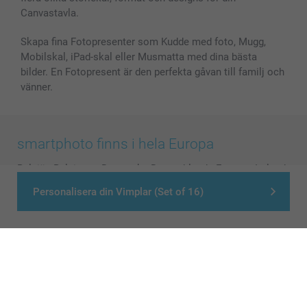
Canvastavla.
Skapa fina Fotopresenter som Kudde med foto, Mugg,
Mobilskal, iPad-skal eller Musmatta med dina bästa
bilder. En Fotopresent är den perfekta gåvan till familj och
vänner.
smartphoto finns i hela Europa
België
-
Belgique
-
Danmark
-
Deutschland
-
France
-
Ireland
-
Nederland
-
Norge
-
Österreich
-
Schweiz
-
Suisse
-
Personalisera din Vimplar (Set of 16)
Switzerland
-
Suomi
-
Sverige
-
United Kingdom
-
Other Countries
Alla priser är i svenska kronor (SEK), inklusive moms och exklusive porto.