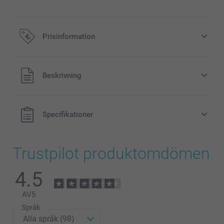
Prisinformation
Alla priser är i svenska kronor (SEK), inklusive moms och
Beskrivning
exklusive porto.
Specifikationer
Trustpilot produktomdömen
4.5
AV
5
Språk