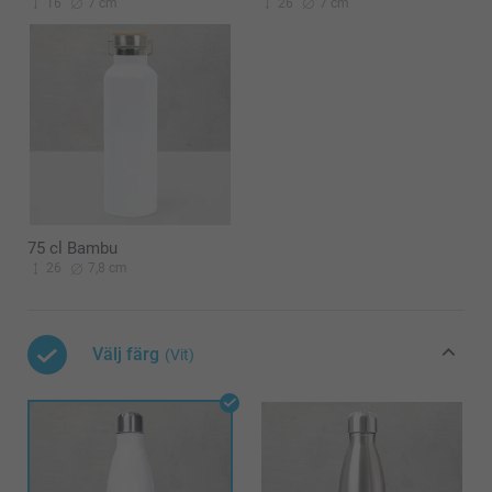
16
7 cm
26
7 cm
75 cl Bambu
26
7,8 cm
Välj färg
(Vit)