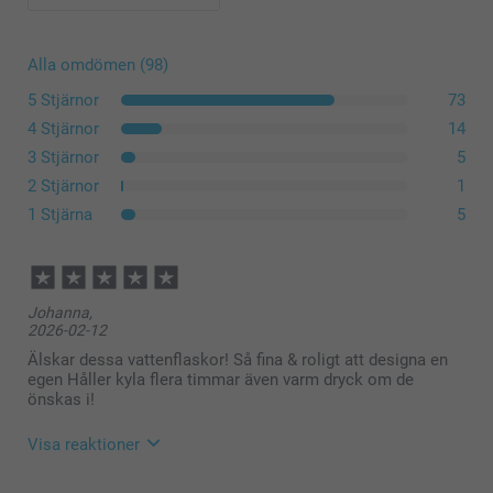
Alla omdömen (98)
5 Stjärnor
73
4 Stjärnor
14
3 Stjärnor
5
2 Stjärnor
1
1 Stjärna
5
Johanna,
2026-02-12
Älskar dessa vattenflaskor! Så fina & roligt att designa en
egen Håller kyla flera timmar även varm dryck om de
önskas i!
Visa reaktioner