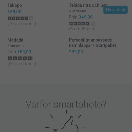
Pernilla @smartphoto
Tekopp
Telåda i trä och Set
Ny variant
169,00
5 varianter
Från
349,00
(70 omdömen)
(6 omdömen)
Matlåda
Personligt anpassade
namnlappar - Startpaket
3 varianter
Från
159,00
299,00
(50 omdömen)
Varför
smartphoto
?