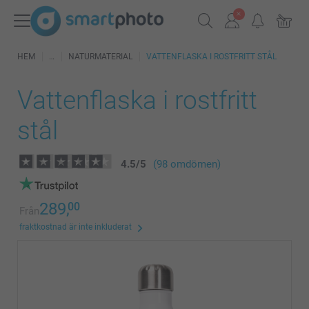
HEM
NATURMATERIAL
VATTENFLASKA I ROSTFRITT STÅL
Vattenflaska i rostfritt
stål
4.5
/
5
(98 omdömen)
289,
00
Från
fraktkostnad är inte inkluderat