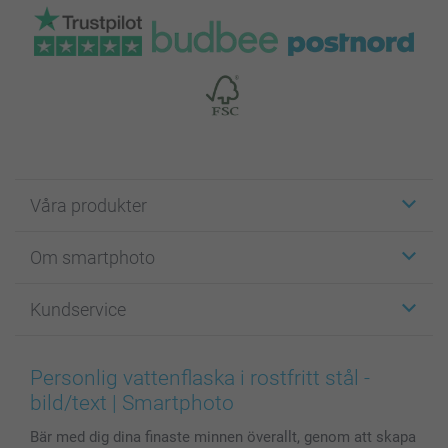
Våra produkter
Etiketter
Om smartphoto
Fotokort
Fotopresenter
Om smartphoto
Kundservice
Fotoböcker
För affiliates
Canvas & Väggdekoration
Allmän integritetspolicy
Kontakta oss & FAQ
Bilder, Fotoförstoring & Fotohäften
Cookie Policy
smartgaranti
Personlig vattenflaska i rostfritt stål -
Skal till Mobil & Surfplatta
Sitemap
smartbonus
bild/text | Smartphoto
MyNameBook
Villkor och garantier
Priser & betalning
Bär med dig dina finaste minnen överallt, genom att skapa
Fotoalmanackor & Fotoagenda
Investor Relations
Status på beställningar