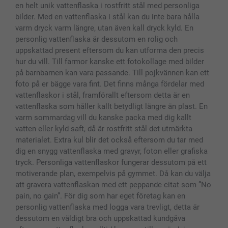
en helt unik vattenflaska i rostfritt stål med personliga
Fotoramar & Tillbehör
bilder. Med en vattenflaska i stål kan du inte bara hålla
Presentkort
varm dryck varm längre, utan även kall dryck kyld. En
Alla fotoprodukter
personlig vattenflaska är dessutom en rolig och
uppskattad present eftersom du kan utforma den precis
hur du vill. Till farmor kanske ett fotokollage med bilder
på barnbarnen kan vara passande. Till pojkvännen kan ett
foto på er bägge vara fint. Det finns många fördelar med
vattenflaskor i stål, framförallt eftersom detta är en
vattenflaska som håller kallt betydligt längre än plast. En
varm sommardag vill du kanske packa med dig kallt
vatten eller kyld saft, då är rostfritt stål det utmärkta
materialet. Extra kul blir det också eftersom du tar med
dig en snygg vattenflaska med gravyr, foton eller grafiska
tryck. Personliga vattenflaskor fungerar dessutom på ett
motiverande plan, exempelvis på gymmet. Då kan du välja
att gravera vattenflaskan med ett peppande citat som ”No
pain, no gain”. För dig som har eget företag kan en
personlig vattenflaska med logga vara trevligt, detta är
dessutom en väldigt bra och uppskattad kundgåva