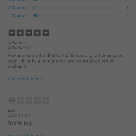
2 Stjärnor
1
1 Stjärna
5
Johanna,
2026-02-12
Älskar dessa vattenflaskor! Så fina & roligt att designa en
egen Håller kyla flera timmar även varm dryck om de
önskas i!
Visa reaktioner
2026-02-13
09:17
Hej Johanna,
Lisa,
Stort tack för dina ⭐️⭐️⭐️⭐️⭐️ och omdöme, så härligt
2026-01-09
att du är nöjd med dina vattenflaskor!
Vi önskar dig en fin dag!
Fick fel färg
Varma hälsningar,
Kirsi @smartphoto
Visa reaktioner