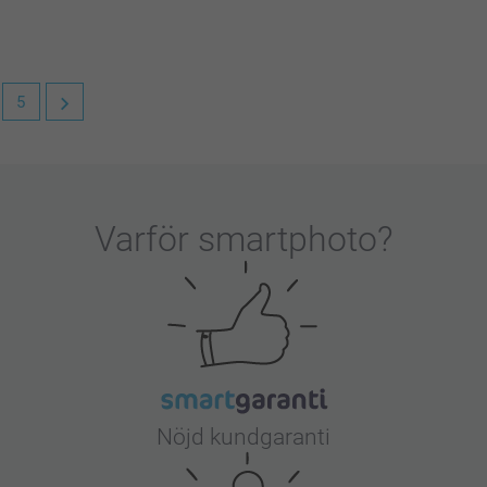
5
att du är nöjd med din vattenflaska!
Varför
smartphoto
?
Nöjd kundgaranti