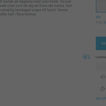
ett leende på läpparna med varje klunk. Du kan
e citat som får dig att klara det mesta. Den
ha smaklig hemlagad soppa till lunch. Denna
eller kall i flera timmar.
Vit
Från
3
Gå 
Lever
Mer in