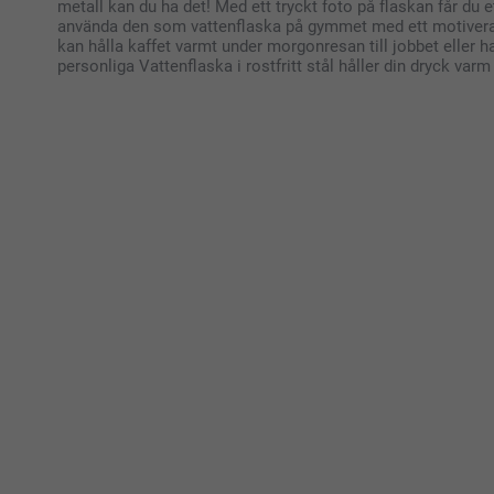
metall kan du ha det! Med ett tryckt foto på flaskan får du 
använda den som vattenflaska på gymmet med ett motiverand
kan hålla kaffet varmt under morgonresan till jobbet eller 
personliga Vattenflaska i rostfritt stål håller din dryck varm 