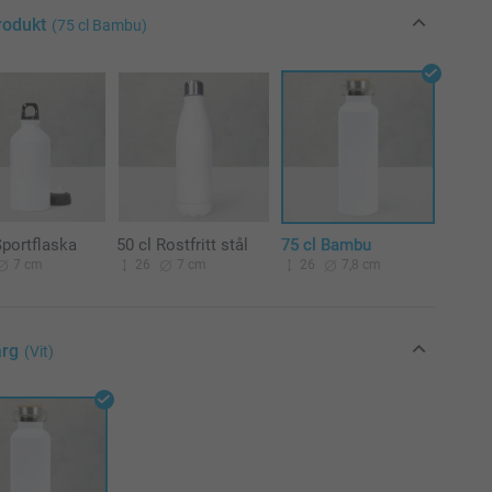
rodukt
(75 cl Bambu)
Sportflaska
50 cl Rostfritt stål
75 cl Bambu
7 cm
26
7 cm
26
7,8 cm
ärg
(Vit)