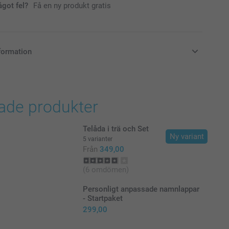
ågot fel?
Få en ny produkt gratis
formation
i svenska kronor (SEK), inklusive moms och exklusive porto.
rade produkter
Telåda i trä och Set
Ny variant
5 varianter
Från
349,00
(6 omdömen)
Personligt anpassade namnlappar
- Startpaket
299,00