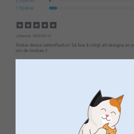
2 Stjärnor
1 Stjärna
Johanna,
2026-02-12
Älskar dessa vattenflaskor! Så fina & roligt att designa en 
om de önskas i!
Visa reaktioner
2026-02-13
09:17
Hej Johanna,
Stort tack för dina ⭐️⭐️⭐️⭐️⭐️ och omdöme, så härligt 
Lisa,
2026-01-09
Vi önskar dig en fin dag!
Fick fel färg
Varma hälsningar,
Kirsi @smartphoto
Visa reaktioner
2026-01-12