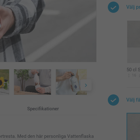
Välj p
50 cl 
16
Välj f
Specifikationer
 bortresta. Med den här personliga Vattenflaska