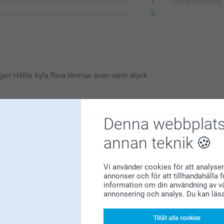
1
(50 omdömen)
5
egen Håller kyla flera timmar även varm dryck
Denna webbplats
annan teknik
att du är nöjd med dina vattenflaskor!
Vi använder cookies för att analyser
annonser och för att tillhandahålla 
information om din användning av vå
annonsering och analys. Du kan läs
Tillåt alla cookies