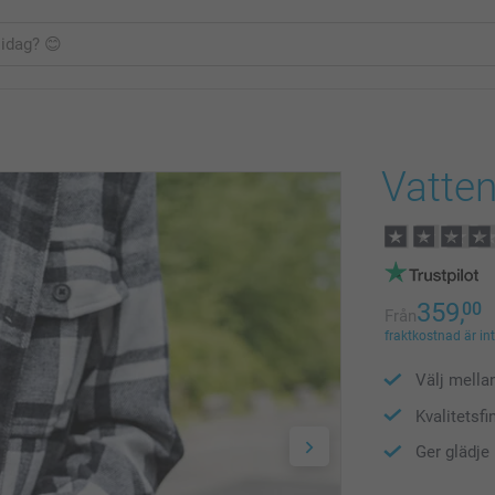
Vattenf
359,
00
Från
fraktkostnad är in
Välj mella
Kvalitetsfi
Ger glädje