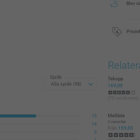
Blev n
Prisin
Alla priser är 
Relate
Språk
Tekopp
169,00
(70 omdömen)
Matlåda
73
3 varianter
14
Från
159,00
5