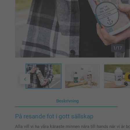
1/17
Beskrivning
På resande fot i gott sällskap
Alla vill vi ha våra käraste minnen nära till hands när vi är