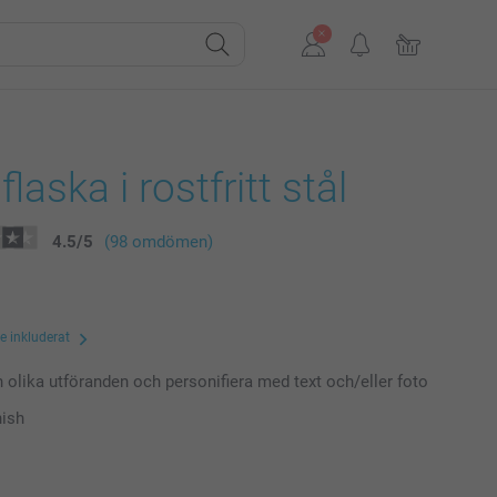
laska i rostfritt stål
4.5
/
5
(98 omdömen)
te inkluderat
n olika utföranden och personifiera med text och/eller foto
nish