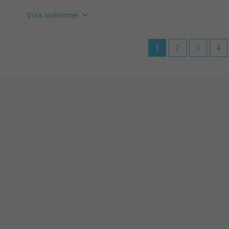
Pernilla @smartphoto
Visa reaktioner
2025-11-05
1
2
3
4
14:45
Hej Camilla,
Stort tack för dina ⭐️⭐️⭐️⭐️⭐️ och omdöme, så härligt 
Vi önskar dig en fin dag!
Varma hälsningar,
Pernilla @smartphoto