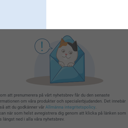
Registrera dig
om att prenumerera på vårt nyhetsbrev får du den senaste
ormationen om våra produkter och specialerbjudanden. Det innebär
så att du godkänner vår
Allmänna integritetspolicy
.
kan när som helst avregistrera dig genom att klicka på länken som
s längst ned i alla våra nyhetsbrev.