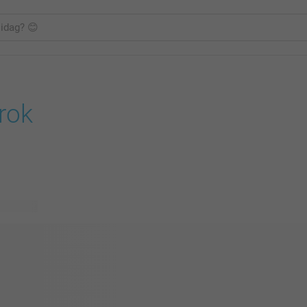
rok
ig design