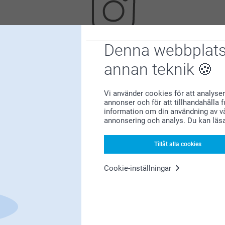
Denna webbplats
Letar du efter inspiration?
annan teknik
Vi använder cookies för att analyser
annonser och för att tillhandahålla 
information om din användning av vå
annonsering och analys. Du kan läs
Tillåt alla cookies
Förstklassig kundservice
Cookie-inställningar
Registrera dig till vårt nyhetsbrev
nge din e-postadress här