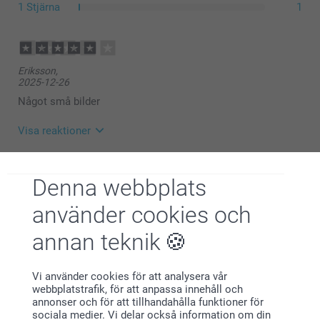
1 Stjärna
1
Eriksson,
2025-12-26
Något små bilder
Visa reaktioner
2025-12-29
14:31
Denna webbplats
Hej
Frostat genomskinligt glas (Liten & Stor)
Sara,
Tusen tack för ditt fina omdöme och ⭐️⭐️⭐️⭐️. Vad är
använder cookies och
Lock av bambu (stort)
2025-12-15
glada för att ha dig som kund💕
Gummiband för att få en lufttät förslutning (Stor)
Varma hälsningar,
annan teknik
Jätte fina
Pernilla @smartphoto
Visa reaktioner
Vi använder cookies för att analysera vår
webbplatstrafik, för att anpassa innehåll och
2025-12-15
annonser och för att tillhandahålla funktioner för
11:19
sociala medier. Vi delar också information om din