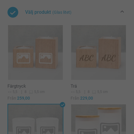
Välj produkt
(Glas litet)
Färgtryck
Trä
5,5
8
5,5
8
5,5 cm
5,5 cm
Från
259,00
Från
229,00