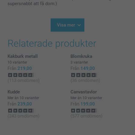
valt att beställa hos oss 😊
supersnabbt att få dom:)
Varma hälsningar
Pernilla@smartphoto
Visa mer
Relaterade produkter
Kakburk metall
Blomkruka
10 varianter
3 varianter
Från
219,00
Från
149,00
(113 omdömen)
(36 omdömen)
Kudde
Canvastavlor
Mer än 10 varianter
Mer än 10 varianter
Från
239,00
Från
199,00
(243 omdömen)
(577 omdömen)