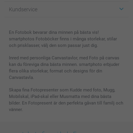
Fotopresenter
Om smartphoto
Kundservice
Fotoböcker
För affiliates
Canvas & Väggdekoration
Allmän integritetspolicy
Kontakta oss & FAQ
Bilder, Fotoförstoring & Fotohäften
Cookie Policy
smartgaranti
En Fotobok bevarar dina minnen på bästa vis!
Skal till Mobil & Surfplatta
Sitemap
smartbonus
smartphotos Fotoböcker finns i många storlekar, stilar
MyNameBook
Villkor och garantier
Priser & betalning
och prisklasser, välj den som passar just dig.
Fotoalmanackor & Fotoagenda
Investor Relations
Status på beställningar
Fotoramar & Tillbehör
Inred med personliga Canvastavlor, med Foto på canvas
kan du föreviga dina bästa minnen. smartphoto erbjuder
Presentkort
flera olika storlekar, format och designs för din
Alla fotoprodukter
Canvastavla.
Skapa fina Fotopresenter som Kudde med foto, Mugg,
Mobilskal, iPad-skal eller Musmatta med dina bästa
bilder. En Fotopresent är den perfekta gåvan till familj och
vänner.