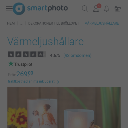
HEM
DEKORATIONER TILL BRÖLLOPET
VÄRMELJUSHÅLLARE
Värmeljushållare
4.6
/
5
(92 omdömen)
269,
00
Från
fraktkostnad är inte inkluderat