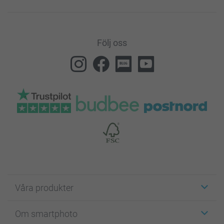
Följ oss
Våra produkter
Etiketter
Om smartphoto
Fotokort