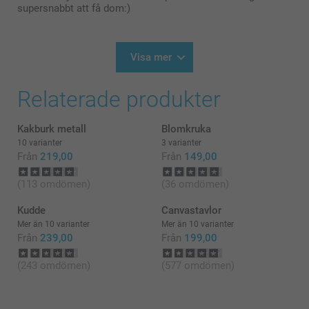
valt att beställa hos oss 😊
supersnabbt att få dom:)
Varma hälsningar
Pernilla@smartphoto
Visa mer
Relaterade produkter
Kakburk metall
Blomkruka
10 varianter
3 varianter
Från
219,00
Från
149,00
(113 omdömen)
(36 omdömen)
Kudde
Canvastavlor
Mer än 10 varianter
Mer än 10 varianter
Från
239,00
Från
199,00
(243 omdömen)
(577 omdömen)