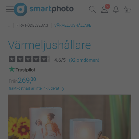
FIRA FÖDELSEDAG
VÄRMELJUSHÅLLARE
Värmeljushållare
4.6
/
5
(92 omdömen)
269,
00
Från
fraktkostnad är inte inkluderat