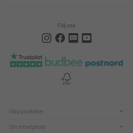
Följ oss
Våra produkter
Etiketter
Om smartphoto
Fotokort