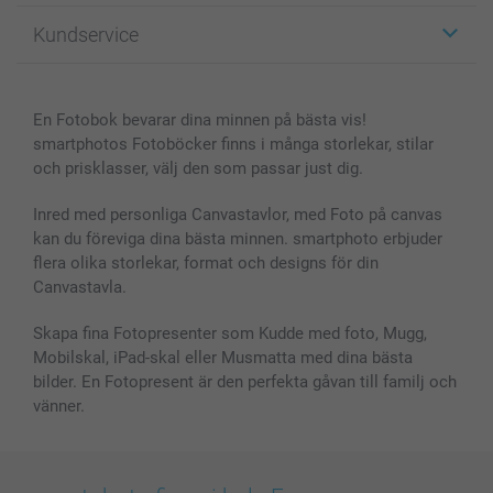
Fotopresenter
Om smartphoto
Kundservice
Fotoböcker
För affiliates
Canvas & Väggdekoration
Allmän integritetspolicy
Kontakta oss & FAQ
Bilder, Fotoförstoring & Fotohäften
Cookie Policy
smartgaranti
En Fotobok bevarar dina minnen på bästa vis!
Skal till Mobil & Surfplatta
Sitemap
smartbonus
smartphotos Fotoböcker finns i många storlekar, stilar
MyNameBook
Villkor och garantier
Priser & betalning
och prisklasser, välj den som passar just dig.
Fotoalmanackor & Fotoagenda
Investor Relations
Status på beställningar
Fotoramar & Tillbehör
Inred med personliga Canvastavlor, med Foto på canvas
kan du föreviga dina bästa minnen. smartphoto erbjuder
Presentkort
flera olika storlekar, format och designs för din
Alla fotoprodukter
Canvastavla.
Skapa fina Fotopresenter som Kudde med foto, Mugg,
Mobilskal, iPad-skal eller Musmatta med dina bästa
bilder. En Fotopresent är den perfekta gåvan till familj och
vänner.