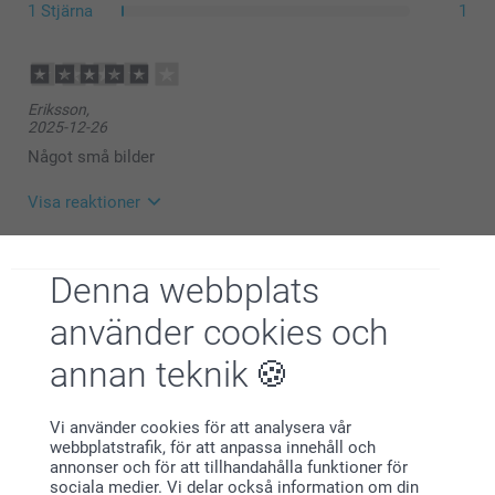
1 Stjärna
1
Eriksson,
2025-12-26
Något små bilder
Visa reaktioner
2025-12-29
14:31
Denna webbplats
Hej
Frostat genomskinligt glas (Liten & Stor)
Sara,
Tusen tack för ditt fina omdöme och ⭐️⭐️⭐️⭐️. Vad är
använder cookies och
Lock av bambu (stort)
2025-12-15
glada för att ha dig som kund💕
Gummiband för att få en lufttät förslutning (Stor)
Varma hälsningar,
annan teknik
Jätte fina
Pernilla @smartphoto
Visa reaktioner
Vi använder cookies för att analysera vår
webbplatstrafik, för att anpassa innehåll och
2025-12-15
annonser och för att tillhandahålla funktioner för
11:19
sociala medier. Vi delar också information om din