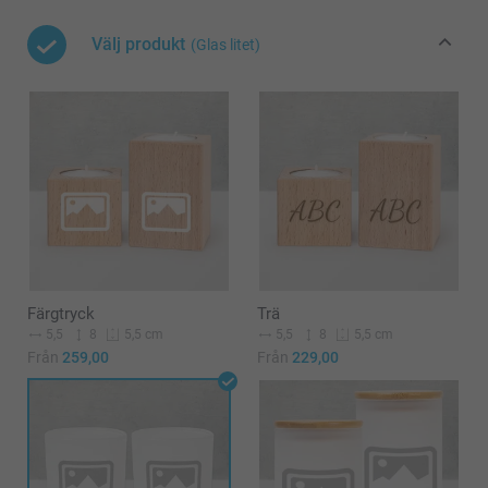
Välj produkt
(Glas litet)
Färgtryck
Trä
5,5
8
5,5
8
5,5 cm
5,5 cm
Från
259,00
Från
229,00