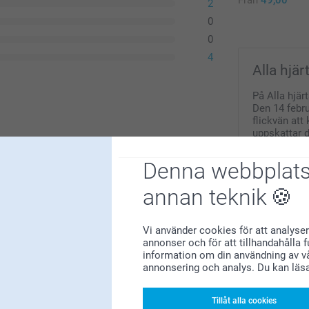
2
0
0
4
Alla hjä
På Alla hjär
Den 14 februa
flickvän att
uppskattar 
Oavsett vad
att hitta de
Denna webbplats
personlig g
pussar, komm
annan teknik
dagen någon
Vi använder cookies för att analyser
annonser och för att tillhandahålla 
 vara enkelt, smart och roligt att beställa dina
information om din användning av vå
da att du är nöjd med produkterna och vår
 förväntningarna.
annonsering och analys. Du kan läs
Tillåt alla cookies