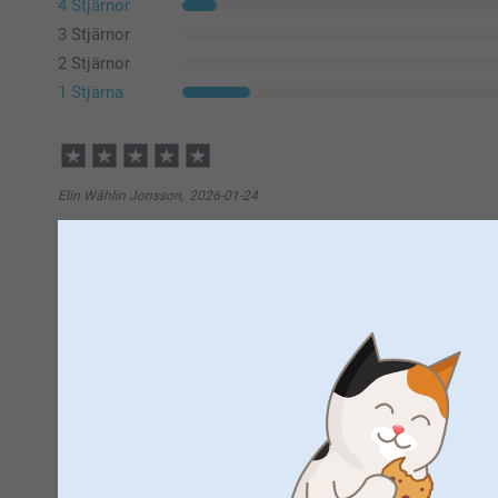
4 Stjärnor
3 Stjärnor
2 Stjärnor
1 Stjärna
Elin Wåhlin Jonsson,
2026-01-24
Superfin, enkel!
Visa reaktioner
2026-01-27
08:09
Hej
Så härligt att läsa, tack för ditt fina omdöme. Det ska
Pontus Edman,
2025-10-07
valda fotoprodukter - med ett fint resultat. Vi är gla
Enkelt att skapa sin egen design och kvalitén levde upp till
service.
🩵-liga hälsningar
Pernilla @smartphoto
Visa reaktioner