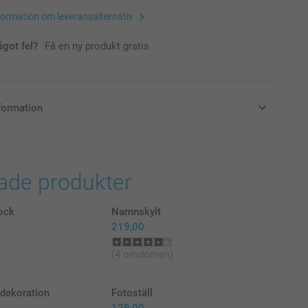
formation om leveransalternativ
ågot fel?
Få en ny produkt gratis
formation
i svenska kronor (SEK), inklusive moms och exklusive porto.
rade produkter
lock
Namnskylt
219,00
(4 omdömen)
dekoration
Fotoställ
129,00