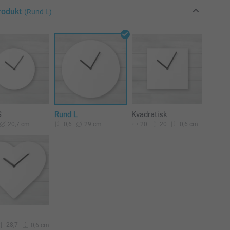
rodukt
(Rund L)
S
Rund L
Kvadratisk
20,7 cm
29 cm
20
20
0,6
0,6 cm
28,7
0,6 cm