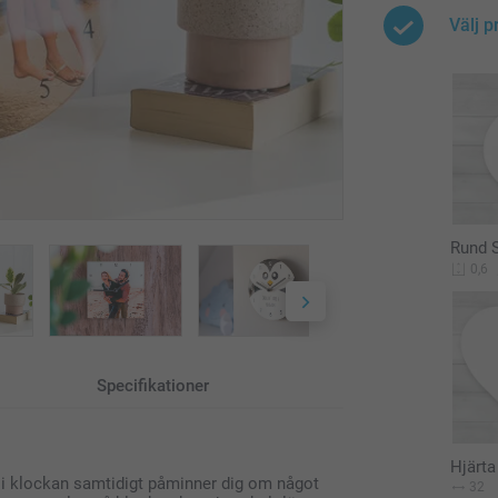
Välj p
Rund 
0,6
Specifikationer
Hjärta
 i klockan samtidigt påminner dig om något
32