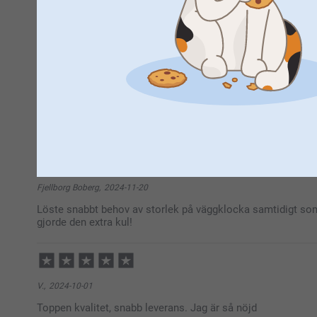
2025-10-09
10:56
Hej Pontus,
Tack så mycket för att du gav oss ⭐️⭐️⭐️⭐️⭐️ och för d
Anna Muzyl,
2025-02-14
med din väggklocka!
Bra kvalitet
Hoppas du får en toppendag!
Varma hälsningar,
Kirsi @smartphoto
Visa reaktioner
2025-02-17
15:39
Hej Anna,
Fjellborg Boberg,
2024-11-20
Tusen tack för ditt fina omdöme och ⭐️⭐️⭐️⭐️⭐️. Vad r
Löste snabbt behov av storlek på väggklocka samtidigt som m
visst är det trevligt med egna bilder på som man ser 
gjorde den extra kul!
Varma hälsningar,
Kirsi @smartphoto
V.,
2024-10-01
Toppen kvalitet, snabb leverans. Jag är så nöjd