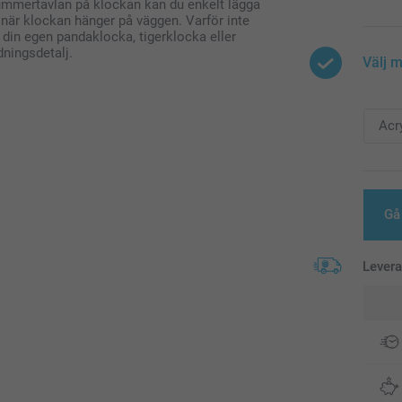
 nummertavlan på klockan kan du enkelt lägga
tra när klockan hänger på väggen. Varför inte
 din egen pandaklocka, tigerklocka eller
dningsdetalj.
Välj m
Gå 
Lever