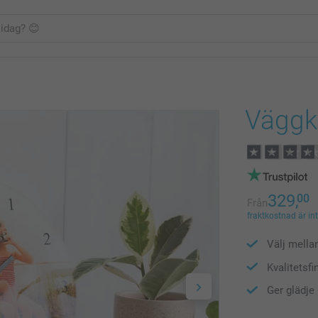
Väggk
329,
00
Från
fraktkostnad är in
Välj mella
Kvalitetsfi
Ger glädje