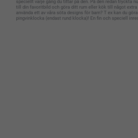
speciellt varje gång du tittar på den. På den redan tryckta
till din favoritbild och göra ditt rum eller kök till något ex
använda ett av våra söta designs för barn? T ex kan du göra
pingvinklocka (endast rund klocka)! En fin och speciell inre