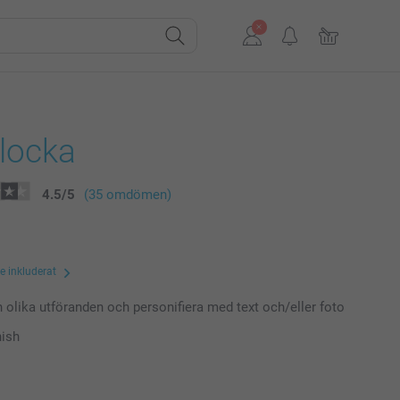
locka
4.5
/
5
(35 omdömen)
te inkluderat
n olika utföranden och personifiera med text och/eller foto
nish