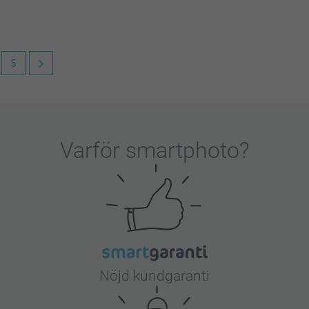
5
u är nöjd med din väggklocka!
Varför
smartphoto
?
Nöjd kundgaranti