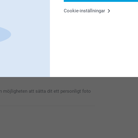
Cookie-inställningar
itt fina omdöme. Det glädjer oss att du är nöjd
oligt att höra att du är nöjd med väggklockan,
öjligheten att sätta dit ett personligt foto
varje gång man vill veta vad klockan är 😊