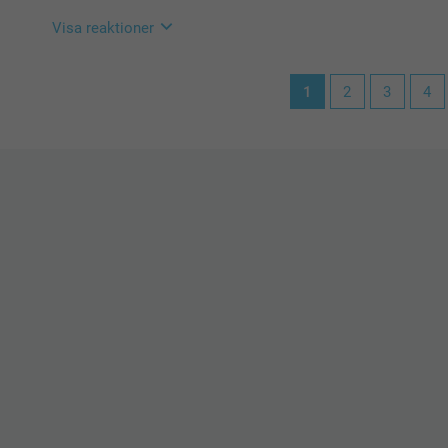
Visa reaktioner
2024-10-02
1
2
3
4
13:06
Hej V.
Stort tack för dina 5 stjärnor och omdöme, kul att d
Vi önskar dig en fin dag!
Varma hälsningar,
Kirsi @smartphoto