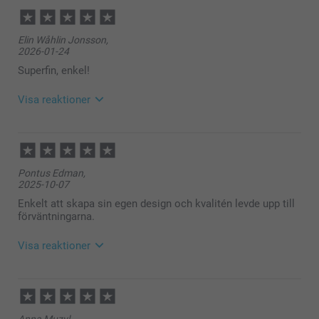
Elin Wåhlin Jonsson,
2026-01-24
Superfin, enkel!
Visa reaktioner
2026-01-27
08:09
Hej
Pontus Edman,
Så härligt att läsa, tack för ditt fina omdöme. Det ska
2025-10-07
vara enkelt, smart och roligt att beställa dina valda
fotoprodukter - med ett fint resultat. Vi är glada att
Enkelt att skapa sin egen design och kvalitén levde upp till
du är nöjd med produkterna och vår service.
förväntningarna.
🩵-liga hälsningar
Pernilla @smartphoto
Visa reaktioner
2025-10-09
10:56
Hej Pontus,