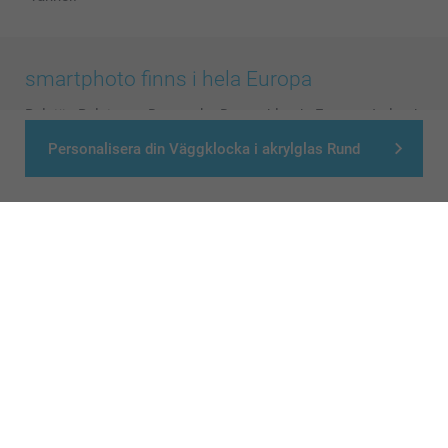
smartphoto finns i hela Europa
België
-
Belgique
-
Danmark
-
Deutschland
-
France
-
Ireland
-
Nederland
-
Norge
-
Österreich
-
Schweiz
-
Suisse
-
Personalisera din Väggklocka i akrylglas Rund
Switzerland
-
Suomi
-
Sverige
-
United Kingdom
-
Other Countries
Alla priser är i svenska kronor (SEK), inklusive moms och exklusive porto.
© smartphoto group. All rights reserved