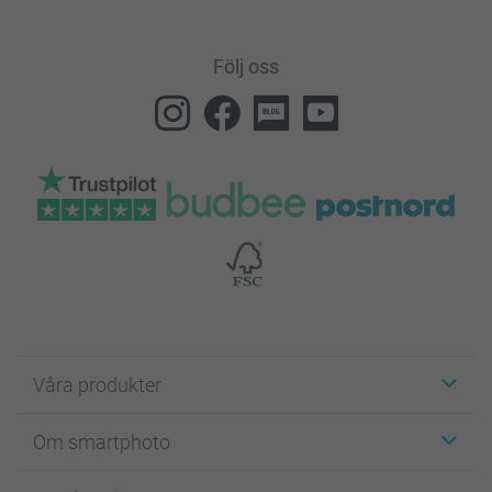
Följ oss
Våra produkter
Etiketter
Om smartphoto
Fotokort
Fotopresenter
Om smartphoto