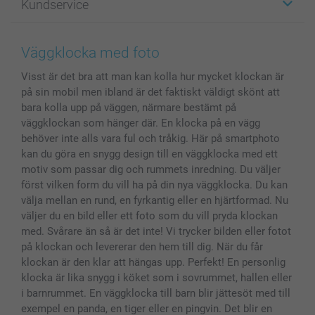
Kundservice
Fotoböcker
För affiliates
Canvas & Väggdekoration
Allmän integritetspolicy
Kontakta oss & FAQ
Bilder, Fotoförstoring & Fotohäften
Cookie Policy
smartgaranti
Väggklocka med foto
Skal till Mobil & Surfplatta
Sitemap
smartbonus
Visst är det bra att man kan kolla hur mycket klockan är
MyNameBook
Villkor och garantier
Priser & betalning
på sin mobil men ibland är det faktiskt väldigt skönt att
Fotoalmanackor & Fotoagenda
Investor Relations
Status på beställningar
bara kolla upp på väggen, närmare bestämt på
Fotoramar & Tillbehör
väggklockan som hänger där. En klocka på en vägg
Presentkort
behöver inte alls vara ful och tråkig. Här på smartphoto
kan du göra en snygg design till en väggklocka med ett
Alla fotoprodukter
motiv som passar dig och rummets inredning. Du väljer
först vilken form du vill ha på din nya väggklocka. Du kan
välja mellan en rund, en fyrkantig eller en hjärtformad. Nu
väljer du en bild eller ett foto som du vill pryda klockan
med. Svårare än så är det inte! Vi trycker bilden eller fotot
på klockan och levererar den hem till dig. När du får
klockan är den klar att hängas upp. Perfekt! En personlig
klocka är lika snygg i köket som i sovrummet, hallen eller
i barnrummet. En väggklocka till barn blir jättesöt med till
exempel en panda, en tiger eller en pingvin. Det blir en