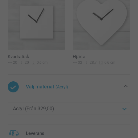
Kvadratisk
Hjärta
20
20
32
28,7
0,6 cm
0,6 cm
Välj material
(Acryl)
Leverans