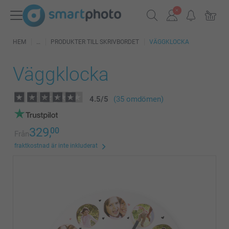
HEM
PRODUKTER TILL SKRIVBORDET
VÄGGKLOCKA
Väggklocka
4.5
/
5
(35 omdömen)
329,
00
Från
fraktkostnad är inte inkluderat