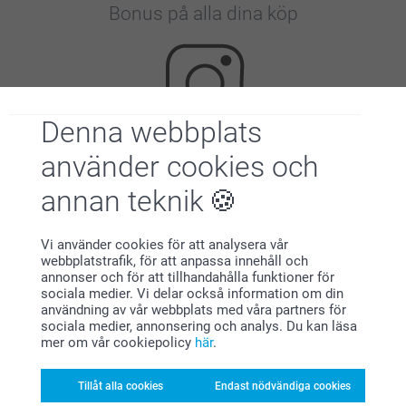
Bonus på alla dina köp
Denna webbplats
använder cookies och
Letar du efter inspiration?
annan teknik
Vi använder cookies för att analysera vår
webbplatstrafik, för att anpassa innehåll och
annonser och för att tillhandahålla funktioner för
sociala medier. Vi delar också information om din
användning av vår webbplats med våra partners för
sociala medier, annonsering och analys. Du kan läsa
Förstklassig kundservice
mer om vår cookiepolicy
här
.
Tillåt alla cookies
Endast nödvändiga cookies