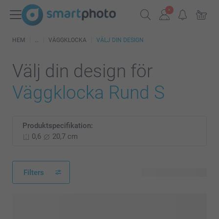
HEM
VÄGGKLOCKA
VÄLJ DIN DESIGN
Välj din design för
Väggklocka Rund S
Produktspecifikation:
0,6
20,7 cm
Filters
16 tillgänglig design