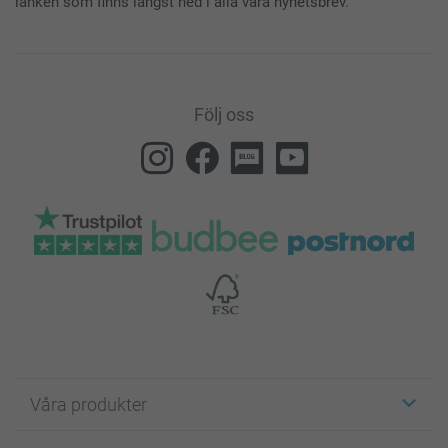
länken som finns längst ned i alla våra nyhetsbrev.
Följ oss
Våra produkter
Etiketter