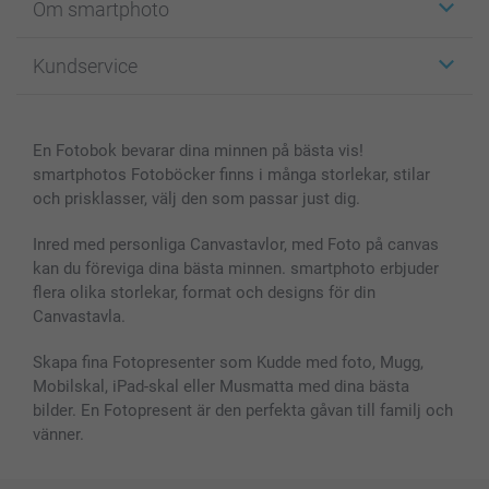
Om smartphoto
Fotokort
Fotopresenter
Om smartphoto
Kundservice
Fotoböcker
För affiliates
Canvas & Väggdekoration
Allmän integritetspolicy
Kontakta oss & FAQ
Bilder, Fotoförstoring & Fotohäften
Cookie Policy
smartgaranti
En Fotobok bevarar dina minnen på bästa vis!
Skal till Mobil & Surfplatta
Sitemap
smartbonus
smartphotos Fotoböcker finns i många storlekar, stilar
MyNameBook
Villkor och garantier
Priser & betalning
och prisklasser, välj den som passar just dig.
Fotoalmanackor & Fotoagenda
Investor Relations
Status på beställningar
Fotoramar & Tillbehör
Inred med personliga Canvastavlor, med Foto på canvas
kan du föreviga dina bästa minnen. smartphoto erbjuder
Presentkort
flera olika storlekar, format och designs för din
Alla fotoprodukter
Canvastavla.
Skapa fina Fotopresenter som Kudde med foto, Mugg,
Mobilskal, iPad-skal eller Musmatta med dina bästa
bilder. En Fotopresent är den perfekta gåvan till familj och
vänner.