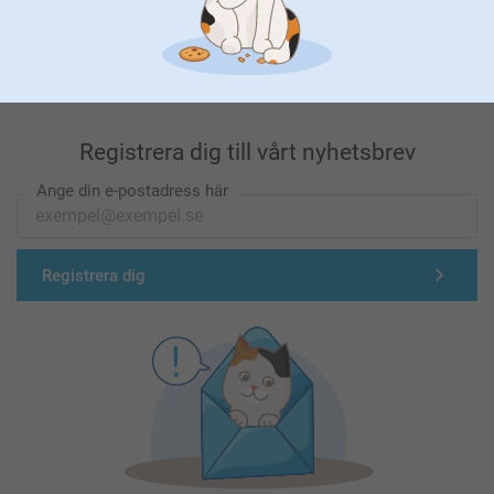
Förstklassig kundservice
Registrera dig till vårt nyhetsbrev
Ange din e-postadress här
Registrera dig