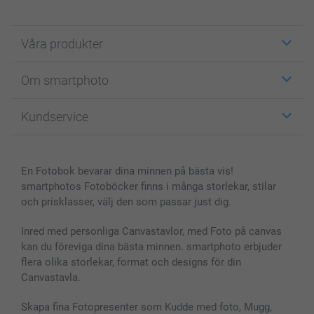
Våra produkter
Etiketter
Om smartphoto
Fotokort
Fotopresenter
Om smartphoto
Kundservice
Fotoböcker
För affiliates
Canvas & Väggdekoration
Allmän integritetspolicy
Kontakta oss & FAQ
Bilder, Fotoförstoring & Fotohäften
Cookie Policy
smartgaranti
En Fotobok bevarar dina minnen på bästa vis!
Skal till Mobil & Surfplatta
Sitemap
smartbonus
smartphotos Fotoböcker finns i många storlekar, stilar
MyNameBook
Villkor och garantier
Priser & betalning
och prisklasser, välj den som passar just dig.
Fotoalmanackor & Fotoagenda
Investor Relations
Status på beställningar
Fotoramar & Tillbehör
Inred med personliga Canvastavlor, med Foto på canvas
kan du föreviga dina bästa minnen. smartphoto erbjuder
Presentkort
flera olika storlekar, format och designs för din
Alla fotoprodukter
Canvastavla.
Skapa fina Fotopresenter som Kudde med foto, Mugg,