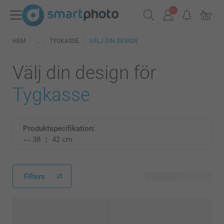
HEM
TYGKASSE
VÄLJ DIN DESIGN
Välj din design för
Tygkasse
Produktspecifikation:
38
42 cm
Filters
74 tillgänglig design