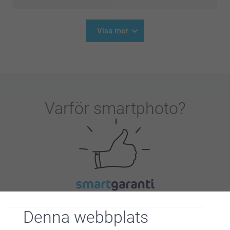
Visa mer
Varför
smartphoto
?
Nöjd kundgaranti
Denna webbplats