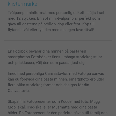
Skal till Mobil & Surfplatta
Sitemap
smartbonus
klistermärke
MyNameBook
Villkor och garantier
Priser & betalning
Tvålpump i miniformat med personlig etikett - säljs i set
Fotoalmanackor & Fotoagenda
Investor Relations
Status på beställningar
med 12 stycken. En söt mini-tvålpump är perfekt som
Fotoramar & Tillbehör
gåva till gästerna på bröllop, dop eller fest. Köp till
Presentkort
flytande tvål eller fyll den med din egen favorittvål!
Alla fotoprodukter
En Fotobok bevarar dina minnen på bästa vis!
smartphotos Fotoböcker finns i många storlekar, stilar
och prisklasser, välj den som passar just dig.
Inred med personliga Canvastavlor, med Foto på canvas
kan du föreviga dina bästa minnen. smartphoto erbjuder
flera olika storlekar, format och designs för din
Canvastavla.
Skapa fina Fotopresenter som Kudde med foto, Mugg,
Mobilskal, iPad-skal eller Musmatta med dina bästa
bilder. En Fotopresent är den perfekta gåvan till familj och