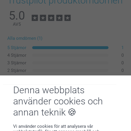
Trustpilot produktomdömen
5.0
AV
5
Alla omdömen (1)
5 Stjärnor
1
4 Stjärnor
0
3 Stjärnor
0
2 Stjärnor
0
1 Stjärna
0
Denna webbplats
använder cookies och
Monika Hansson,
2021-04-07
annan teknik
..........
Vi använder cookies för att analysera vår
Visa reaktioner