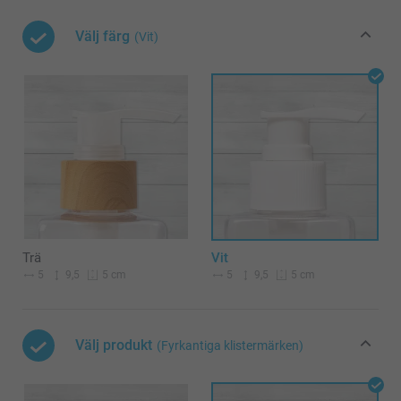
Välj färg
(Vit)
Trä
Vit
5
9,5
5
9,5
5 cm
5 cm
Välj produkt
(Fyrkantiga klistermärken)