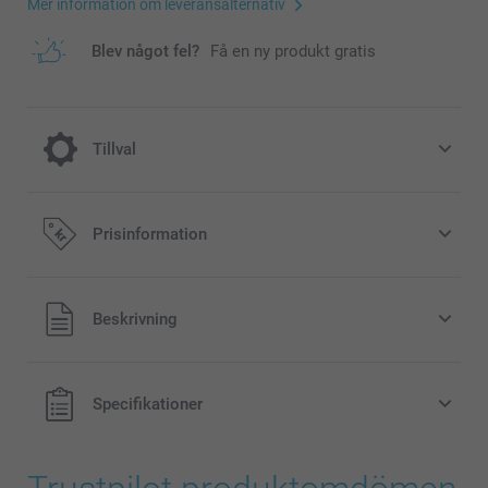
Mer information om leveransalternativ
Blev något fel?
Få en ny produkt gratis
Tillval
Fyll din Tvålpump med flytande handtvål.
Prisinformation
100,00/styck
Alla priser är i svenska kronor (SEK), inklusive moms och
Beskrivning
exklusive porto.
Flaska med 1 liter flytande handtvål
Neutral doft
Klar vätska
Specifikationer