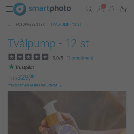
FOTOPRESENTER
TVÅLPUMP - 12 ST
Tvålpump - 12 st
5.0
/
5
(1 omdömen)
329,
00
Från
fraktkostnad är inte inkluderat