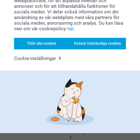
webbplatstrafik, för att anpassa innehåll och
annonser och för att tillhandahålla funktioner för
sociala medier. Vi delar också information om din
2021-04-07
Relaterade produkter
användning av vår webbplats med våra partners för
13:46
sociala medier, annonsering och analys. Du kan läsa
Hej Monika,
mer om vår cookiepolicy
här
.
Tack för dina 5 stjärnor. Vad kul att du tycker om vår
Displaybricka
Diffuser med doftpinnar - 12
tvålpump med bild. En rolig detalj att ha i
Ny variant
st
499,00
badrummet.
8 varianter
Tillåt alla cookies
Endast nödvändiga cookies
Varma hälsningar
409,00
Johanna, smartphoto
Cookie-inställningar
Fotokort 10 sidor
Tvål med klistermärke - 6 st
Ny variant
Mer än 10 varianter
3 varianter
Från
34,90
299,00
(17 omdömen)
(1 omdömen)
Varför
smartphoto
?