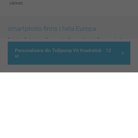
vänner.
smartphoto finns i hela Europa
België
-
Belgique
-
Danmark
-
Deutschland
-
France
-
Ireland
-
Nederland
-
Norge
-
Österreich
-
Schweiz
-
Suisse
-
Personalisera din Tvålpump Vit Kvadratisk - 12
Switzerland
-
Suomi
-
Sverige
-
United Kingdom
-
st
Other Countries
Alla priser är i svenska kronor (SEK), inklusive moms och exklusive porto.
© smartphoto group. All rights reserved