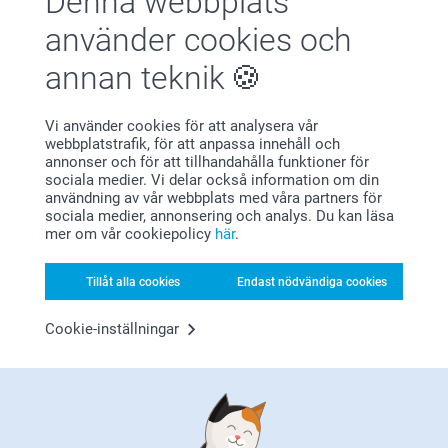
Denna webbplats
Visa mer
använder cookies och
annan teknik
Relaterade produkter
Flasketiketter - 6st
Vinglas
Vi använder cookies för att analysera vår
webbplatstrafik, för att anpassa innehåll och
79,00
329,00
annonser och för att tillhandahålla funktioner för
sociala medier. Vi delar också information om din
(305 omdömen)
(4 omdömen)
användning av vår webbplats med våra partners för
sociala medier, annonsering och analys. Du kan läsa
Skärbräda i trä
Glasunderlägg med kork
mer om vår cookiepolicy
här
.
-6st
3 varianter
Från
289,00
2 varianter
Från
319,00
Tillåt alla cookies
Endast nödvändiga cookies
(19 omdömen)
(177 omdömen)
Cookie-inställningar