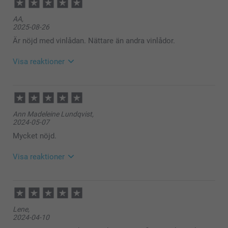
AA,
2025-08-26
Är nöjd med vinlådan. Nättare än andra vinlådor.
Visa reaktioner
2025-08-27
10:49
Hej AA,
Ann Madeleine Lundqvist,
Stort tack för dina ⭐️⭐️⭐️⭐️⭐️ och omdöme, kul att du
2024-05-07
är nöjd med trälådan för flaska!
Vi önskar dig en fin dag!
Mycket nöjd.
Varma hälsningar,
Kirsi @smartphoto
Visa reaktioner
2024-05-07
10:34
Hej Ann Madeleine,
Lene,
Stort tack för dina 5 stjärnor och omdöme, kul att du
2024-04-10
är nöjd med din trälåda till flaska, visst är det en fin