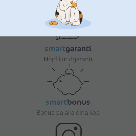
Varför
smartphoto
?
Nöjd kundgaranti
Bonus på alla dina köp