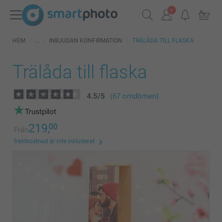
HEM
INBJUDAN KONFIRMATION
TRÄLÅDA TILL FLASKA
Trälåda till flaska
4.5
/
5
(67 omdömen)
219,
00
Från
fraktkostnad är inte inkluderat