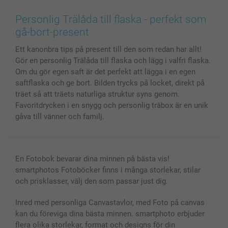
Canvas & Väggdekoration
Allmän integritetspolicy
Kontakta oss & FAQ
Bilder, Fotoförstoring & Fotohäften
Cookie Policy
smartgaranti
Personlig Trälåda till flaska - perfekt som
Skal till Mobil & Surfplatta
Sitemap
smartbonus
gå-bort-present
MyNameBook
Villkor och garantier
Priser & betalning
Ett kanonbra tips på present till den som redan har allt!
Fotoalmanackor & Fotoagenda
Investor Relations
Status på beställningar
Gör en personlig Trälåda till flaska och lägg i valfri flaska.
Fotoramar & Tillbehör
Om du gör egen saft är det perfekt att lägga i en egen
Presentkort
saftflaska och ge bort. Bilden trycks på locket, direkt på
Alla fotoprodukter
träet så att träets naturliga struktur syns genom.
Favoritdrycken i en snygg och personlig träbox är en unik
gåva till vänner och familj.
En Fotobok bevarar dina minnen på bästa vis!
smartphotos Fotoböcker finns i många storlekar, stilar
och prisklasser, välj den som passar just dig.
Inred med personliga Canvastavlor, med Foto på canvas
kan du föreviga dina bästa minnen. smartphoto erbjuder
flera olika storlekar, format och designs för din