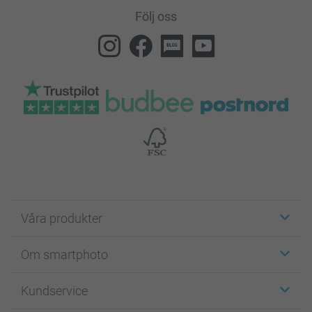
Följ oss
Våra produkter
Etiketter
Om smartphoto
Fotokort
Fotopresenter
Om smartphoto
Kundservice
Fotoböcker
För affiliates