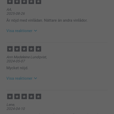
AA,
2025-08-26
Är nöjd med vinlådan. Nättare än andra vinlådor.
Visa reaktioner
2025-08-27
10:49
Hej AA,
Ann Madeleine Lundqvist,
Stort tack för dina ⭐️⭐️⭐️⭐️⭐️ och omdöme, kul att du
2024-05-07
är nöjd med trälådan för flaska!
Vi önskar dig en fin dag!
Mycket nöjd.
Varma hälsningar,
Kirsi @smartphoto
Visa reaktioner
2024-05-07
10:34
Hej Ann Madeleine,
Lene,
Stort tack för dina 5 stjärnor och omdöme, kul att du
2024-04-10
är nöjd med din trälåda till flaska, visst är det en fin