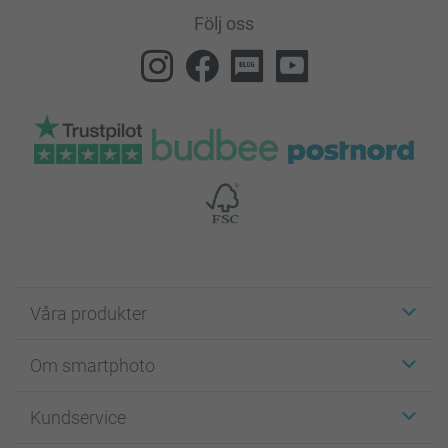
Följ oss
Våra produkter
Etiketter
Om smartphoto
Fotokort
Fotopresenter
Om smartphoto
Kundservice
Fotoböcker
För affiliates