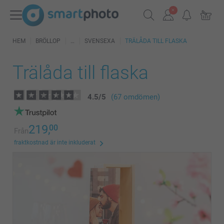
HEM
BRÖLLOP
SVENSEXA
TRÄLÅDA TILL FLASKA
Trälåda till flaska
4.5
/
5
(67 omdömen)
219,
00
Från
fraktkostnad är inte inkluderat