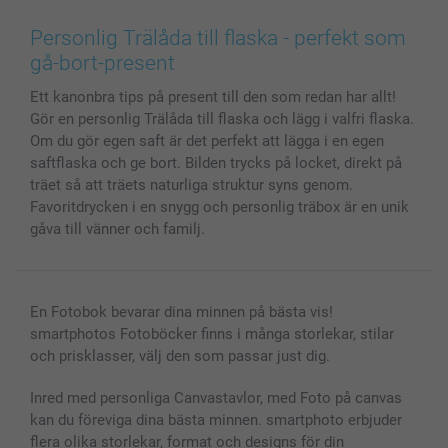
Canvas & Väggdekoration
Allmän integritetspolicy
Kontakta oss & FAQ
Bilder, Fotoförstoring & Fotohäften
Cookie Policy
smartgaranti
Personlig Trälåda till flaska - perfekt som
Skal till Mobil & Surfplatta
Sitemap
smartbonus
gå-bort-present
MyNameBook
Villkor och garantier
Priser & betalning
Ett kanonbra tips på present till den som redan har allt!
Fotoalmanackor & Fotoagenda
Investor Relations
Status på beställningar
Gör en personlig Trälåda till flaska och lägg i valfri flaska.
Fotoramar & Tillbehör
Om du gör egen saft är det perfekt att lägga i en egen
Presentkort
saftflaska och ge bort. Bilden trycks på locket, direkt på
Alla fotoprodukter
träet så att träets naturliga struktur syns genom.
Favoritdrycken i en snygg och personlig träbox är en unik
gåva till vänner och familj.
En Fotobok bevarar dina minnen på bästa vis!
smartphotos Fotoböcker finns i många storlekar, stilar
och prisklasser, välj den som passar just dig.
Inred med personliga Canvastavlor, med Foto på canvas
kan du föreviga dina bästa minnen. smartphoto erbjuder
flera olika storlekar, format och designs för din