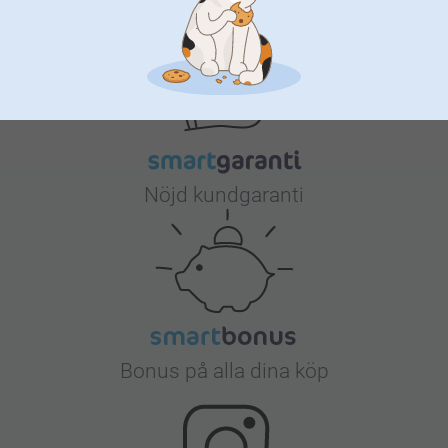
Varför
smartphoto
?
Nöjd kundgaranti
Bonus på alla dina köp