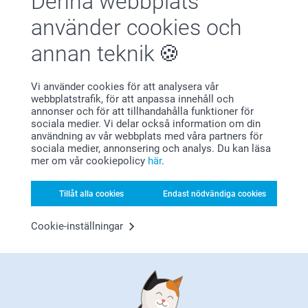
Denna webbplats
Visa mer
använder cookies och
annan teknik
Relaterade produkter
Flasketiketter - 6st
Vinglas
Vi använder cookies för att analysera vår
webbplatstrafik, för att anpassa innehåll och
79,00
329,00
annonser och för att tillhandahålla funktioner för
sociala medier. Vi delar också information om din
(305 omdömen)
(4 omdömen)
användning av vår webbplats med våra partners för
sociala medier, annonsering och analys. Du kan läsa
Skärbräda i trä
Glasunderlägg med kork
mer om vår cookiepolicy
här
.
-6st
3 varianter
Från
289,00
2 varianter
Från
319,00
Tillåt alla cookies
Endast nödvändiga cookies
(19 omdömen)
(177 omdömen)
Cookie-inställningar