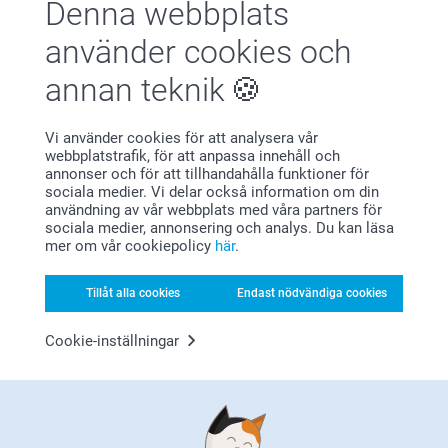
Denna webbplats
Varför
smartphoto
?
använder cookies och
annan teknik
Vi använder cookies för att analysera vår
webbplatstrafik, för att anpassa innehåll och
annonser och för att tillhandahålla funktioner för
sociala medier. Vi delar också information om din
Nöjd kundgaranti
användning av vår webbplats med våra partners för
sociala medier, annonsering och analys. Du kan läsa
mer om vår cookiepolicy
här
.
Tillåt alla cookies
Endast nödvändiga cookies
Cookie-inställningar
Bonus på alla dina köp