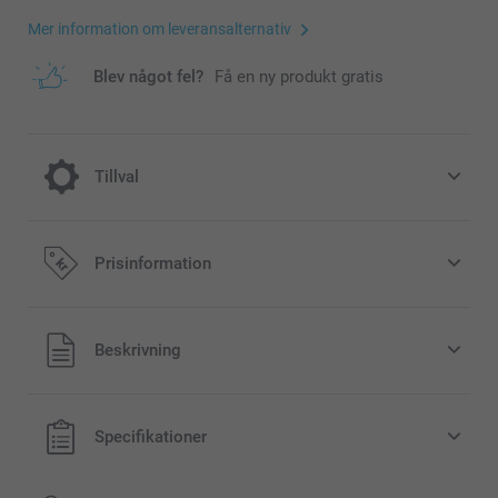
Mer information om leveransalternativ
Blev något fel?
Få en ny produkt gratis
Tillval
Torkade blommor
Prisinformation
109,00/styck
Alla priser är i svenska kronor (SEK), inklusive moms och
Beskrivning
exklusive porto.
Specifikationer