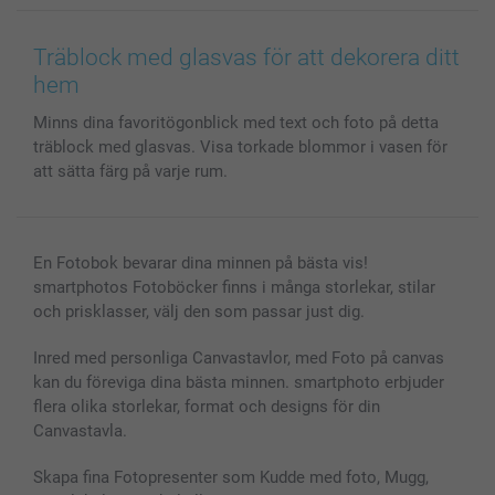
Canvas & Väggdekoration
Allmän integritetspolicy
Kontakta oss & FAQ
Bilder, Fotoförstoring & Fotohäften
Cookie Policy
smartgaranti
Träblock med glasvas för att dekorera ditt
Skal till Mobil & Surfplatta
Sitemap
smartbonus
hem
MyNameBook
Villkor och garantier
Priser & betalning
Minns dina favoritögonblick med text och foto på detta
Fotoalmanackor & Fotoagenda
Investor Relations
Status på beställningar
träblock med glasvas. Visa torkade blommor i vasen för
Fotoramar & Tillbehör
att sätta färg på varje rum.
Presentkort
Alla fotoprodukter
En Fotobok bevarar dina minnen på bästa vis!
smartphotos Fotoböcker finns i många storlekar, stilar
och prisklasser, välj den som passar just dig.
Inred med personliga Canvastavlor, med Foto på canvas
kan du föreviga dina bästa minnen. smartphoto erbjuder
flera olika storlekar, format och designs för din
Canvastavla.
Skapa fina Fotopresenter som Kudde med foto, Mugg,