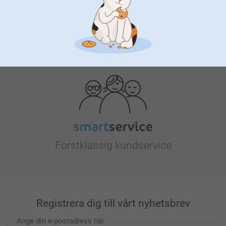
Letar du efter inspiration?
Förstklassig kundservice
Registrera dig till vårt nyhetsbrev
Ange din e-postadress här