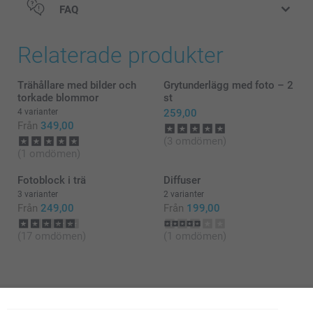
FAQ
Relaterade produkter
Trähållare med bilder och
Grytunderlägg med foto – 2
torkade blommor
st
4 varianter
259,00
Från
349,00
(3 omdömen)
(1 omdömen)
Fotoblock i trä
Diffuser
3 varianter
2 varianter
Från
249,00
Från
199,00
(17 omdömen)
(1 omdömen)