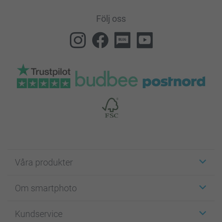
Följ oss
Våra produkter
Etiketter
Om smartphoto
Fotokort
Fotopresenter
Om smartphoto
Kundservice
Fotoböcker
För affiliates