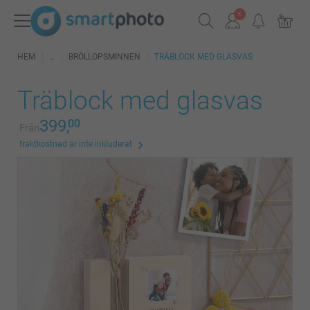
HEM
BRÖLLOPSMINNEN
TRÄBLOCK MED GLASVAS
Träblock med glasvas
399,
00
Från
fraktkostnad är inte inkluderat