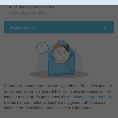
Ange din e-postadress här
Registrera dig
Genom att prenumerera på vårt nyhetsbrev får du den senaste
informationen om våra produkter och specialerbjudanden. Det
innebär också att du godkänner vår
Allmänna integritetspolicy
.
Du kan när som helst avregistrera dig genom att klicka på
länken som finns längst ned i alla våra nyhetsbrev.