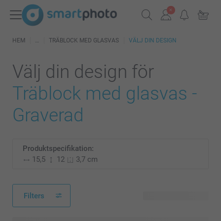
HEM
TRÄBLOCK MED GLASVAS
VÄLJ DIN DESIGN
Välj din design för
Träblock med glasvas -
Graverad
Produktspecifikation:
15,5
12
3,7 cm
Filters
26 tillgänglig design