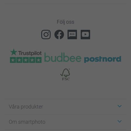
Följ oss
Våra produkter
Etiketter
Om smartphoto
Fotokort