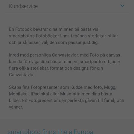
Fotopresenter
Om smartphoto
Kundservice
Fotoböcker
För affiliates
Canvas & Väggdekoration
Allmän integritetspolicy
Kontakta oss & FAQ
Bilder, Fotoförstoring & Fotohäften
Cookie Policy
smartgaranti
En Fotobok bevarar dina minnen på bästa vis!
Skal till Mobil & Surfplatta
Sitemap
smartbonus
smartphotos Fotoböcker finns i många storlekar, stilar
MyNameBook
Villkor och garantier
Priser & betalning
och prisklasser, välj den som passar just dig.
Fotoalmanackor & Fotoagenda
Investor Relations
Status på beställningar
Fotoramar & Tillbehör
Inred med personliga Canvastavlor, med Foto på canvas
kan du föreviga dina bästa minnen. smartphoto erbjuder
Presentkort
flera olika storlekar, format och designs för din
Alla fotoprodukter
Canvastavla.
Skapa fina Fotopresenter som Kudde med foto, Mugg,
Mobilskal, iPad-skal eller Musmatta med dina bästa
bilder. En Fotopresent är den perfekta gåvan till familj och
vänner.
smartphoto finns i hela Europa