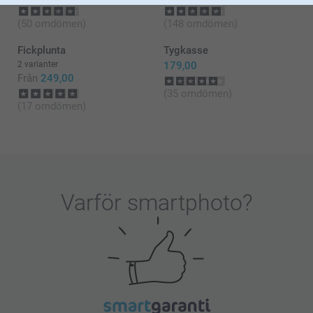
Vi ser fram emot att höra ifrån dig.
Varma hälsningar
(50 omdömen)
(148 omdömen)
Kirsi @smartphoto
Fickplunta
Tygkasse
2 varianter
179,00
Från
249,00
(35 omdömen)
(17 omdömen)
Varför
smartphoto
?