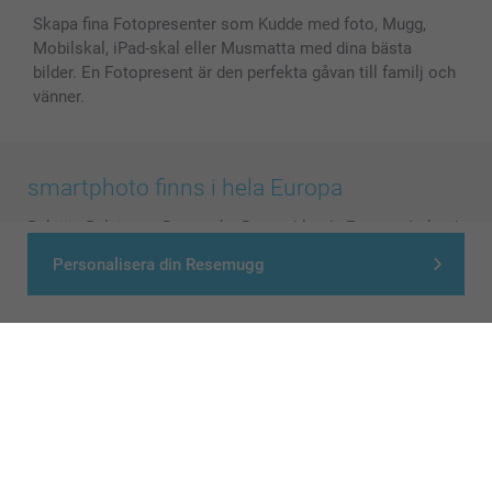
Skapa fina Fotopresenter som Kudde med foto, Mugg,
Mobilskal, iPad-skal eller Musmatta med dina bästa
bilder. En Fotopresent är den perfekta gåvan till familj och
vänner.
smartphoto finns i hela Europa
België
-
Belgique
-
Danmark
-
Deutschland
-
France
-
Ireland
-
Nederland
-
Norge
-
Österreich
-
Schweiz
-
Suisse
-
Personalisera din Resemugg
Switzerland
-
Suomi
-
Sverige
-
United Kingdom
-
Other Countries
Alla priser är i svenska kronor (SEK), inklusive moms och exklusive porto.
© smartphoto group. All rights reserved