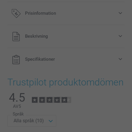
Prisinformation
Alla priser är i svenska kronor (SEK), inklusive moms och
Beskrivning
exklusive porto.
Specifikationer
Trustpilot produktomdömen
4.5
AV
5
Språk