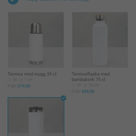
Termos med mugg 35 cl
Termosflaska med
bambukork 75 cl
20
7 cm
26
7,8 cm
Från
319,00
Från
359,00