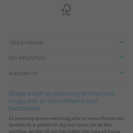
Våra produkter
Etiketter
Om smartphoto
Fotokort
Fotopresenter
Om smartphoto
Kundservice
Fotoböcker
För affiliates
Canvas & Väggdekoration
Allmän integritetspolicy
Kontakta oss & FAQ
Bilder, Fotoförstoring & Fotohäften
Cookie Policy
smartgaranti
Skapa enkelt en personlig termos med
Skal till Mobil & Surfplatta
Sitemap
smartbonus
mugg eller en termosflaska med
MyNameBook
Villkor och garantier
Priser & betalning
bambukork.
Fotoalmanackor & Fotoagenda
Investor Relations
Status på beställningar
En personlig termos med mugg eller en termosflaska med
Fotoramar & Tillbehör
bambukork är perfekt för dig som tycker om att fika
Presentkort
utomhus, pendlar till och från jobbet eller bara vill kunna