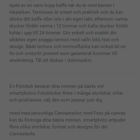
Alla fotoprodukter
njuta av en varm kopp kaffe när du är med barnen i
lekparken. Termosen är smart och praktisk och du kan
dricka ditt kaffe eller iste i din egen takt, eftersom varma
drycker förblir varma i 12 timmar och kalla drycker förblir
kylda i upp till 24 timmar. Gör enkelt och snabbt din
alldeles egen snygga termos med valfri bild, text och
design. Både termos och termosflaska kan också bli en
fin och omtyckt present som garanterat kommer till
användning. Tål att diskas i diskmaskin.
En Fotobok bevarar dina minnen på bästa vis!
smartphotos Fotoböcker finns i många storlekar, stilar
och prisklasser, välj den som passar just dig.
Inred med personliga Canvastavlor, med Foto på canvas
kan du föreviga dina bästa minnen. smartphoto erbjuder
flera olika storlekar, format och designs för din
Canvastavla.