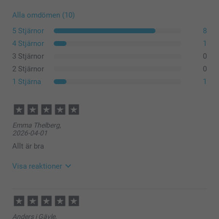
Alla omdömen (10)
5 Stjärnor
8
4 Stjärnor
1
3 Stjärnor
0
2 Stjärnor
0
Termos i rostfritt stål med mugg
1 Stjärna
1
Emma Thelberg,
2026-04-01
Termosflaska med bambukork
Allt är bra
Visa reaktioner
2026-04-02
11:06
Hej Emma
Resemugg
Anders i Gävle,