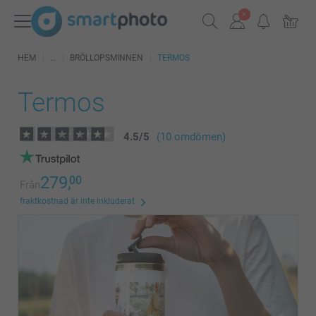
HEM
BRÖLLOPSMINNEN
TERMOS
Termos
4.5
/
5
(10 omdömen)
279,
00
Från
fraktkostnad är inte inkluderat