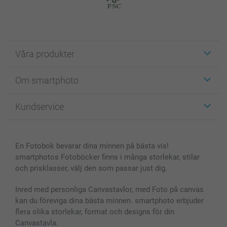
Våra produkter
Etiketter
Om smartphoto
Fotokort
Fotopresenter
Om smartphoto
Kundservice
Fotoböcker
För affiliates
Canvas & Väggdekoration
Allmän integritetspolicy
Kontakta oss & FAQ
Bilder, Fotoförstoring & Fotohäften
Cookie Policy
smartgaranti
En Fotobok bevarar dina minnen på bästa vis!
Skal till Mobil & Surfplatta
Sitemap
smartbonus
smartphotos Fotoböcker finns i många storlekar, stilar
MyNameBook
Villkor och garantier
Priser & betalning
och prisklasser, välj den som passar just dig.
Fotoalmanackor & Fotoagenda
Investor Relations
Status på beställningar
Fotoramar & Tillbehör
Inred med personliga Canvastavlor, med Foto på canvas
kan du föreviga dina bästa minnen. smartphoto erbjuder
Presentkort
flera olika storlekar, format och designs för din
Alla fotoprodukter
Canvastavla.