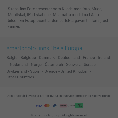
Skapa fina Fotopresenter som Kudde med foto, Mugg,
Mobilskal, iPad-skal eller Musmatta med dina bästa
bilder. En Fotopresent är den perfekta gåvan till familj och
vänner.
smartphoto finns i hela Europa
België
-
Belgique
-
Danmark
-
Deutschland
-
France
-
Ireland
-
Nederland
-
Norge
-
Österreich
-
Schweiz
-
Suisse
-
Switzerland
-
Suomi
-
Sverige
-
United Kingdom
-
Other Countries
Alla priser är i svenska kronor (SEK), inklusive moms och exklusive porto.
© smartphoto group. All rights reserved