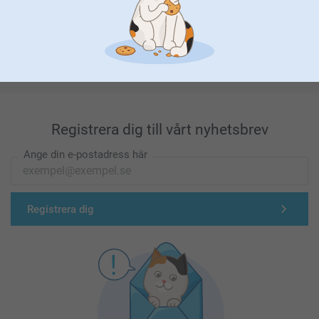
Förstklassig kundservice
Registrera dig till vårt nyhetsbrev
Ange din e-postadress här
Registrera dig