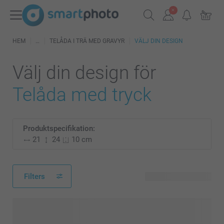
HEM
TELÅDA I TRÄ MED GRAVYR
VÄLJ DIN DESIGN
Välj din design för
Telåda med tryck
Produktspecifikation:
21
24
10 cm
Filters
57 tillgänglig design