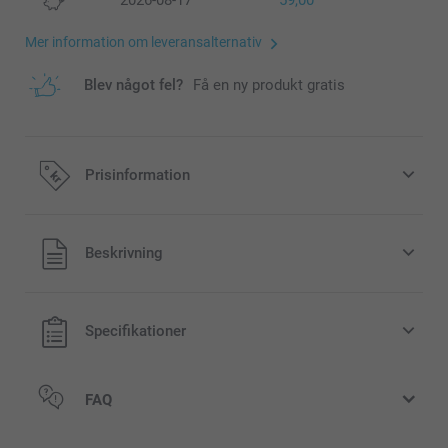
2026-08-17
59,00
Mer information om leveransalternativ
Blev något fel?
Få en ny produkt gratis
Prisinformation
Alla priser är i svenska kronor (SEK), inklusive moms och
Beskrivning
exklusive porto.
Specifikationer
FAQ