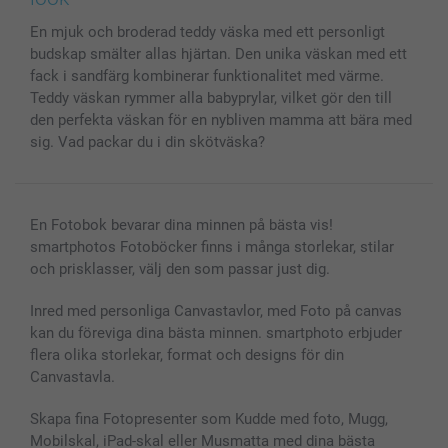
MyNameBook
Villkor och garantier
Priser & betalning
En mjuk och broderad teddy väska med ett personligt
Fotoalmanackor & Fotoagenda
Investor Relations
Status på beställningar
budskap smälter allas hjärtan. Den unika väskan med ett
Fotoramar & Tillbehör
fack i sandfärg kombinerar funktionalitet med värme.
Presentkort
Teddy väskan rymmer alla babyprylar, vilket gör den till
Alla fotoprodukter
den perfekta väskan för en nybliven mamma att bära med
sig. Vad packar du i din skötväska?
En Fotobok bevarar dina minnen på bästa vis!
smartphotos Fotoböcker finns i många storlekar, stilar
och prisklasser, välj den som passar just dig.
Inred med personliga Canvastavlor, med Foto på canvas
kan du föreviga dina bästa minnen. smartphoto erbjuder
flera olika storlekar, format och designs för din
Canvastavla.
Skapa fina Fotopresenter som Kudde med foto, Mugg,
Mobilskal, iPad-skal eller Musmatta med dina bästa