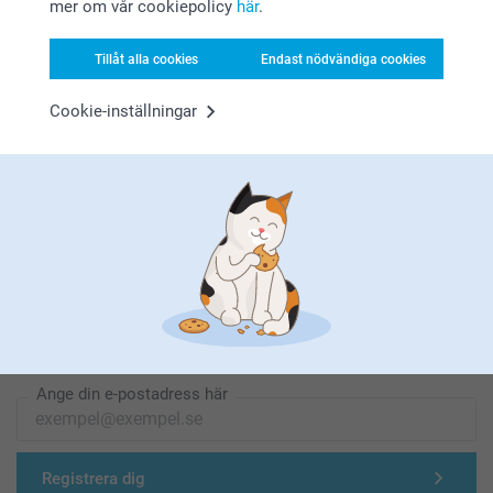
mer om vår cookiepolicy
här
.
Letar du efter inspiration?
Tillåt alla cookies
Endast nödvändiga cookies
Cookie-inställningar
Förstklassig kundservice
Registrera dig till vårt nyhetsbrev
Ange din e-postadress här
Registrera dig