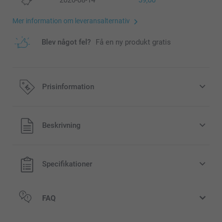
2026-08-14
59,00
Mer information om leveransalternativ
Blev något fel?
Få en ny produkt gratis
Prisinformation
Alla priser är i svenska kronor (SEK), inklusive moms och
Beskrivning
exklusive porto.
Specifikationer
FAQ