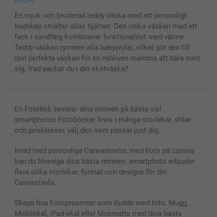
MyNameBook
Villkor och garantier
Priser & betalning
En mjuk och broderad teddy väska med ett personligt
Fotoalmanackor & Fotoagenda
Investor Relations
Status på beställningar
budskap smälter allas hjärtan. Den unika väskan med ett
Fotoramar & Tillbehör
fack i sandfärg kombinerar funktionalitet med värme.
Presentkort
Teddy väskan rymmer alla babyprylar, vilket gör den till
Alla fotoprodukter
den perfekta väskan för en nybliven mamma att bära med
sig. Vad packar du i din skötväska?
En Fotobok bevarar dina minnen på bästa vis!
smartphotos Fotoböcker finns i många storlekar, stilar
och prisklasser, välj den som passar just dig.
Inred med personliga Canvastavlor, med Foto på canvas
kan du föreviga dina bästa minnen. smartphoto erbjuder
flera olika storlekar, format och designs för din
Canvastavla.
Skapa fina Fotopresenter som Kudde med foto, Mugg,
Mobilskal, iPad-skal eller Musmatta med dina bästa