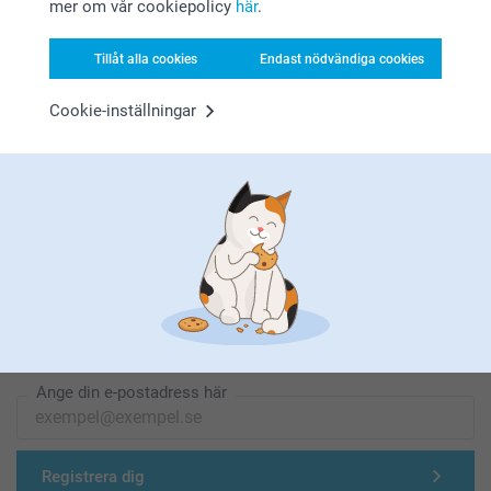
mer om vår cookiepolicy
här
.
Letar du efter inspiration?
Tillåt alla cookies
Endast nödvändiga cookies
Cookie-inställningar
Förstklassig kundservice
Registrera dig till vårt nyhetsbrev
Ange din e-postadress här
Registrera dig