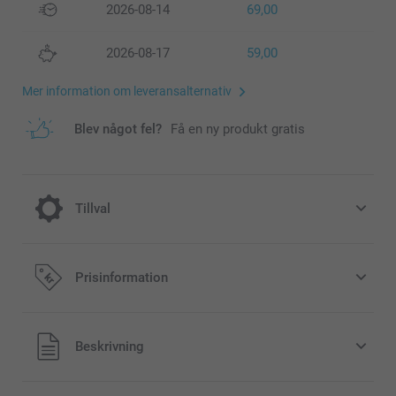
2026-08-14
69,00
2026-08-17
59,00
Mer information om leveransalternativ
Blev något fel?
Få en ny produkt gratis
Tillval
Lägg till en Miffy-sparbössa till din
Prisinformation
beställning
189,00/styck
Alla priser är i svenska kronor (SEK), inklusive moms och
Beskrivning
exklusive porto.
Original Miffy-sparbössa finns i 3 färger