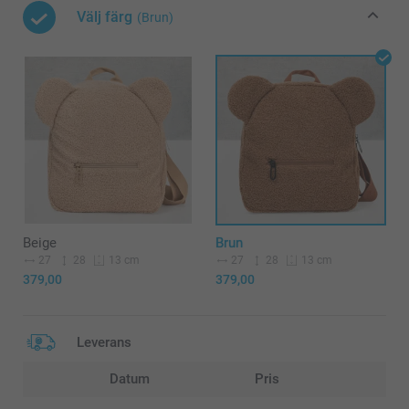
Välj färg
(Brun)
Beige
Brun
27
28
27
28
13 cm
13 cm
379,00
379,00
Leverans
Datum
Pris