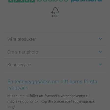
Våra produkter
Etiketter
Om smartphoto
Fotokort
Fotopresenter
Om smartphoto
Kundservice
Fotoböcker
För affiliates
Canvas & Väggdekoration
Allmän integritetspolicy
Kontakta oss & FAQ
Bilder, Fotoförstoring & Fotohäften
Cookie Policy
smartgaranti
En teddyryggsäcks om ditt barns första
Skal till Mobil & Surfplatta
Sitemap
smartbonus
ryggsäck
MyNameBook
Villkor och garantier
Priser & betalning
Missa inte tillfället att förvandla vardagsäventyr till
Fotoalmanackor & Fotoagenda
Investor Relations
Status på beställningar
magiska ögonblick. Köp din broderade teddyryggsäck
Fotoramar & Tillbehör
idag!