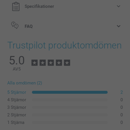
Kan användas som dekoration i barnrummet
Specifikationer
Lätt att rengöra, tillverkad av dammavvisande, okrossbar
PVC fri från ftalater
Mått: 12 cm (höjd) x 6 cm (diameter)
FAQ
Trustpilot produktomdömen
5.0
AV
5
Alla omdömen (2)
5 Stjärnor
2
4 Stjärnor
0
3 Stjärnor
0
2 Stjärnor
0
1 Stjärna
0