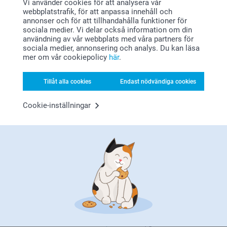
Vi använder cookies för att analysera vår
webbplatstrafik, för att anpassa innehåll och
(3 omdömen)
(5 omdömen)
annonser och för att tillhandahålla funktioner för
sociala medier. Vi delar också information om din
Tröja med eget tryck för
Teddyväska
användning av vår webbplats med våra partners för
barn
469,00
sociala medier, annonsering och analys. Du kan läsa
Mer än 10 varianter
mer om vår cookiepolicy
här
.
Från
429,00
Tillåt alla cookies
Endast nödvändiga cookies
(1 omdömen)
Cookie-inställningar
Varför
smartphoto
?